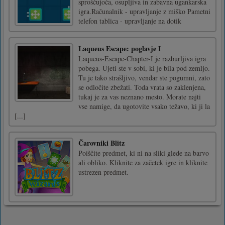
sproščujoča, osupljiva in zabavna ugankarska
igra.Računalnik - upravljanje z miško Pametni
telefon tablica - upravljanje na dotik
Laqueus Escape: poglavje I
Laqueus-Escape-Chapter-I je razburljiva igra
pobega. Ujeti ste v sobi, ki je bila pod zemljo.
Tu je tako strašljivo, vendar ste pogumni, zato
se odločite zbežati. Toda vrata so zaklenjena,
tukaj je za vas neznano mesto. Morate najti
vse namige, da ugotovite vsako težavo, ki ji la
[...]
Čarovniki Blitz
Poiščite predmet, ki ni na sliki glede na barvo
ali obliko. Kliknite za začetek igre in kliknite
ustrezen predmet.