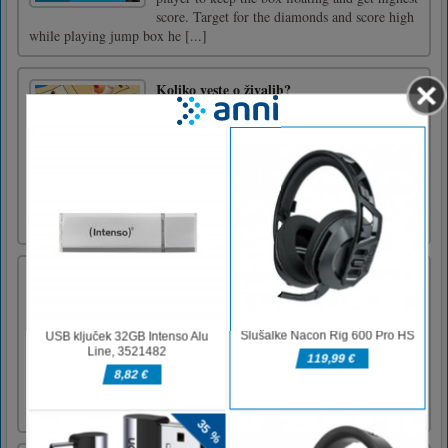
score. Target for the diamonds and score high
while playing jump box he [...]
Koliko veste o živalih?
Koliko veste o živalih? je izobraževalna
uganka z 2D risanimi živalmi. Če želite
okrasiti in popraviti svojo trenutno sobo,
morate najti pravi živalski mehurček in
odgovoriti na različna vprašanja. Če ste v
težavah, se lahko dotaknete namig ali osvežite
vprašanja. Veseli me, da b [...]
Lovec na orke noč čarovnic
Prihaja jata orkov. Varnost čarobnega
kraljestva je ogrožena. Ste mlad in močan
čarovnik; Uporabite svojo magijo, da
premagate orke in zaščitite svoje čarobno
kraljestvo. 36 stopenj za igranje! Uživajte!
Veselo noč čarovnic!Tapnite v pravo smer, da
izstrelite čarobno kroglo [...]