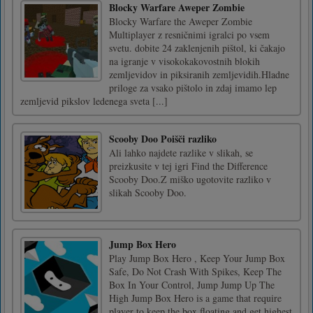
Blocky Warfare Aweper Zombie
Blocky Warfare the Aweper Zombie
Multiplayer z resničnimi igralci po vsem
svetu. dobite 24 zaklenjenih pištol, ki čakajo
na igranje v visokokakovostnih blokih
zemljevidov in piksiranih zemljevidih.Hladne
priloge za vsako pištolo in zdaj imamo lep
zemljevid pikslov ledenega sveta [...]
Scooby Doo Poišči razliko
Ali lahko najdete razlike v slikah, se
preizkusite v tej igri Find the Difference
Scooby Doo.Z miško ugotovite razliko v
slikah Scooby Doo.
Jump Box Hero
Play Jump Box Hero , Keep Your Jump Box
Safe, Do Not Crash With Spikes, Keep The
Box In Your Control, Jump Jump Up The
High Jump Box Hero is a game that require
player to keep the box floating and get highest