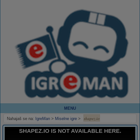
MENU
shapez.io
Nahajaš se na:
IgreMan
>
Miselne igre
>