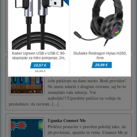
Simulator tovornjakov za avto
Car Car Truck Simulator Game je zabavna in
zahtevna igra za vožnjo s tovornjaki. Vozite
tovornjak za prevoz avtomobilov po čudovitih
nivojih in prevažajte super hitre luksuzne
avtomobile iz enega mesta v drugo. V tej
razburljivi igri vožnje s tovornjaki se počutite
kot pravi avto [...]
Klasično parkiranje z ladjo
Ali vam je všeč vožnja z ladjico? Potem je
kljubovalno všeč ta igra. Vaša naloga je, da
čoln parkirate na dano mesto. Bodi previden!
Ne smete udariti z drugimi ovirami, saj bo to
zmanjšalo vaše zdravje. Vse
najboljše!!!Uporabite puščice za vožnjo in
preslednico, da zavirate. [...]
Uganka Connect Me
Ploščice postavite v pravilen položaj tako, da
jih povlečete, spustite in vrtite. Connect Me je