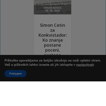
Piškotke uporabljamo za boljšo izkušnjo na naši spletni strani.
Več o piškotkih lahko izveste ali jih izklopite v
nastavitvah
Potrjujem