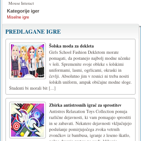
Mouse Interact
Kategorije iger
Miselne igre
PREDLAGANE IGRE
Šolska moda za dekleta
Girls School Fashion Dekletom morate
pomagati, da postanejo najbolj modne učenke
v šoli. Spremenite svoje obleke s šolskimi
uniformami, lasmi, ogrlicami, okraski in
čevlji. Absolutno jim v resnici ni treba nositi
šolskih uniform, ampak običajne modne sloge.
Študenti bi morali bit [...]
Zbirka antistresnih igrač za sprostitev
Antistres Relaxation Toys Collection ponuja
različne dejavnosti, ki vam pomagajo sprostiti
in se zabavati. Nekatere dejavnosti vključujejo
poslušanje pomirjujočega zvoka vetrnih
zvončkov iz bambusa, igranje z leseno škatlo,