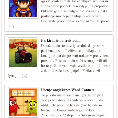
igra v prostem teku, lahko ubijate svoj čas in
si privoščite počitek. Vaš cilj je, da preprosto
kliknete gumb za nadgradnjo, da naši junaki
postanejo močnejši in ubijejo več pošasti.
Uporabite posodobitve za več in več. Lepo se
imej! [...]
Parkiranje na traktorjih
Dokažite, da ste dovolj vredni, da greste v
parkirne posle! Pazljivo se pomikajte po
kmetiji in parkirajte svoj traktor v predvidene
prostore. Poskusite, da ne bi strmoglavili ali
boste poškodovali svoje vozilo in morali boste
začeti od začetka stopnje! - Fizika vozil -
Igranje - [...]
Učenje angleščine: Word Connect
To je zabavna in zahtevna igra za pregled
vašega besedišča. Tapnite in povlecite, da
oblikujete pravilne besede (vse besede so
ločene; ne tvorijo nobenega stavka).
Značilnosti: - 72 stopenj - Sistem namigov