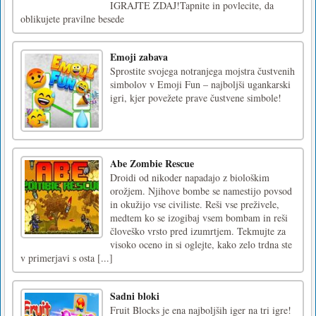
IGRAJTE ZDAJ!Tapnite in povlecite, da
oblikujete pravilne besede
Emoji zabava
Sprostite svojega notranjega mojstra čustvenih
simbolov v Emoji Fun – najboljši ugankarski
igri, kjer povežete prave čustvene simbole!
Abe Zombie Rescue
Droidi od nikoder napadajo z biološkim
orožjem. Njihove bombe se namestijo povsod
in okužijo vse civiliste. Reši vse preživele,
medtem ko se izogibaj vsem bombam in reši
človeško vrsto pred izumrtjem. Tekmujte za
visoko oceno in si oglejte, kako zelo trdna ste
v primerjavi s osta [...]
Sadni bloki
Fruit Blocks je ena najboljših iger na tri igre!