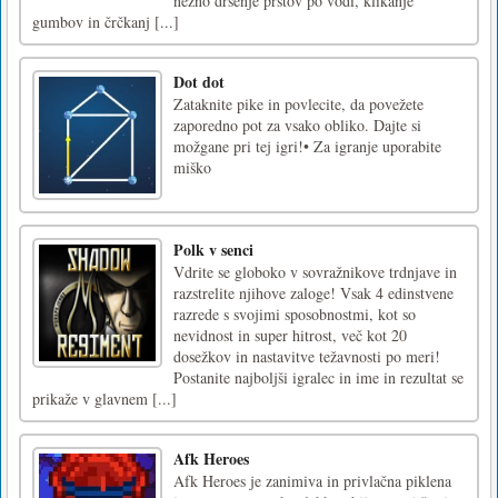
nežno drsenje prstov po vodi, klikanje
gumbov in črčkanj [...]
Dot dot
Zataknite pike in povlecite, da povežete
zaporedno pot za vsako obliko. Dajte si
možgane pri tej igri!• Za igranje uporabite
miško
Polk v senci
Vdrite se globoko v sovražnikove trdnjave in
razstrelite njihove zaloge! Vsak 4 edinstvene
razrede s svojimi sposobnostmi, kot so
nevidnost in super hitrost, več kot 20
dosežkov in nastavitve težavnosti po meri!
Postanite najboljši igralec in ime in rezultat se
prikaže v glavnem [...]
Afk Heroes
Afk Heroes je zanimiva in privlačna piklena