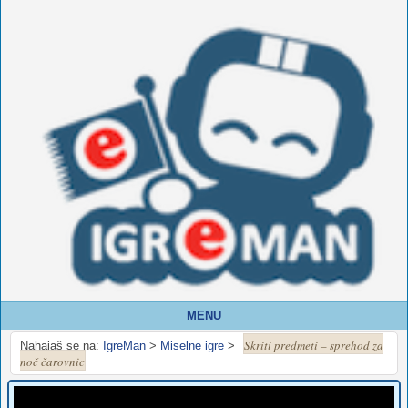
MENU
Skriti predmeti – sprehod za
Nahajaš se na:
IgreMan
>
Miselne igre
>
noč čarovnic