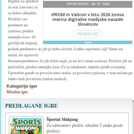
Pojdite na sprehod
za noč čarovnic in
se dobro ohladite.
Poiščite vse
predmete na
zaslonu, preden
zmanjka časa. 16
grozljivih stopenj,
polnih predmetov, ki jih je treba očistiti. Lahko izpolnite cilj? Samo en
način, da ugotoviš.
Seznam predmetov, ki jih želite najti, je na levi strani zaslona. Poiščite jih na
prizorišču, preden zmanjka časa. Če se zataknete, tapnite gumb za namig.
Uporabite gumb za povečevalno steklo za povečavo prizora, v tem načinu pa
lahko tudi povlečete zaslon naokoli.
Kategorije iger
Miselne igre
PREDLAGANE IGRE
Športni Mahjong
Za odstranitev ploščic združite 2 enaki prosti
ploščici.