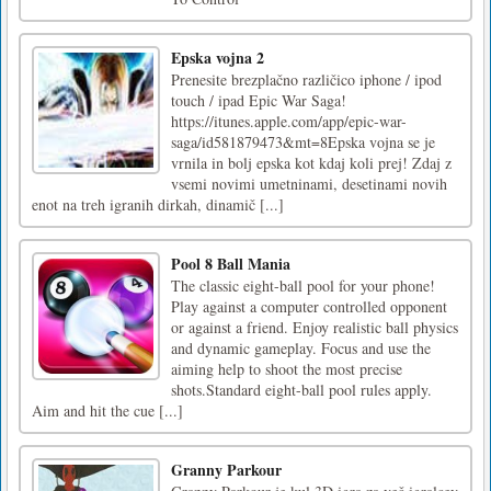
Epska vojna 2
Prenesite brezplačno različico iphone / ipod
touch / ipad Epic War Saga!
https://itunes.apple.com/app/epic-war-
saga/id581879473&mt=8Epska vojna se je
vrnila in bolj epska kot kdaj koli prej! Zdaj z
vsemi novimi umetninami, desetinami novih
enot na treh igranih dirkah, dinamič [...]
Pool 8 Ball Mania
The classic eight-ball pool for your phone!
Play against a computer controlled opponent
or against a friend. Enjoy realistic ball physics
and dynamic gameplay. Focus and use the
aiming help to shoot the most precise
shots.Standard eight-ball pool rules apply.
Aim and hit the cue [...]
Granny Parkour