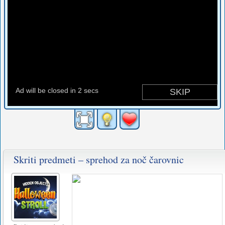
Skriti predmeti – sprehod za noč čarovnic