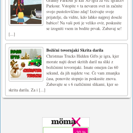
Granny Parkour je kul 3D igra za več igralcev
Parkour. Vstopite v ta nevaren svet in začnite
svojo pustolovščino zdaj! Izzivajte svoje
prijatelje, da vidite, kdo lahko najprej doseže
babico! Na vaši poti je veliko ovir, poskusite
se izogniti vsem in bodite prvak. Zabavaj se!
[...]
Božični tovornjaki Skrita darila
Christmas Trucks Hidden Gifts je igra, kjer
morate najti deset skritih daril na sliki z
božičnimi tovornjaki. Imate omejen čas 60
sekund, da jih najdete vse. Če vam zmanjka
časa, ponovite stopnjo in poskusite znova.
Zabavajte se s 6 različnimi slikami, kjer so
skrita darila. Za i [...]