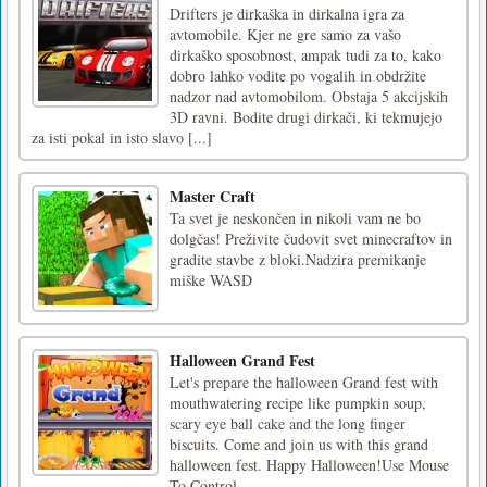
Drifters je dirkaška in dirkalna igra za
avtomobile. Kjer ne gre samo za vašo
dirkaško sposobnost, ampak tudi za to, kako
dobro lahko vodite po vogalih in obdržite
nadzor nad avtomobilom. Obstaja 5 akcijskih
3D ravni. Bodite drugi dirkači, ki tekmujejo
za isti pokal in isto slavo [...]
Master Craft
Ta svet je neskončen in nikoli vam ne bo
dolgčas! Preživite čudovit svet minecraftov in
gradite stavbe z bloki.Nadzira premikanje
miške WASD
Halloween Grand Fest
Let's prepare the halloween Grand fest with
mouthwatering recipe like pumpkin soup,
scary eye ball cake and the long finger
biscuits. Come and join us with this grand
halloween fest. Happy Halloween!Use Mouse
To Control