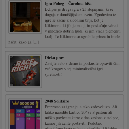
Igra Pobeg – Čarobna hiša
Eclipse je druga igra s 25 stopnjami, ki se
dogaja v domišljijskem svetu. Zgodovina te
igre se začne z zlobnimi bitji, kot je
Kikimora, ki jih je manj, in poskušajo vdreti
v množico dobrih ljudi, ki jim vlada plemeniti
kralj. Te Kikimore so ugrabile princa in imele
načrt, kako ga [...]
Dirka prav
Zavijte avto v desno in poskusite opraviti čim
več krogov v tej minimalistični igri
spretnosti!
2048 Solitaire
Preprosto za igranje, a tako zadovoljivo. Ali
lahko naredite kartico 2048? S prstom ali
miško povlecite karte z dna zaslona v stolpec,
kamor jih želite postaviti. Podobno
oštevilčene karte se bodo združile. Ali lahko