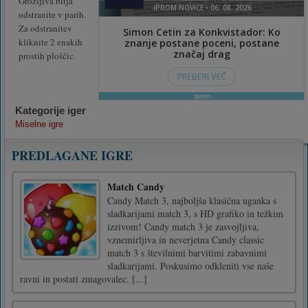
Grozljiva bitja
odstranite v parih.
Za odstranitev
kliknite 2 enakih
prostih ploščic.
Kategorije iger
Miselne igre
PREDLAGANE IGRE
Match Candy
Candy Match 3, najboljša klasična uganka s
sladkarijami match 3, s HD grafiko in težkim
izzivom! Candy match 3 je zasvojljiva,
vznemirljiva in neverjetna Candy classic
match 3 s številnimi barvitimi zabavnimi
sladkarijami. Poskusimo odkleniti vse naše
ravni in postati zmagovalec. [...]