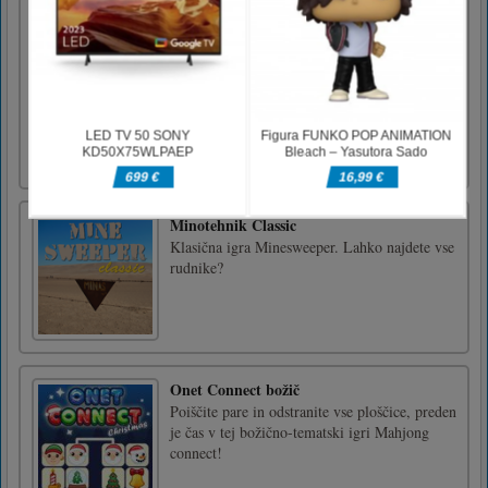
PUBG Gunfight Pixel
PUBG Gunfight Pixel je igra smrtonosne
tekme s frekvencami na sekundo, ubijte
največ nasprotnikov, da dobite točke za zmago
v tekmi. Vso srečoUporabite levi klik miške
za streljanje in desni klik za daljnogled za
ključno besedo, kot je W za naprej A za levi
in D za desni zavoj [...]
Minotehnik Classic
Klasična igra Minesweeper. Lahko najdete vse
rudnike?
Onet Connect božič
Poiščite pare in odstranite vse ploščice, preden
je čas v tej božično-tematski igri Mahjong
connect!