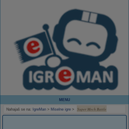
MENU
Super Mech Battle
Nahajaš se na:
IgreMan
>
Miselne igre
>