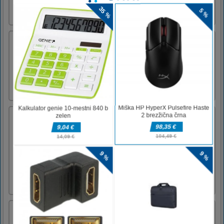
and mental speed and help you solve puzzles
more easi [...]
Potegnite zatiči
Zapletena klasična sestavljanka ima
neomejene ravni z neomejenimi izzivi in
zabavo. Skoči in reši vse super uganke!
4 v Row Maniji
Klasična in priljubljena igra za povezovanje
dveh igralcev! Bodite prvi, ki bo v vertikalno
visečo mrežo povezal štiri koščke vaše barve.
Nastavite stopnjo težavnosti in igrajte proti
CPU-ju ali prijatelju, tako da zavirate in
spustite svoje pisane koščke v mrežo in
poskušate pre [...]
Dream Pet Link
V programu Dream Pet Link morate med