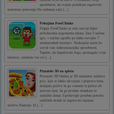
sposobnost, da svojim potnikom zagotovite
nemoteno potovanje.Na osebnem raču [...]
Pohujšan FootChinko
Flappy FootChinko je zelo zasvoji hiper
priložnostna nogometna tekma. Ima 2 načina
igre, v načinu zgodbe pa lahko osvojite 7
mednarodnih turnirjev. Neskončni način bo
izzval vaše sinhronizacijske sposobnosti.
Tapnite, da impulzirate žogo, premagate svoje
tekmece, izmikate vse ovi [...]
Pizzaiolo 3D na spletu
Pizzaiolo 3D Online je 3D simulator izdelave
pice, kjer se lahko ukvarjate s pripravo testa,
dodajate prelive in ga vzamete iz pečice ob
pravem času, da ga prodate strankam in
zaslužite denar. Upoštevajte posebne potrebe
različnih strank in zagotovite izjemne
storitve.Namizje, kl [...]