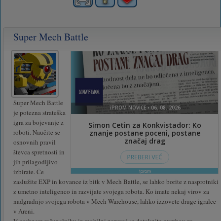
Super Mech Battle
Super Mech Battle
je potezna strateška
igra za bojevanje z
roboti. Naučite se
osnovnih pravil
števca spretnosti in
jih prilagodljivo
izbirate. Če
zaslužite EXP in kovance iz bitk v Mech Battle, se lahko borite z nasprotniki
z umetno inteligenco in razvijate svojega robota. Ko imate nekaj virov za
nadgradnjo svojega robota v Mech Warehouse, lahko izzovete druge igralce
v Areni.
V osebnem računalniku in mobilni napravi se dotaknite gumbov za