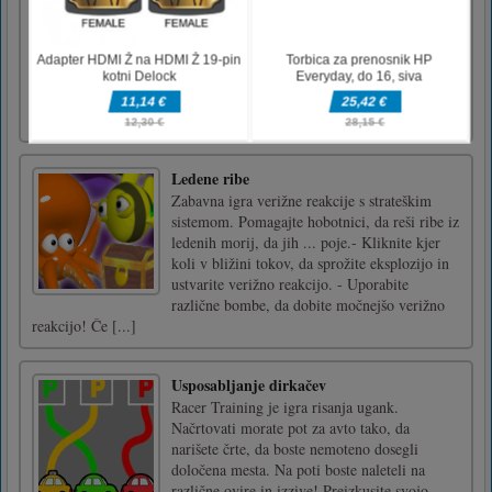
seboj povezati enake ploščice, da počistite
ploščo. V njem so ljubke živali, kot so levi,
pingvini ali ovce. Igrajte skozi vseh devet
ravni igre in najbolje izkoristite omejeni čas,
da se ujemajo enake ploščice, da bodo
izginile.Ujemite iste p [...]
Ledene ribe
Zabavna igra verižne reakcije s strateškim
sistemom. Pomagajte hobotnici, da reši ribe iz
ledenih morij, da jih ... poje.- Kliknite kjer
koli v bližini tokov, da sprožite eksplozijo in
ustvarite verižno reakcijo. - Uporabite
različne bombe, da dobite močnejšo verižno
reakcijo! Če [...]
Usposabljanje dirkačev
Racer Training je igra risanja ugank.
Načrtovati morate pot za avto tako, da
narišete črte, da boste nemoteno dosegli
določena mesta. Na poti boste naleteli na
različne ovire in izzive! Preizkusite svojo