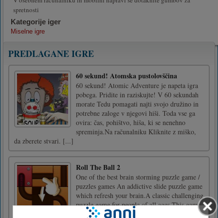
spretnosti
Kategorije iger
Miselne igre
PREDLAGANE IGRE
60 sekund! Atomska pustolovščina
60 sekund! Atomic Adventure je napeta igra
pobega. Pridite in raziskujte! V 60 sekundah
morate Tedu pomagati najti svojo družino in
potrebne zaloge v njegovi hiši. Toda vse ga
ovira: čas, pohištvo, hiša, ki se nenehno
spreminja.Na računalniku Kliknite z miško,
da zberete stvari. [...]
Roll The Ball 2
One of the best brain storming puzzle game /
puzzles games An addictive slide puzzle game
which refresh your brain.A classic challenging
puzzle game for people of all ages.This game
will train your visual memory, intelligence,