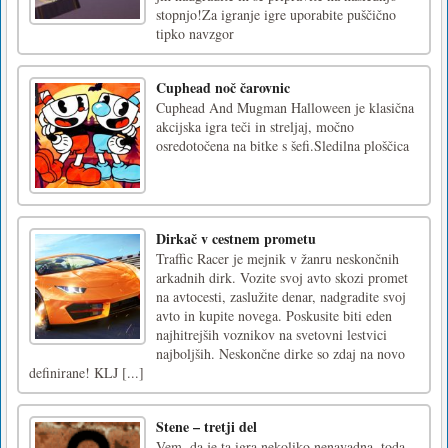
stopnjo!Za igranje igre uporabite puščično
tipko navzgor
Cuphead noč čarovnic
Cuphead And Mugman Halloween je klasična
akcijska igra teči in streljaj, močno
osredotočena na bitke s šefi.Sledilna ploščica
Dirkač v cestnem prometu
Traffic Racer je mejnik v žanru neskončnih
arkadnih dirk. Vozite svoj avto skozi promet
na avtocesti, zaslužite denar, nadgradite svoj
avto in kupite novega. Poskusite biti eden
najhitrejših voznikov na svetovni lestvici
najboljših. Neskončne dirke so zdaj na novo
definirane! KLJ [...]
Stene – tretji del
Vem, da je ta igra nekoliko nenavadna, toda