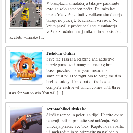
V brezplačni simulatorju taksijev parkirajte
avto na zelo natančen način. Da, tako kot
prava šola vožnje, tudi v velikem simulatorju
taksije ne puščajte bencinskih servisov. Ne
kršite pravil v profesionalnem simulatorju
vožnje z ročnim menjalnikom in v postopku
izgubite vozniško [...]
Fishdom Online
Save the Fish is a relaxing and addictive
puzzle game with many interesting brain
teaser puzzles. Here, your mission is
simplejust pull the right pin to bring the fish
back to safety. Think out of the box and
complete each level which comes with three
stars for you to win.You wil [...]
Avtomobilski skakalec
Skoči z rampe in poleti najdlje! Udarite ovire
na svoji poti in prinesite več uničenja. Več
uničenja prinese več točk. Kupite nova vozila,
jih nadgradite in se pripravite na naslednjo