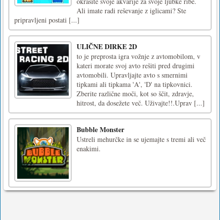
okrasite svoje akvarije za svoje ljubke ribe.
Ali imate radi reševanje z iglicami? Ste
pripravljeni postati [...]
ULIČNE DIRKE 2D
to je preprosta igra vožnje z avtomobilom, v
kateri morate svoj avto rešiti pred drugimi
avtomobili. Upravljajte avto s smernimi
tipkami ali tipkama 'A', 'D' na tipkovnici.
Zberite različne moči, kot so ščit, zdravje,
hitrost, da dosežete več. Uživajte!!.Uprav [...]
Bubble Monster
Ustreli mehurčke in se ujemajte s tremi ali več
enakimi.