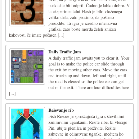
poskusite biti odprti. Čudno je lahko dobro. V
ta eksperimentalni Flash je bilo vloženega
veliko dela, zato prosimo, da pošteno
presodite. Ta igra je izredno intenzivna
grafika, zato boste morda želeli znižati
kakovost, če imate počasen [...]
Daily Traffic Jam
A daily traffic jam awaits you to clear it. Your
goal is to make the police car slide through
the exit by moving other cars. Move the cars
and trucks up and down, left and right, until
the road is cleared so the police car can get
out of the exit. There are four difficulties here
[...]
Reševanje rib
Fish Rescue je sproščujoča igra s številnimi
zanimivimi ugankami. Rešite ribe, ki vlečejo
Pin, ubijte plenilca in preživite. Rešite
zahtevne in edinstvene uganke, medtem ko