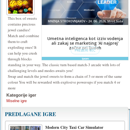
This box of sweets
contains precious
jewel candies!
Match and combine
them to craft
exploding ones! It
can help you crush
through blocks
standing in your way. The classic turn based match-3 arcade with lots of
challenging levels and modes awaits you!
Swap and match the jewel sweets to form a chain of 3 or more of the same
colour You will be rewarded with explosive power-ups if you match 4 or
more
Kategorije iger
Miselne igre
PREDLAGANE IGRE
Modern City Taxi Car Simulator