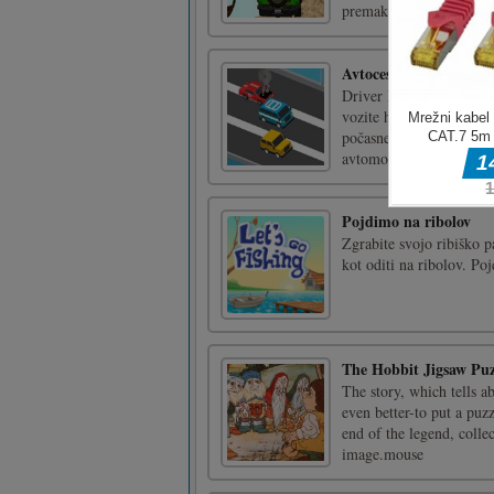
premaknete kolesa. V tej
Avtocesta
Driver Highway je arkad
vozite hitro rdeč avtom
počasnejši od vašega avto
avtomobilov, ki jih vaš [
Pojdimo na ribolov
Zgrabite svojo ribiško pa
kot oditi na ribolov. Po
The Hobbit Jigsaw Puz
The story, which tells a
even better-to put a puz
end of the legend, collec
image.mouse