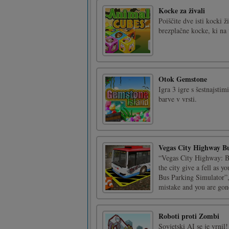
Kocke za živali
Poiščite dve isti kocki ž
brezplačne kocke, ki na
Otok Gemstone
Igra 3 igre s šestnajstim
barve v vrsti.
Vegas City Highway B
“Vegas City Highway: Bu
the city give a fell as 
Bus Parking Simulator”,
mistake and you are gon
Roboti proti Zombi
Sovjetski AI se je vrnil