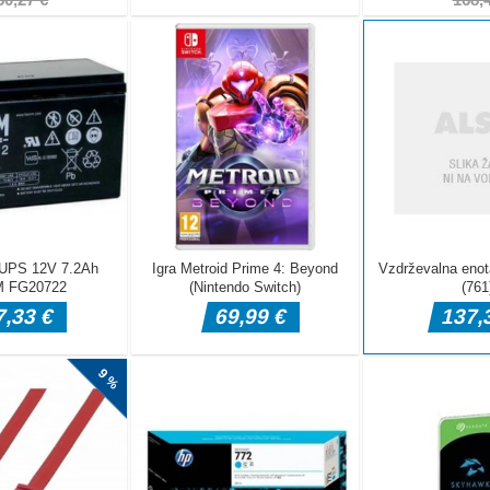
y Taylor
alijinega očeta. Natalijin oče mora čez dan hoditi v službo.
a mama se v tem času radi pripravita na očetova presenečenja za
, da opere očetov avto, nato pa mu skuha najljubši zrezek.
 [...]
ible Stunt
e dusty offroad mountaineer trail racing games. Driving
rful ATV Motor Bikes on offroad will give you fun.Use WASD
r Truck Hill Drive
konec! Omogočili vam bomo vrhunsko igro s terenskimi vozili,
snični fiziki vožnje 4x4. Nikoli ne boste izkoristili priložnosti,
znik v dirkah pošastnih tovornjakov pošast, dokler ne