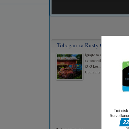
Tobogan za Rusty Cars
Igrajte to uganko z diapozit
avtomobilov. Vključuje 3 sl
(3×3 kosi, 4×4 kosi, 5×5 kosi
Uporabite miško za igranje t