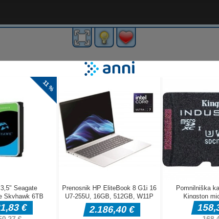
ivi zarjavelih
ike in 3 načine
) za igranje.
e igre html5.