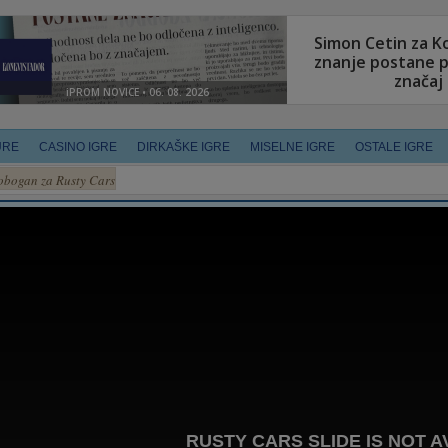
URE
CASINO IGRE
DIRKAŠKE IGRE
MISELNE IGRE
OSTALE IGRE
obogan za Rusty Cars