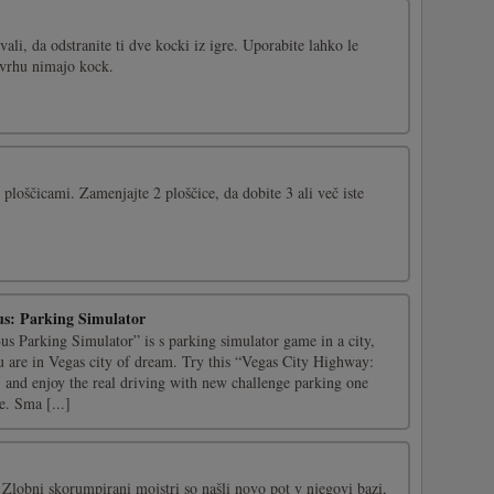
ivali, da odstranite ti dve kocki iz igre. Uporabite lahko le
 vrhu nimajo kock.
i ploščicami. Zamenjajte 2 ploščice, da dobite 3 ali več iste
us: Parking Simulator
s Parking Simulator” is s parking simulator game in a city,
you are in Vegas city of dream. Try this “Vegas City Highway:
 and enjoy the real driving with new challenge parking one
e. Sma [...]
! Zlobni skorumpirani mojstri so našli novo pot v njegovi bazi,