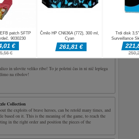
 d [...]
na igra avtomobila, ki je narejena na 2D igrah. Na avtocesti
obil, na treh progah bo vozilo več avtomobilov, naključno
mobila. Rezultati, ki bi jih lahko zaslužili, izvirajo iz količine
...]
lico in ulovite veliko ribo! To je poletni čas in ni nič lepšega
jdimo na ribolov!
zle Collection
bout the exploits of brave heroes, can be retold many times, and
zle based on it. This is the meaning of the game, to reach the
ting in the right order and position the pieces of the