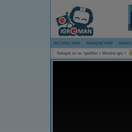
AKCIJSKE IGRE
ARKADNE IGRE
AVANT
T
Nahajaš se na:
IgreMan
>
Miselne igre
>