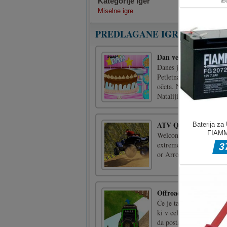
Kategorije iger
Miselne igre
PREDLAGANE IGRE
Dan veselega očeta Bab
Danes je rojstni dan Nat
Petletna Natalia in njen
očeta. Natalia se odloči
Natalijina mama bo pripr
ATV Quad Bike Imposs
Welcome to 4X4 Quad Bik
extreme fast most powe
or Arrows to drive
Offroad Grand Monste
Če je tako, je čakanja 
ki v celoti temelji na re
da postanete poklicni vo