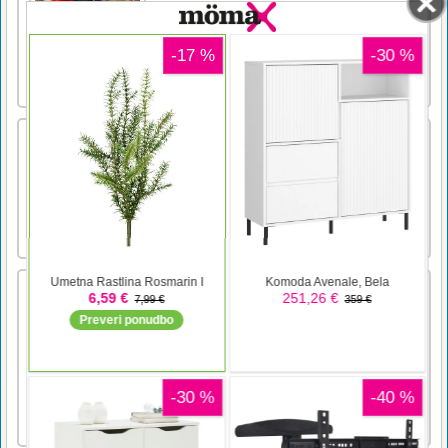
težkem terenu. Pokažite se na posebnih
klančinah, zasnovanih za Monster Trucks, in
se povzpnite na hribe! Igro Island Monster
Offroad lahko igrate kot 1 igralec in 2 igralca
na deljenem zaslo [...]
Dnevni Mahjong
Dnevno 3 različne igre Mahjong: Mahjong
Solitaire, Mahjong Connect in Triple Mahjong
Jigsaw King Of Jungle
King Of Jungle Jigsaw je zanimiva in zasvoji
živalska sestavljanka, ki se lahko ujema z igro
živali iz džungle. Koščke postavite v pravo
smer, da dobite sliko. Imaš čas za to.
Poskusite prenesti vseh 12 slik in zmagati v
tej zasvoji igri. Uživajte v King Of Jungle
Jigsaw!Povlecit [...]