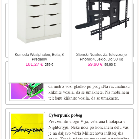
Material Mole 2
Material Mole se je vrnil! Ali lahko dostavite
vse tovore, preden zmanjka časa? Pojdite v
tovornjak in čim hitreje odpeljite vse do
svojega cilja! Predmete spustite na poti,
preklopite skladbe, da pospešite potovanje in z
vozičkom vozička zberite vse skrite dragulje
in predmete, [...]
Odblokiraj Metro
Unblock Metro je miselna uganka. Premaknili
ste vsa vozila pred podzemno železnico, tako
da metro vozi gladko po progi.Na računalniku
kliknite vozila, da se umaknete. Na mobilnem
telefonu kliknite vozila, da se umaknete.
Cyberpunk pobeg
Prevzemite vlogo V-ja, veterana tihotapca v
Nightcityju. Neke noči po končanem delu vas
je na daljavo vdrla Militechova infitacijska
enota. Zaradi vdora ste preneseni v neskončno