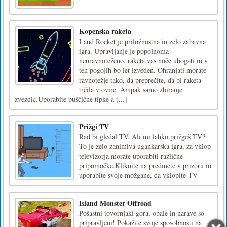
Kopenska raketa
Land Rocket je priložnostna in zelo zabavna
igra. Upravljanje je popolnoma
neuravnoteženo, raketa vas noče ubogati in v
teh pogojih bo let izveden. Ohranjati morate
ravnotežje tako, da preprečite, da bi raketa
trčila v ovire. Ampak samo zbiranje
zvezdic.Uporabite puščične tipke a [...]
Prižgi TV
Rad bi gledal TV. Ali mi lahko prižgeš TV?
To je zelo zanimiva ugankarska igra, za vklop
televizorja morate uporabiti različne
pripomočke.Kliknite na predmete v prizoru in
uporabite svoje možgane, da vklopite TV
Island Monster Offroad
Pošastni tovornjaki gora, obale in narave so
pripravljeni! Pokažite svoje sposobnosti na