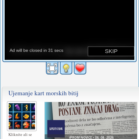
Ujemanje kart morskih bitij
Kliknite ali se