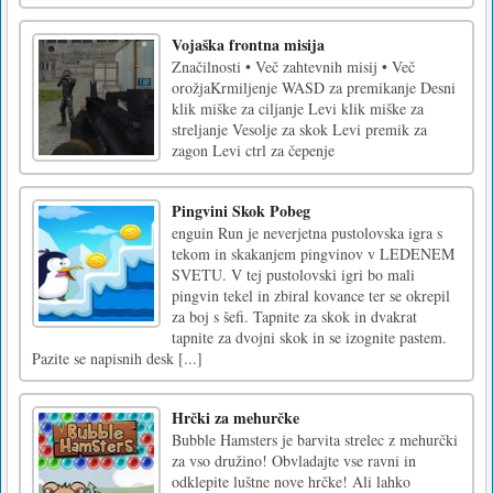
Vojaška frontna misija
Značilnosti • Več zahtevnih misij • Več
orožjaKrmiljenje WASD za premikanje Desni
klik miške za ciljanje Levi klik miške za
streljanje Vesolje za skok Levi premik za
zagon Levi ctrl za čepenje
Pingvini Skok Pobeg
enguin Run je neverjetna pustolovska igra s
tekom in skakanjem pingvinov v LEDENEM
SVETU. V tej pustolovski igri bo mali
pingvin tekel in zbiral kovance ter se okrepil
za boj s šefi. Tapnite za skok in dvakrat
tapnite za dvojni skok in se izognite pastem.
Pazite se napisnih desk [...]
Hrčki za mehurčke
Bubble Hamsters je barvita strelec z mehurčki
za vso družino! Obvladajte vse ravni in
odklepite luštne nove hrčke! Ali lahko