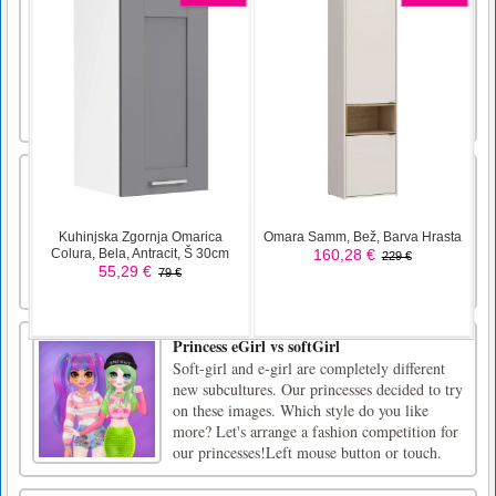
truck of this offroad driving game. Take
control of heavy monster engine and conquer
the high mountains with your truck. Learn
some epic monster driving skills beyond the
truck capability. Enjoy best monster truck
driving experience in our [...]
Kopanje kosti dinozavrov
Značilnosti • Več nivojev in dejavnosti •
dobra grafikaUporabite miško za igranje
Princess eGirl vs softGirl
Soft-girl and e-girl are completely different
new subcultures. Our princesses decided to try
on these images. Which style do you like
more? Let's arrange a fashion competition for
our princesses!Left mouse button or touch.