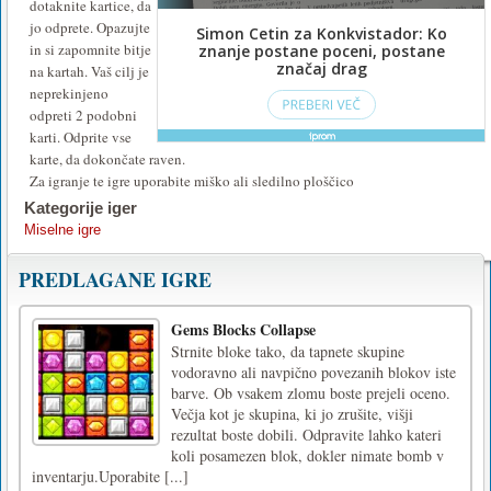
dotaknite kartice, da
jo odprete. Opazujte
in si zapomnite bitje
na kartah. Vaš cilj je
neprekinjeno
odpreti 2 podobni
karti. Odprite vse
karte, da dokončate raven.
Za igranje te igre uporabite miško ali sledilno ploščico
Kategorije iger
Miselne igre
PREDLAGANE IGRE
Gems Blocks Collapse
Strnite bloke tako, da tapnete skupine
vodoravno ali navpično povezanih blokov iste
barve. Ob vsakem zlomu boste prejeli oceno.
Večja kot je skupina, ki jo zrušite, višji
rezultat boste dobili. Odpravite lahko kateri
koli posamezen blok, dokler nimate bomb v
inventarju.Uporabite [...]