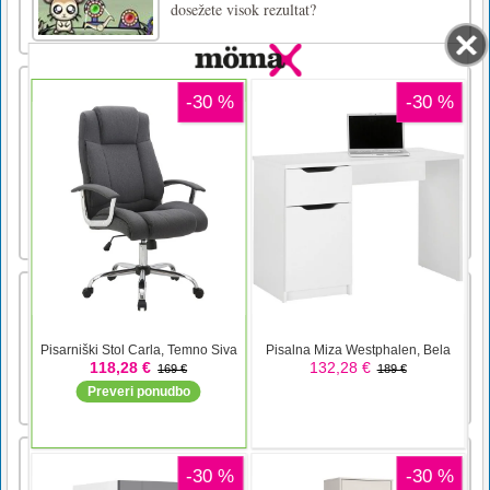
dosežete visok rezultat?
Košarka FRVR – Dunk Shoot
Basketball FRVR - Dunk Shoot je še ena
fizikalna arkadna igra košarkarskega gola z
2D risanimi animacijami. Drugače kot pri
metanju žoge, morate streljati z orožjem na
žogo, da jo potisnete v obroč. Koliko točk
lahko dosežete z omejenimi naboji, ko zbirate
uporabne predmete in dr [...]
Pridobite 10
Ujemanje številk še nikoli ni bilo tako
zabavno! Poiščite in povežite številke, da
dosežete najvišje število in rezultat. Vsaka
višja številka je nov izziv. Kako visoko lahko
dosežete?
Offroad Monster Hill Truck
Get behind the wheels of offroad monster