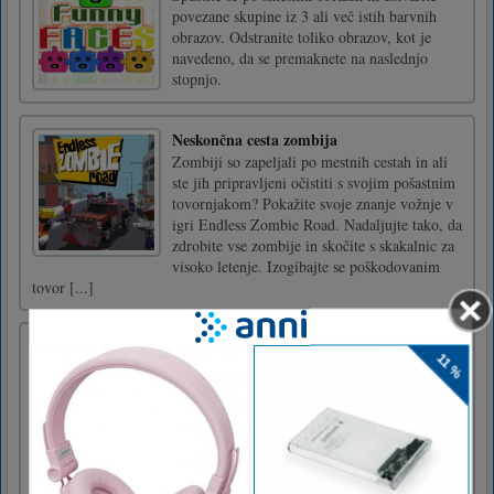
povezane skupine iz 3 ali več istih barvnih
obrazov. Odstranite toliko obrazov, kot je
navedeno, da se premaknete na naslednjo
stopnjo.
Neskončna cesta zombija
Zombiji so zapeljali po mestnih cestah in ali
ste jih pripravljeni očistiti s svojim pošastnim
tovornjakom? Pokažite svoje znanje vožnje v
igri Endless Zombie Road. Nadaljujte tako, da
zdrobite vse zombije in skočite s skakalnic za
visoko letenje. Izogibajte se poškodovanim
tovor [...]
Run Royale Knockout Ultimate
Haven't you played the ultra-casual Knockout
Ultimate series games that have become
popular recently? A new simulation game Run
Royale Knockout Ultimate has been released.
Let's start this thrilling knockout based on
multi gameplays such as parkour plus dodge