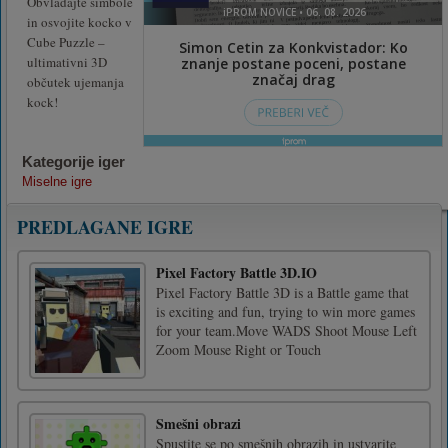
Obvladajte simbole
in osvojite kocko v
Cube Puzzle –
ultimativni 3D
občutek ujemanja
kock!
Kategorije iger
Miselne igre
PREDLAGANE IGRE
Pixel Factory Battle 3D.IO
Pixel Factory Battle 3D is a Battle game that
is exciting and fun, trying to win more games
for your team.Move WADS Shoot Mouse Left
Zoom Mouse Right or Touch
Smešni obrazi
Spustite se po smešnih obrazih in ustvarite