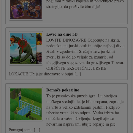
pogumni piratski kapetan in potrebujete pravo
strategijo, da preživite čim dlje!
Lovec na dino 3D
LOVITE DINOZAVRE Odpotujte na skriti,
nedotaknjeni jurski otok in ubijte najbolj divje
živali v zgodovini. Srečajte se z jurskimi
zveri, ki so dolgo veljale za izumrle, od
ubogljivega stegozavra do grozljivega T. rexa.
OBIŠČITE EKSOTIČNE JURSKE
LOKACIJE Ubijajte dinozavre v bujni [...]
Domače pokrajine
To je pustolovska puzzle igra. Ljubiteljica
moškega srednjih let je bila oropana, zaprta je
na vrtu z veliko izdelanimi pastmi. Pazljivo
izberite vrata, ki so odprta. Vsaka izbira bo
odločila o vašem življenju. Izogibajte se
nevarnim napravam, ubijte roparje in pse.
Pomagaj temu [...]