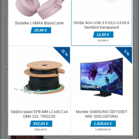
plus racing multipla [...]
Hidden Objects Hello Love
Preizkusite to sladko igro skritih predmetov
za valentinovo. Poiščite vse predmete na
zaslonu, preden zmanjka časa. 16 ravni
ljubezni, polnih predmetov, ki jih je treba
očistiti. Ali lahko izpolnite cilj? Samo en
način, da ugotoviš. Seznam predmetov, ki jih
je treba najti, je na [...]
journey of Antibody
Be the mighty antibody in your body.
Upgrade yourself to be stronger, destroy all
the bacteria, and collect ally to help you
neutralize your body.Mouse - Left-click -
Left-click and Drag Touch-screen - Tap - tap
and drag
Gusarske karte
V tej potepuški kartaški igri igrate kot