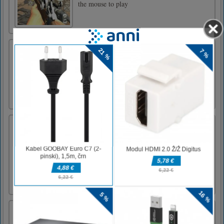
the mouse to play
Basket King pro
Košarka je prva košarkarska igra. Košarka je
igra stopenj, v kateri morate zadeti koše, da se
premaknete z ene stopnje na drugo. Nič bolj
zabavnega!uporabite miško v igri
Ognjeni deček in vodno dekle 3 v ledenem
templju
Fireboy And Watergirl 3 In The Ice Temple je
spletna igra, ki jo lahko igrate brezplačno.
Nadzirajte 2 lika, ko vsak od njih pomaga
drug drugemu zgrabiti dragulje na koncu
stopnje.AWS
Drobljenje piškotkov 3
Dobrodošli v Cookie Crush 3 - najnovejši