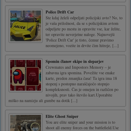
Police Drift Car
Ste kdaj želeli odpeljati policijski avto? No, to
je vaša priložnost, da se s policijskim avtom
odpeljete po mestu in opravite vse, kar želite,
ter opravite neverjetne naloge. Najnovejši
'Police Drift Car' je tisto, čemur pravimo
neomejeno, vozite in drvite čim hitreje, [...]
Spomin članov ekipe in sleparjev
Crewmates and Impostors Memory – je
zabavna igra spomina. Povežite vse enake
karte, preden zmanjka časa! Ta igra ima 18
stopenj s postopno naraščajočo stopnjo
kompleksnosti. Čas je omejen in različen po
nivojih, prav tako število kart.Uporabite
miško na namizju ali gumbe na dotik [...]
Elite Ghost Sniper
You are elite sniper and your mission is to
shoot all enemy forces on the battlefield.Use