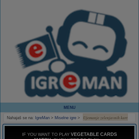
MENU
Ujemanje zelenjavnih kart
Nahajaš se na:
IgreMan
>
Miselne igre
>