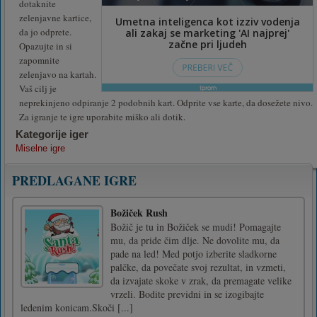
dotaknite
zelenjavne kartice,
da jo odprete.
Opazujte in si
zapomnite
zelenjavo na kartah.
Vaš cilj je
neprekinjeno odpiranje 2 podobnih kart. Odprite vse karte, da dosežete nivo.
Za igranje te igre uporabite miško ali dotik.
Kategorije iger
Miselne igre
PREDLAGANE IGRE
Božiček Rush
Božič je tu in Božiček se mudi! Pomagajte
mu, da pride čim dlje. Ne dovolite mu, da
pade na led! Med potjo izberite sladkorne
palčke, da povečate svoj rezultat, in vzmeti,
da izvajate skoke v zrak, da premagate velike
vrzeli. Bodite previdni in se izogibajte
ledenim konicam.Skoči [...]