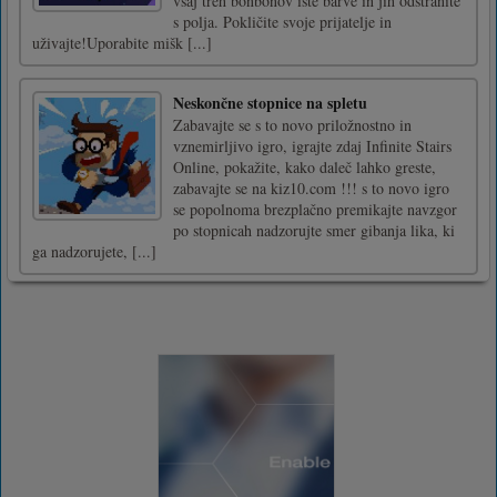
vsaj treh bonbonov iste barve in jih odstranite
s polja. Pokličite svoje prijatelje in
uživajte!Uporabite mišk [...]
Neskončne stopnice na spletu
Zabavajte se s to novo priložnostno in
vznemirljivo igro, igrajte zdaj Infinite Stairs
Online, pokažite, kako daleč lahko greste,
zabavajte se na kiz10.com !!! s to novo igro
se popolnoma brezplačno premikajte navzgor
po stopnicah nadzorujte smer gibanja lika, ki
ga nadzorujete, [...]