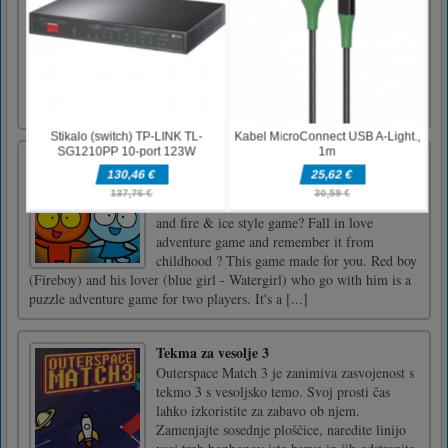
ponovitvi ljubljene in zasvojenost igra-3! Od
zadnjega obiska se je marsikaj spremenilo. Na
slajše, seveda! Vse je postalo malo bolj
barvito in prijetno. V bistvu Cookie Crush 3
ostaja igra, ki jo poznate in ljubite. Ponovno
morate kombini [...]
Red boy and Blue girl – Forest Temple
Maze
Are you crazy fans of teamwork style game
and fire & ice style game? Fall in love
adventure game and remember it from
childhood ? This game made for you. Red boy
(Fireboy) and his lover (blue girl - Watergirl) who go with him is a
puzzle adventure game for two players. It's a [...]
Tekma za vesolje 3
Outerspace Match 3 je zanimiva zasvojenost s
tekmo 3 s vesoljsko temo. Svoj prosti čas
lahko izkoristite za zabavo ob njem.
Zamenjajte sosednje ploščice, naredite linijo