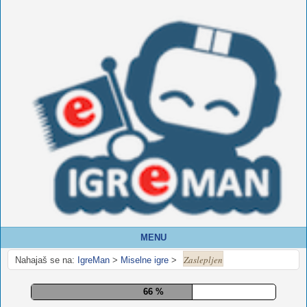
MENU
Zaslepljen
Nahajaš se na:
IgreMan
>
Miselne igre
>
71 %