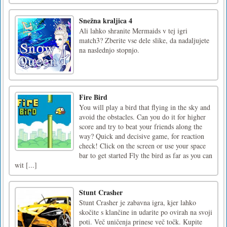
Snežna kraljica 4
Ali lahko shranite Mermaids v tej igri
match3? Zberite vse dele slike, da nadaljujete
na naslednjo stopnjo.
Fire Bird
You will play a bird that flying in the sky and
avoid the obstacles. Can you do it for higher
score and try to beat your friends along the
way? Quick and decisive game, for reaction
check! Click on the screen or use your space
bar to get started Fly the bird as far as you can
wit [...]
Stunt Crasher
Stunt Crasher je zabavna igra, kjer lahko
skočite s klančine in udarite po ovirah na svoji
poti. Več uničenja prinese več točk. Kupite