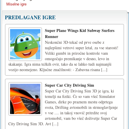
Miselne igre
PREDLAGANE IGRE
Super Plane Wings Kid Subway Surfers
Runner
Neskončni 3D-tekač od prve osebe z
najlepšimi vetrovi super letal, za vse starosti!
Veliki gumbi in priročne kontrole vam
omogočajo premikanje v desno, levo in
skakanje. Igra nima težkih ovir, tako da se lahko tudi najmanjši
vozijo neomejeno. Ključne značilnosti: - Zabavna risana [...]
Super Car City Driving Sim
Super Car City Driving Sim 3D je igra, ki
temelji na fiziki. Če so vam všeč Simulator
Games, dirke po praznem mestu odprtega
sveta, Drifting avtomobili in strmoglavljenje
v vse .... in takoj vnovič pritrdite svoj
avtomobil, vam bo všeč doživetje Super Car
City Driving Sim 3D. Avt [...]