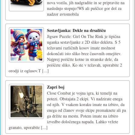
nova vozila, jih nadgradite in se pripravite na
naslednjo stopnjo!WS ali puščice gor dol za
nadzor avtomobila
Sestavljanka: Dekle na drsališču
Jigsaw Puzzle: Girl On The Rink je tipična
uganka sestavljanke z 2D sliko dekleta. S 5
težavami različnih kosov imate možnost
dokončati isto sliko brez časovnih omejitev.
Najprej poiščite kotne in stranske dele, da
poiščete sliko. Ko ste v težavah, uporabite 2
orodji iz oglasov.T [...]
Zapri boj
Close Combat je vojna igra, ki temelji na
potezi. Obstajata 2 ekipi. Vi nadzirate enega
od njih. V vsakem koraku imate na izbiro, da
enega od članov svoje ekipe premaknete ali pa
ga držite na mestu. Potem imate na izbiro
izvedbo določenega napada. Lahko vržete
granato, uporabite [...]