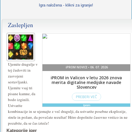
Igra naložena - klikni za igranje!
Zaslepljen
Za
igranje
te
igre
namestite
Ujemite dragulje v
tej čudoviti in
ali
zasvojeni
vklopite
sestavljanki.
Ujemite vsaj tri
Flash
.
pisane kamne, da
bodo izginili.
Ustvarite
kombinacije in se ujemajte z več dragulji, da ustvarite posebne eksplozije,
strele in požare, da povečate rezultat! Hitro dopolnite časovno vrstico in ne
pozabite, da se čas izteče!
Kategorije iger