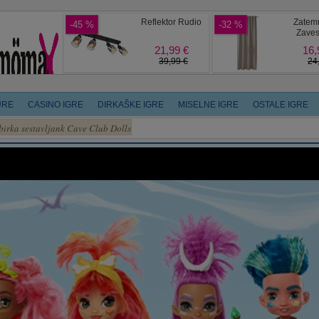
URE
CASINO IGRE
DIRKAŠKE IGRE
MISELNE IGRE
OSTALE IGRE
birka sestavljank Cave Club Dolls