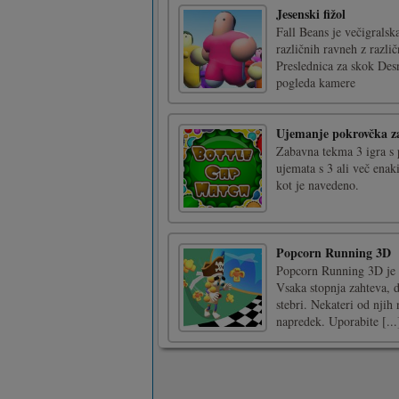
Jesenski fižol
Fall Beans je večigrals
različnih ravneh z razl
Preslednica za skok Des
pogleda kamere
Ujemanje pokrovčka za
Zabavna tekma 3 igra s 
ujemata s 3 ali več enaki
kot je navedeno.
Popcorn Running 3D
Popcorn Running 3D je na
Vsaka stopnja zahteva, d
stebri. Nekateri od njih
napredek. Uporabite [...