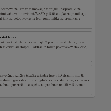
ka tekmovalna igra za tekmovanje z drugimi nasprotniki na
ičnimi zahtevnimi ovirami.WASD puščične tipke za premikanje
ni klik za potop Povlecite levi gumb miške za premikanje
 steklenice
pokrovčki steklenic. Zamenjajte 2 pokrovčka steklenic, da se
h v vrstici ali stolpcu. Odstranite toliko pokrovčkov steklenic,
vpična različica tekaške arkadne igre s 3D risanimi storži.
a zbirate grickalice in se izogibate vsem vrstam ovir, vključno s
 ne bodo povzročili neuspeha, ampak bodo uničili vaš trenutni
]