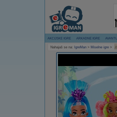
AKCIJSKE IGRE
ARKADNE IGRE
AVANT
Z
Nahajaš se na:
IgreMan
>
Miselne igre
>