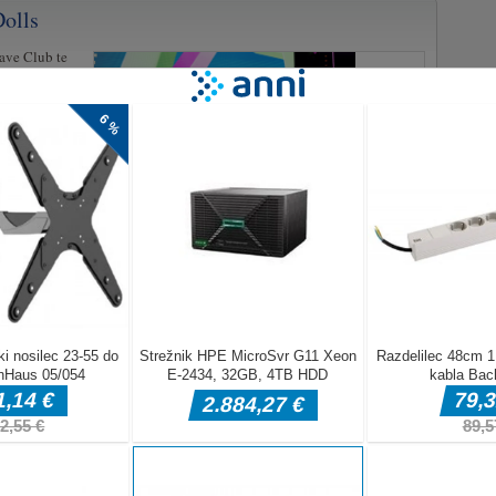
Dolls
Cave Club te
Zberite vseh 12
liki!
ona
jeno igro v zadnjem času v novi sezoni.Premakni smerne tipke