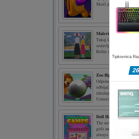
Skoči preslednico
Malevič Puzzle
Tukaj lahko najdete 5 ig
sestavljanka, Drsna sest
Rešite uganke in se zaba
Zoo fliper
Odpotujte v času v prašn
odbijačih, in opazujte,
izkušnjo igre fliper, ka
Usmerite žogico v čeljust
Doll House Games Des
The newest doll decorati
girls and have fun! You 
always with you! Make 