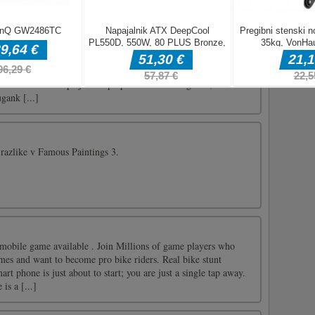
co [...]
re Rescue Cut Rope. Pridobite jo zdaj brezplačno in začnite
no izdelanih ravneh te preproste in zabavne sestavljanke
te. Rescue Cut Rope je zelo preprosta in lahka uganka, vaša
ugank [...]
e razlike v Famous Paintings 3.
e mobile game available . Join Millions of game players who
mes and want to become pro bike riders. Real bike stunt
rt phone is just about to start; you are just a single tap away.
is a [...]