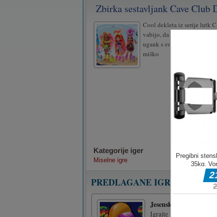
Zbirka sestavljank Cave Club 
Cool dekleta iz serije lutk 
vabijo, da se igraš z njimi. 
ugank s svojimi najljubšimi 
miško
Kategorije iger
Miselne igre
PREDLAGANE IGRE
Jesenska dirka : 2. sez
Igrajte najbolj priljubl