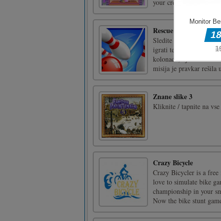
your creative side and de
Rescue Cut Rope
Sledite pustolovščini ig
igrati ter uživajte v roč
kolonade, kjer koli že s
misija je pravkar rešila 
Znane slike 3
Kliknite / tapnite na vs
Crazy Bicycle
Crazy Bicycler is a fre
love to simulate bike ga
championship in your sma
Now the bike stunt game 