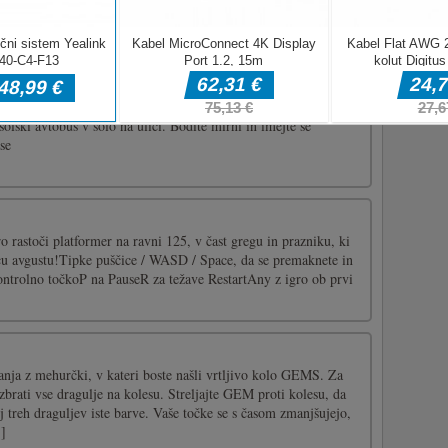
skega avtobusa
ra parkiranja šolskega avtobusa s 3D umetniško animacijo.
šolski avtobus v šolo na ulici. Bodite mirni in imejte se
se
ro rastoči platformer na ravni 125, v čast gregu in prazniku, ki
ecu avgustu!Tipke puščice / WASD / Space, da se premaknete in
kontrolno točkoP na PauseR za težave RestartAny z igro ob prvi
janja z mehurčki, v kateri boste našli vrtljivo kolo GEMS. Za
brati vse dragulje na kolesu. Streljajte GEM proti kolesu, da
 treh draguljev iste barve. Vaše točke se s časom zmanjšujejo,
.]