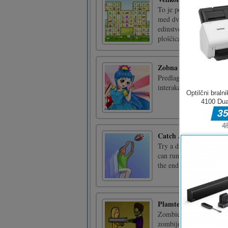
To je povezovalna igra 
med dvema ujemajočima 
edinstveno različico kl
ploščicami, medtem ko se
Zobna vila obleko gor
Predlagajte stilsko oblek
interakcijo uporabite mi
Catch And Shoot
Try a different game of 
can run with the ball di
the end. To circumvent 
Plamteča Zombooka 2
Zombie bazooking se je v
zombijev in izbiro znač