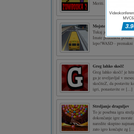
Meriti. Streljaj.
Mojster simulacije šol
Tukaj je simulacijska ig
Imate priložnost poslati 
lepo!WASD - premakni 
Greg lahko skoči!
Greg lahko skoči! je hit
ga je uveljavljal v mes
skočiteZ, da postavite 
igri, ponastavite sv [...]
Streljanje draguljev
To je posebna igra strel
dokončanje igre morate z
naredite skupino najmanj
zato igro končajte zg [..