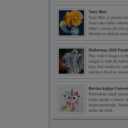
Tasty Blue
Tasty Blue je pustolovska
Samo tako lahko odraste
lahko v morju ješ celo 
Mobilni in tablični račun
Hallowmas 2020 Puzzl
Play with 6 images in t
images is with the hall
have four modes for each
and have fun.Use mouse 
Barvka knjiga Unicorn
Dobrodošli mladi umetni
risane junake o mucki sa
eksperimentirajte. Nared
miške ali dotik