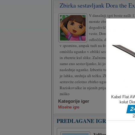
Zbirka sestavljank Dora the Ex
V današnji igri boste našli 1
morate zbrati, da boste izkus
dogodivščine Dore Raziskov
veste, Dora zelo rada potuje.
odločila, da svojih spomino
v spominu, ampak tudi na fotografiji. In za to s
omislila uganko v obliki sestavljanke, ki jo la
in zberete kul slike. Začnimo! Sprva boste ime
samo eno sestavljanko, ki jo morate sestaviti,
naslednje uganke. Izberite tudi težavnostno s
je lahka, srednja ali težka. Zbirajte sliko za sli
sestavite celotno zbirko ugank o dogodivščin
Raziskovalke in njenih prijateljev. Prijetno ig
miško
Kategorije iger
Miselne igre
PREDLAGANE IGRE
Velikonočna povezava