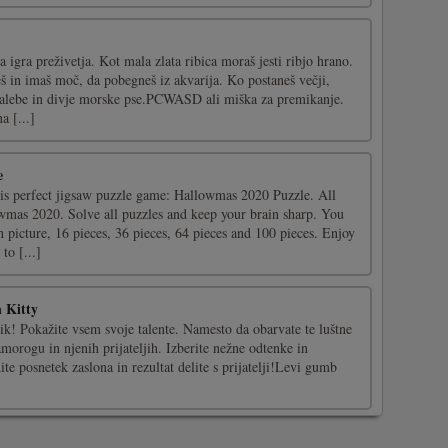
 igra preživetja. Kot mala zlata ribica moraš jesti ribjo hrano.
š in imaš moč, da pobegneš iz akvarija. Ko postaneš večji,
galebe in divje morske pse.PCWASD ali miška za premikanje.
a [...]
e
his perfect jigsaw puzzle game: Hallowmas 2020 Puzzle. All
owmas 2020. Solve all puzzles and keep your brain sharp. You
 picture, 16 pieces, 36 pieces, 64 pieces and 100 pieces. Enjoy
to [...]
 Kitty
k! Pokažite vsem svoje talente. Namesto da obarvate te luštne
morogu in njenih prijateljih. Izberite nežne odtenke in
ite posnetek zaslona in rezultat delite s prijatelji!Levi gumb