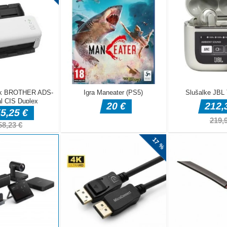
Mahjong. Ujemati morate dva enaka bloka. Povezovalna linija
se blokoma ima lahko samo dva zavoja. Preizkusite to
asične družabne igre. Vzpostavite povezave med ujemajočimi se
 borite, da b [...]
o tej zobni vili in naj bo videti čudovito. Zabavaj se!Za
ško.
football! Protect your ball, do not let the opponent catch, you
rectly to the end, or can cooperate with a teammate to pass to
obstacles and avoid opponents.Tap to play
rnil, zdaj z več orožja, več gore, več načinov ubijanja
aja (vključno s posebno poslastico za igralce Kongregate)Miška.