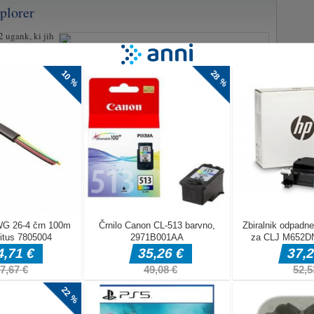
plorer
2 ugank, ki jih
ili
alke. Kot že
 Tokrat se je
v ne ohrani le
i je Dora
hko sestavite
li na voljo
 da odprete
topnjo, lahko
ko, da
ah Dore
ranje!