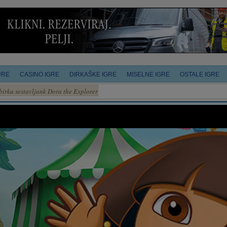
URE
CASINO IGRE
DIRKAŠKE IGRE
MISELNE IGRE
OSTALE IGRE
birka sestavljank Dora the Explorer