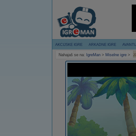
AKCIJSKE IGRE
ARKADNE IGRE
AVANT
Z
Nahajaš se na:
IgreMan
>
Miselne igre
>