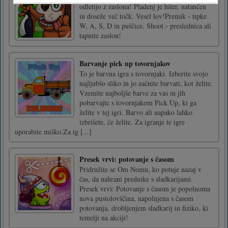
odletijo z zaslona! Pladenj je hiter, natančen
in doseže več točk. Vesel lov!Premik - tipke
W, A, S, D in puščice. Shoot - preslednica ali
tapnite zaslon!
Barvanje pick up tovornjakov
To je barvna igra s tovornjaki. Izberite svojo
najljubšo sliko in jo začnite barvati, kot želite.
Vzemite najboljše barve za vas in jih
pobarvajte s tovornjakom Pick Up, ki ga
želite v tej igri. Barvo ali napako lahko
izbrišete, če želite. Za igranje te igre
uporabite miško.Za ig [...]
Presek vrvi: potovanje s časom
Pridružite se Om Nomu, ko potuje nazaj v
čas, da nahrani prednike s sladkarijami.
Presek vrvi: Potovanje s časom je popolnoma
nova pustolovščina, napolnjena s časom
potovanja, drobljenjem sladkarij in fiziko, ki
temelji na akciji!