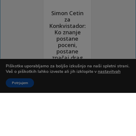
Piškotke uporabljamo za boljšo izkušnjo na naši spletni strani.
Več o piškotkih lahko izveste ali jih izklopite v
nastavitvah
Potrjujem