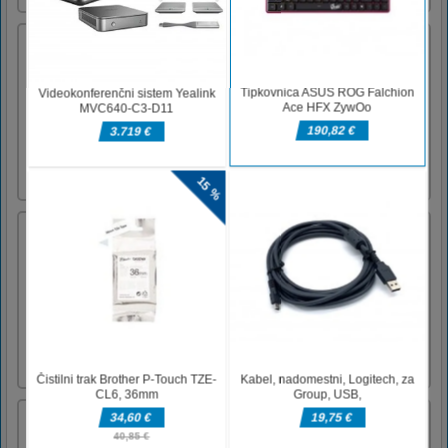
Razlika med zabavami v mehiškem skeletu
Mexican Skeleton Party Difference je
brezplačna spletna igra za barvanje in otroke!
V tej igri boste našli osem različnih slik, ki jih
je treba čim hitreje obarvati, da lahko na
koncu igre dobite odličen rezultat. Na izbiro
imate 23 različnih barv. Barvno sliko lahko
shranite tud [...]
Potion Ingredient Match
You are a young witch's student who tries to
learn how to brew a potion. You should put
the same ingredients in each half of the boiler.
Do it fast, or the potion will be spoiled. Pas as
many levels as you can and share your score
with friends!In the main menu, press Begin.
Then [...]
Lovec na race
Premaknite obseg in ustrelite race, preden