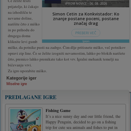
Če želite rešiti
prijatelje, ki čakajo
na izhodišču te
nevarne doline,
narišite črto z miško
in po prihodu do
drugega doma
kliknite levi gumb
miške, da potnike pusti na zadrgo. Čim dlje pritisnete miško, več potnikov
opravi zip line. Če se želite izogniti nevarnostim, lahko po blokih narišete
črto, premico lahko premikate tako kot vrv. Igralni mehanik temelji na
bičevanju vrvi.
Za igro uporabite miško.
Kategorije iger
Miselne igre
PREDLAGANE IGRE
Fishing Game
It’s a nice sunny day and our little friend, the
Happy Penguin, decided to go on a fishing
trip for cute sea animals and fishes to put in