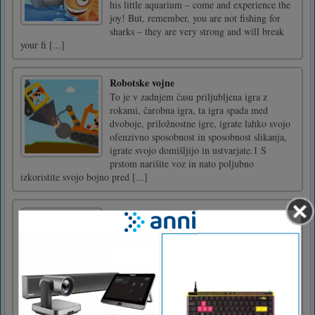
his little aquarium – come and experience the
joy! But, remember, you are not fishing for
sharks – they are very strong and will break
your fi [...]
Robotske vojne
To je v zadnjem času priljubljena igra z
rokami, čarobna igra, ta igra spada med
dvoboje, priložnostne igre, igrate lahko svojo
ofenzivno sposobnost in sposobnost slikanja,
igrate svojo domišljijo in ustvarjate.1 S
prstom narišite voz in nato poljubno
izkoristite svojo bojno pred [...]
Spomin na noč čarovnic
Igrajmo se spominske igre o noč čarovnic. Na
vsaki ravni je veliko kart. Lahko jih odprete
enega za drugim. Vaša naloga je, da se
ujemate z vsaki dve isti sliki. Imate dober
spomin? Poskusite jih uskladiti tako, da čim
manj odpirate. Lepo se imej!Uporabite
MIŠICO