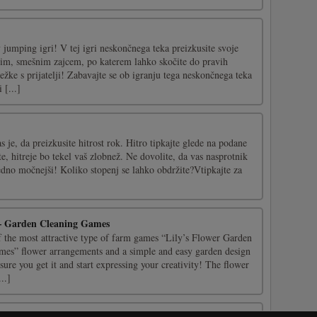
jumping igri! V tej igri neskončnega teka preizkusite svoje
anim, smešnim zajcem, po katerem lahko skočite do pravih
ežke s prijatelji! Zabavajte se ob igranju tega neskončnega teka
 [...]
s je, da preizkusite hitrost rok. Hitro tipkajte glede na podane
te, hitreje bo tekel vaš zlobnež. Ne dovolite, da vas nasprotnik
edno močnejši! Koliko stopenj se lahko obdržite?Vtipkajte za
 – Garden Cleaning Games
f the most attractive type of farm games “Lily’s Flower Garden
es” flower arrangements and a simple and easy garden design
sure you get it and start expressing your creativity! The flower
..]