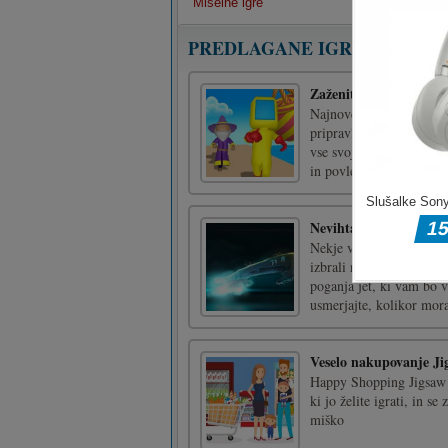
Miselne igre
PREDLAGANE IGRE
Zaženite Royale Knoc
Najnovejša kaotična kral
pripravljeni? Uporabite 
vse svoje nasprotnike. 
in povlecite miško za igr
Nevihta 2079
Nekje v prihodnosti pod
izbrali najboljšega dirk
poganja jet, ki vam bo v
usmerjajte, kolikor morat
Veselo nakupovanje Ji
Happy Shopping Jigsaw j
ki jo želite igrati, in se
miško