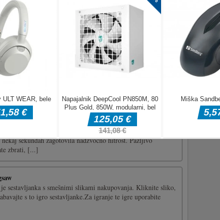
kout
jeva bitka na progi z ovirami se bo kmalu začela, ste
svoje sposobnosti za krmarjenje skozi nore ovire in premagajte
Boste vi končni zmagovalec? Počakajmo in bomo videli!Kliknite
anje [...]
 imenom Storm 2079 poteka 3D leteči program, da bi našli in
alnika letala! Pojdite v to nenavadno videz napravo, ki jo
 nekaj sekundah zagotovila nadzvočno hitrost. Pazljivo
e zbrati, [...]
gsaw
e sestavljanka s smešnimi slikami nakupovanja. Kliknite sliko,
 zabavajte s to igro sestavljanke.Za igranje te igre uporabite