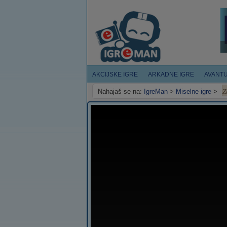
AKCIJSKE IGRE
ARKADNE IGRE
AVANT
Z
Nahajaš se na:
IgreMan
>
Miselne igre
>