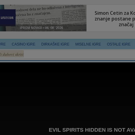
URE
CASINO IGRE
DIRKAŠKE IGRE
MISELNE IGRE
OSTALE IGRE
li duhovi skriti