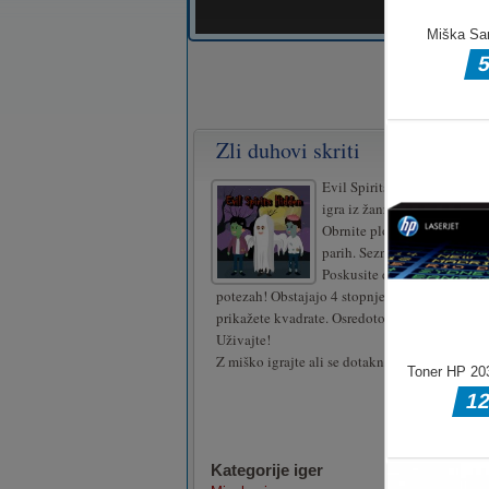
Zli duhovi skriti
Evil Spirits Hidden je brezp
igra iz žanra spominov in ig
Obrnite ploščice in jih posku
parih. Seznanite vse ploščic
Poskusite dokončati igro v 
potezah! Obstajajo 4 stopnje. Z miško kliknite 
prikažete kvadrate. Osredotočite se in začnite i
Uživajte!
Z miško igrajte ali se dotaknite zaslona!
Kategorije iger