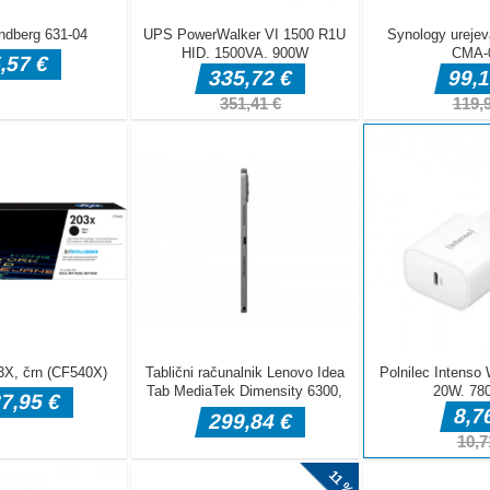
lačna spletna
er s pošastmi.
site združiti v
e za zmago.
čim manj
ali tapnite, da
grati.