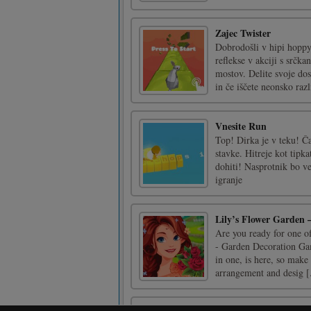
Zajec Twister
Dobrodošli v hipi hoppy 
reflekse v akciji s srčk
mostov. Delite svoje dos
in če iščete neonsko razli
Vnesite Run
Top! Dirka je v teku! Ča
stavke. Hitreje kot tipka
dohiti! Nasprotnik bo v
igranje
Lily’s Flower Garden
Are you ready for one o
- Garden Decoration Gam
in one, is here, so make 
arrangement and desig [.