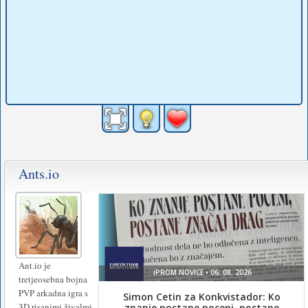
Ants.io
Ant.io je
tretjeosebna bojna
PVP arkadna igra s
3D risanimi živalmi.