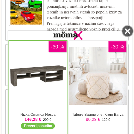
Najhitrejši vozniki brez strahu kljub
pomanjkanju mestnih avtocest, neravnih
terenih in neravnih stezah so popoln izziv za
voznike avtomobilov na brezpotjih.
Premagajte tekmece v načinu časovnega
napada med neusmiljeno vožnjo proti cilju.
Tovornjaki za dostavo in prevoz se prav t [...]
Call of Ops 2
Call of Ops 2 features next-gen graphics and
big arsenal of weapons to shoot rival players
on different maps.WASD - Move Mouse -
Shoot R - Reload B - Buy weapons
Popsy Surprise School Soft Girl
Spoznajte nove modne punčke Popsy! Hodijo
v šolo, vendar ne pozabijo na modni videz
mehke deklice. Izberite oblačila za šolo v
nežnih pastelno rožnatih barvah z dodatkom
svetlo modre in lila. Lase spletite v
romantične kitke ali jih pobarvajte v