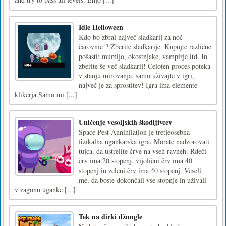
Idle Helloween
Kdo bo zbral največ sladkarij za noč
čarovnic!? Zberite sladkarije. Kupujte različne
pošasti: mumijo, okostnjake, vampirje itd. In
zberite še več sladkarij! Celoten proces poteka
v stanju mirovanja, samo uživajte v igri,
največ je za sprostitev! Igra ima elemente
klikerja.Samo mi [...]
Uničenje vesoljskih škodljivcev
Space Pest Annihilation je tretjeosebna
fizikalna ugankarska igra. Morate nadzorovati
tujca, da ustrelite črve na vseh ravneh. Rdeči
črv ima 20 stopenj, vijolični črv ima 40
stopenj in zeleni črv ima 40 stopenj. Veseli
me, da boste dokončali vse stopnje in uživali
v zagonu uganke [...]
Tek na dirki džungle