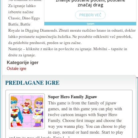
Za igranje lahko
izberete načine
Classic, Dino Eggs
Battle, Battle
Royale in Digging Diamonds. Zbrati morate različno hrano in odrasti, dokler
lahko postanete najmočnejša žuželka. Ne pozabite odkleniti več preoblek,
da pridobite prednosti, preden se igra začne.
Namizje – kliknite z miško in povlecite za igranje. Mobilni – tapnite in
drsite za igranje.
Kategorije iger
Ostale igre
PREDLAGANE IGRE
Super Hero Family Jigsaw
This game is from the family of jigsaw
games, and in this game you can play with
twelve cartoon images with Super Hero
Family. Choose first image and choose the
way you wanna play. You can choose to play
in easy, normal or hard mode. Start to play
and try to pass all levels. Enjo [...]