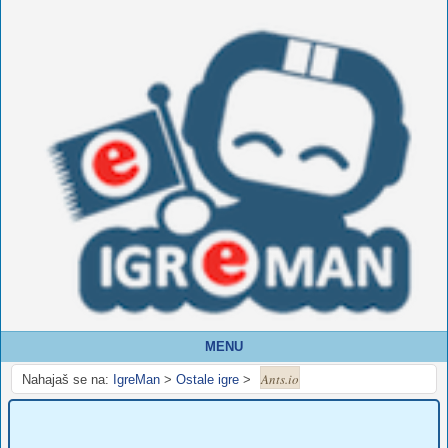
MENU
Ants.io
Nahajaš se na:
IgreMan
>
Ostale igre
>