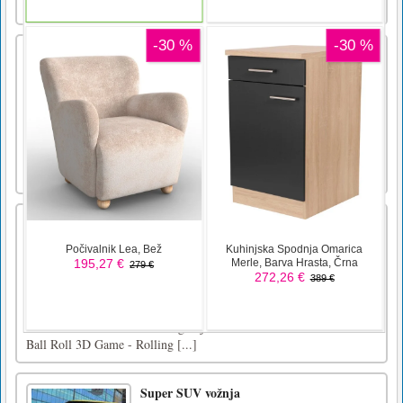
nenavadne barve. Za okrasitev las [...]
Ostajam
Pustoš. Izolacija. Preživetje. Eden od zadnjih
preživelih na zemlji mora izkoristiti pamet, da
pobegne iz zapuščene kmečke hiše. Raziščite
hišo, uporabite predmete in namige, če želite
razvozlati skrivnost, pobegniti in ostati eden
izmed živih. Vizualno osupljiva in izvirna
igra [...]
Roll Run 3D – Tapnite za zavijanje
Roll Run 3D je nov edinstven koncept z
kotaljenjem, samo tapnite, da zakotalite žogo
in dosežete cilj, bodite pozorni na ovire.
Zabavajte se Kako igrati Roll Run 3D Game
Tap to Roll and Run on 3D Ball Smooth Fun
Game Igranje Roll Run 3D Game Features -
Ball Roll 3D Game - Rolling [...]
Super SUV vožnja