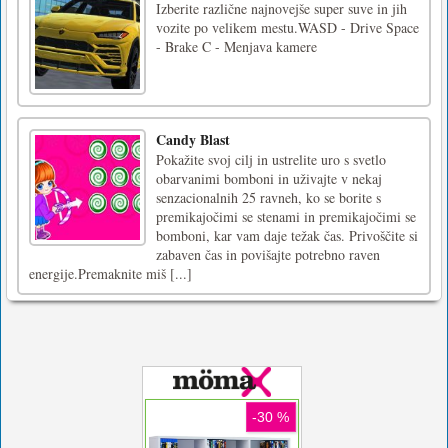
Izberite različne najnovejše super suve in jih
vozite po velikem mestu.WASD - Drive Space
- Brake C - Menjava kamere
Candy Blast
Pokažite svoj cilj in ustrelite uro s svetlo
obarvanimi bomboni in uživajte v nekaj
senzacionalnih 25 ravneh, ko se borite s
premikajočimi se stenami in premikajočimi se
bomboni, kar vam daje težak čas. Privoščite si
zabaven čas in povišajte potrebno raven
energije.Premaknite miš [...]