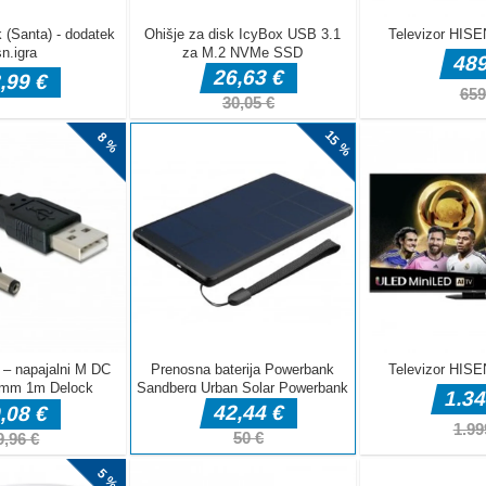
leto! Ali
em, da se
i ustvariti
an pouka.
odatkov, ki jih
se ne morejo
 vašo pomoč!
ess Pet
n je zelo elegantna igra preobrazbe. V tej igri Princess Pet