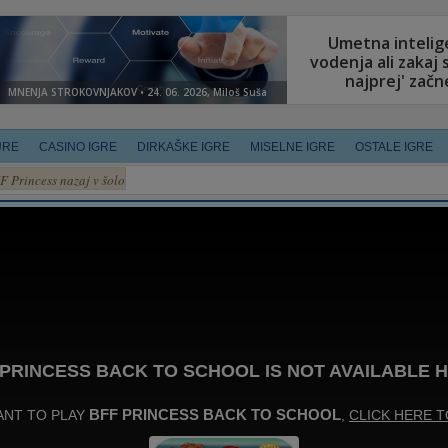
URE
CASINO IGRE
DIRKAŠKE IGRE
MISELNE IGRE
OSTALE IGRE
F Princess nazaj v šolo