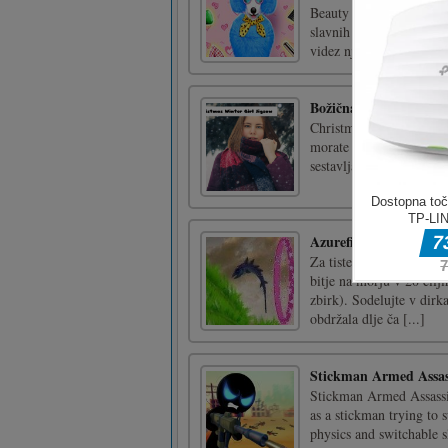
Beauty Salon ste višji o
slavnih doma in v tujini
videz njihovih ljubljen [
Božična sestavljanka W
Christmas winter girl jig
morate postaviti 64 koso
sestavljanko in uživajte
Azurefish
Za tiste, ki ste zamudil
bitje na morju v 20 cilj
zbirk). Sodelujte v dirk
obdržala dlje ča [...]
Stickman Armed Assa
Stickman Armed Assassi
as a stickman trying to 
physics and switchable 