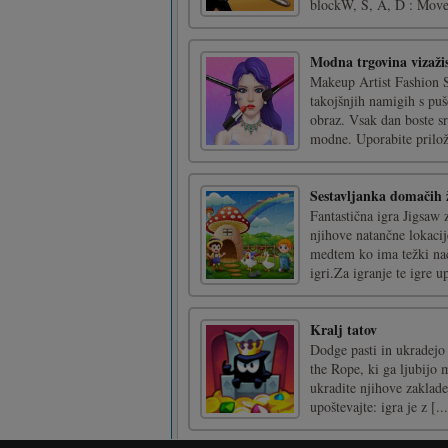
blockW, S, A, D : Move 
Modna trgovina vizaži
Makeup Artist Fashion Sh
takojšnjih namigih s puš
obraz. Vsak dan boste sr
modne. Uporabite prilože
Sestavljanka domačih ž
Fantastična igra Jigsaw 
njihove natančne lokaci
medtem ko ima težki nač
igri.Za igranje te igre u
Kralj tatov
Dodge pasti in ukradejo
the Rope, ki ga ljubijo 
ukradite njihove zaklade
upoštevajte: igra je z [...