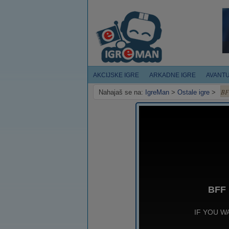
AKCIJSKE IGRE
ARKADNE IGRE
AVANT
BF
Nahajaš se na:
IgreMan
>
Ostale igre
>