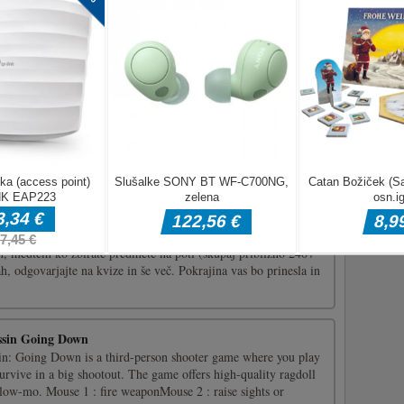
blikovalec modnega salona in ste zadolženi za oblikovanje
. Poleg oblikovanja videza za tri princese morate oblikovati tudi
...]
inter Girl
saw je spletna ugankarska igra. Če želite rešiti to sestavljanko,
v v pravilen vrstni red. Igrajte to kul božično zimsko dekliško
 v prostem času!Povleci in spusti z miško
i nastop Ecco The Delphins, vnesite Azurefish! Nadzirajte svoje
ih, medtem ko zbirate predmete na poti (skupaj približno 240+
ah, odgovarjajte na kvize in še več. Pokrajina vas bo prinesla in
ssin Going Down
n: Going Down is a third-person shooter game where you play
survive in a big shootout. The game offers high-quality ragdoll
slow-mo. Mouse 1 : fire weaponMouse 2 : raise sights or