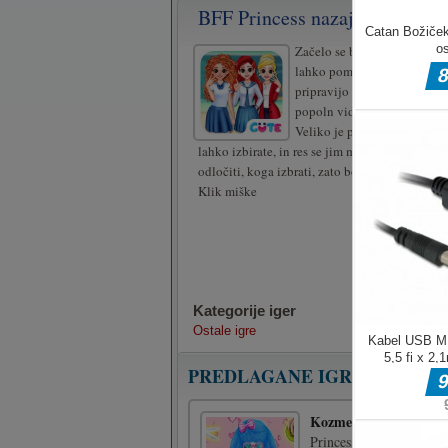
BFF Princess nazaj v šolo
Začelo se bo novo študijsko 
lahko pomagate tem princes
pripravijo na šolo? Vsaka žel
popoln videz za svoj prvi d
Veliko je pričesk, oblek in d
lahko izbirate, in res se jim mudi! Enostavno 
odločiti, koga izbrati, zato bodo potrebovali
Klik miške
Kategorije iger
Ostale igre
PREDLAGANE IGRE
Kozmetični salon Princ
Princess Pet Beauty Salo