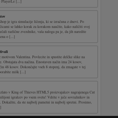
PlayerLe [...]
stov
op je igra simulacije ličenja, ki se izračuna z dnevi. Po
čicami se lahko korak za korakom naučite, kako naličiti svoj
ečali različne zvezdnike, vaša naloga pa je, da jih naredite
na o [...]
ivali
z motivom Valentina. Povlecite in spustite delčke slike na
je. Obstajata dva načina. Enostaven način ima 24 kosov,
in 48 kosov. Dokončajte vseh 8 stopenj, da zmagate v tej
porabite mišk [...]
 zlato v King of Thieves HTML5 proizvajalcev nagrajenega Cut
milijoni igralcev po vsem svetu! Vdrite v ječe sovražnikov in
. Dokažite, da ste najbolj pametni in najbolj spretni. Prosimo,
]