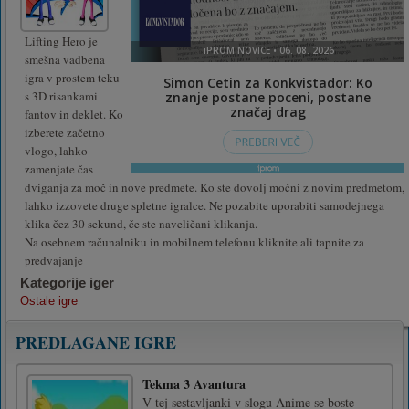
Lifting Hero je
smešna vadbena
igra v prostem teku
s 3D risankami
fantov in deklet. Ko
izberete začetno
vlogo, lahko
zamenjate čas
dviganja za moč in nove predmete. Ko ste dovolj močni z novim predmetom,
lahko izzovete druge spletne igralce. Ne pozabite uporabiti samodejnega
klika čez 30 sekund, če ste naveličani klikanja.
Na osebnem računalniku in mobilnem telefonu kliknite ali tapnite za
predvajanje
Kategorije iger
Ostale igre
PREDLAGANE IGRE
Tekma 3 Avantura
V tej sestavljanki v slogu Anime se boste