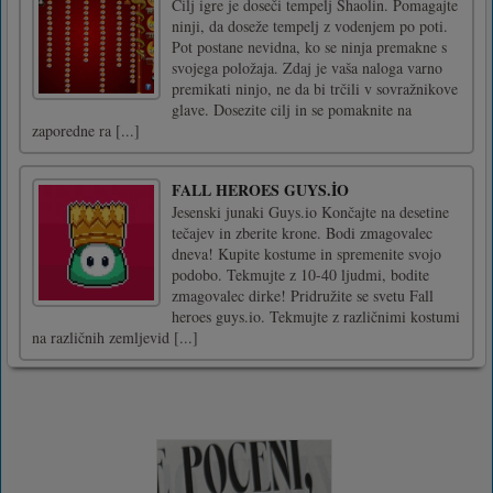
Cilj igre je doseči tempelj Shaolin. Pomagajte
ninji, da doseže tempelj z vodenjem po poti.
Pot postane nevidna, ko se ninja premakne s
svojega položaja. Zdaj je vaša naloga varno
premikati ninjo, ne da bi trčili v sovražnikove
glave. Dosezite cilj in se pomaknite na
zaporedne ra [...]
FALL HEROES GUYS.İO
Jesenski junaki Guys.io Končajte na desetine
tečajev in zberite krone. Bodi zmagovalec
dneva! Kupite kostume in spremenite svojo
podobo. Tekmujte z 10-40 ljudmi, bodite
zmagovalec dirke! Pridružite se svetu Fall
heroes guys.io. Tekmujte z različnimi kostumi
na različnih zemljevid [...]