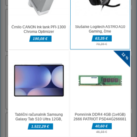
Butterfly Shimai
Get ready for the most beautiful Onet Connect
game yet!
Snegurochka – ruska ledena princesa
Novo leto bo kmalu! In to pomeni - drevo,
zabava, darila in seveda dedek mraz. In z njim
vedno prihaja njegova ljubljena vnukinja in
pomočnica - Snegurochka. Ta ljubka deklica
je prava ledena princesa. Občudujte njene
čudovite obleke - sarafane, krznene plašče in
kokošnike. Izber [...]
Pasijans Tom & Jerry
Klasična igra Solitaire s Tomom in Jerryjem
Twistom.Izpolnite pakete kartic za visok