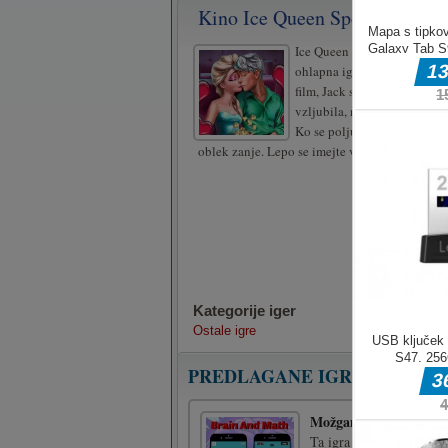
Kino Ice Queen Spogledovanj
Ice Queen Cinema Flirting j
ohlapna igra, Elsa in Jack si
film, Jack se bo pogovarjal z
vzljubila, nato pa se bosta l
Ko se poljubijo, zamenjajte 
oblek zanje. Lepo se imejte v Kino Ice Queen F
Kategorije iger
Ostale igre
PREDLAGANE IGRE
Možgani in matemati
Ta igra temelji na rezul