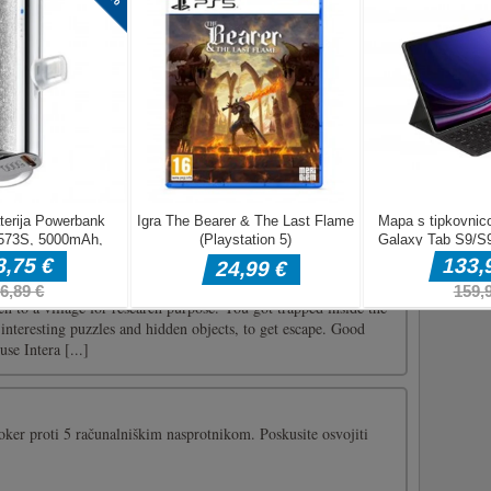
trije različni načini igranja: 1– običajen način: v pravem
otakniti številk od 1 do 70; - obratni način: v pravem vrstnem
šte [...]
r girls
onarchie (par exemple Angleterre / Grande-Bretagne, Pays-Bas
rnés par des familles royales: rois, reines, princes et princesses.
iner être la reine d'un pays et expérimenter comment vous
]
oint and click game developed by 8B Games/Games2Mad.
n to a village for research purpose. You got trapped inside the
 interesting puzzles and hidden objects, to get escape. Good
se Intera [...]
oker proti 5 računalniškim nasprotnikom. Poskusite osvojiti