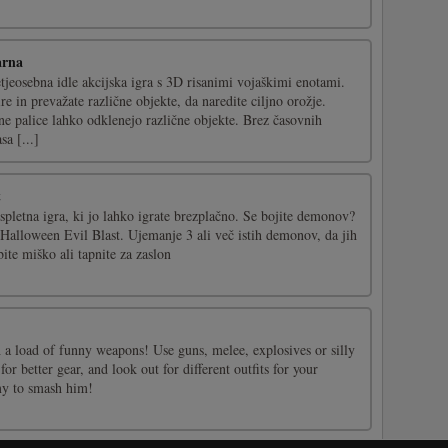
arna
tjeosebna idle akcijska igra s 3D risanimi vojaškimi enotami.
re in prevažate različne objekte, da naredite ciljno orožje.
ne palice lahko odklenejo različne objekte. Brez časovnih
sa [...]
t
spletna igra, ki jo lahko igrate brezplačno. Se bojite demonov?
 v Halloween Evil Blast. Ujemanje 3 ali več istih demonov, da jih
ite miško ali tapnite za zaslon
 load of funny weapons! Use guns, melee, explosives or silly
r better gear, and look out for different outfits for your
y to smash him!