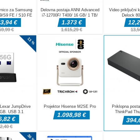
e
e zanimiva
 bosta ogledala
 Elso, da bi ga
ahko poljubila.
nekaj lepih
lirting!
ka
tatih in čim prej morate najti številke v njihovem pravem