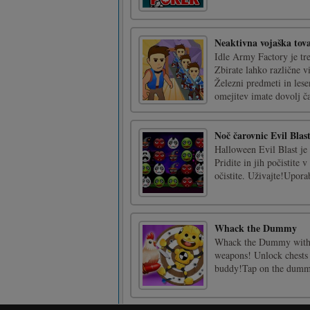
Neaktivna vojaška tov
Idle Army Factory je tre
Zbirate lahko različne vi
Železni predmeti in lese
omejitev imate dovolj ča
Noč čarovnic Evil Blas
Halloween Evil Blast je 
Pridite in jih počistite
očistite. Uživajte!Uporab
Whack the Dummy
Whack the Dummy with a
weapons! Unlock chests fo
buddy!Tap on the dumm