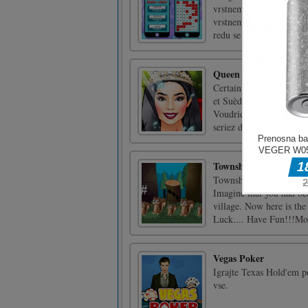
vrstnem redu. Obstajajo 
vrstnem redu se morate d
redu se morate dotakniti 
Queen Style Custom fo
Certains pays ont une m
et Suède). Ils sont gouve
Voudriez-vous vous imag
seriez dans un palais [...
Township Escape
Township Escape is a p
Imagine that you had bee
village. Now here is the
Luck.... Have Fun!!!Mou
Vegas Poker
Igrajte Texas Hold'em p
vse.