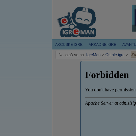
AKCIJSKE IGRE
ARKADNE IGRE
AVANT
Ki
Nahajaš se na:
IgreMan
>
Ostale igre
>