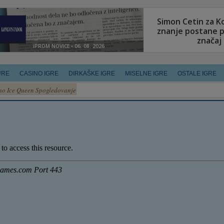
URE
CASINO IGRE
DIRKAŠKE IGRE
MISELNE IGRE
OSTALE IGRE
no Ice Queen Spogledovanje