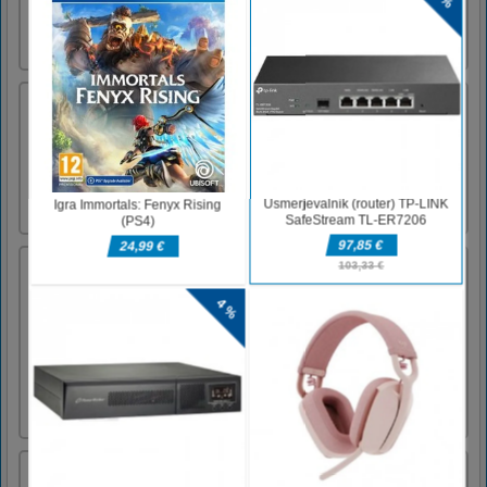
metulja, preiščite bližnje stene in tla za
skrivno območje. Ne pozabite, da povlecite
navzdol po zaslonu, da se [...]
Dirkalni avtomobili
Dirkajte proti nasprotnikom, zaslužite z
denarnimi nagradami in odklenite nove
avtomobile in različne skladbe! Tekmujte z
igralci po vsem svetu za najboljše kroge in
poskusite postati prvak vseh prog!
Push The Boom
Push The Boom je zbirateljska bojna arkadna
igra s 3D bombami in poganjalci Stickman.
Bombe se bodo naključno pojavljale sredi
bojišča. Zbrati morate člane Stickman in jih
poslati za bombami. Potrudite se, da osvojite
več rezultatov in zaščitite svojo bazo pred
sovražnimi potiska [...]
Piggy v luži 3