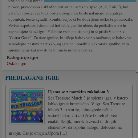
vrstico na dnu fretne
plošče, pravočasno s skladbo pritisnite ustrezno tipko (A, S, D ali F); bolj
natančni boste, več točk boste dosegli. Če boste natančno udarjali po
opombah, boste zgradili kombinacijo, ki bo dodeljene točke še pomnožila.
Vrvico uspešnosti desno od fret table pustite rdečo, da počistite nivo in
napredujete skozi igro. Počistite vseh pet stopenj in si prislužite naziv
"Guitar Geek"! Za tiste igralce, ki iščejo kakovostno možnost, se kakovost
samodejno nastavi na nizko, saj igra ne uporablja vektorske grafike, zato
spreminjanje kakovosti ne bi imelo nobene razlike.
Kategorije iger
Ostale igre
PREDLAGANE IGRE
Ujema se z morskim zakladom 3
Sea Treasure Match 3 je spletna igra, v katero
lahko igrate brezplačno. V igri Sea Treasure
Match 3 to storite, mimogrede rešite
sestavljanko. Ustvari črte iz treh ali več
enakih školjk, morskih zvezd in drugih
elementov, da izpolni nalogo, določeno na
nivoju. Čas je omejen.Upora [...]