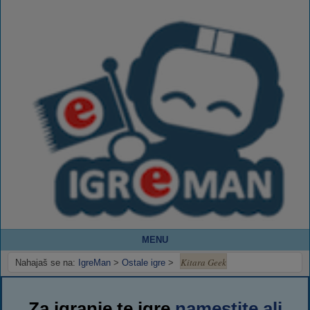
MENU
Kitara Geek
Nahajaš se na:
IgreMan
>
Ostale igre
>
Za igranje te igre
namestite ali