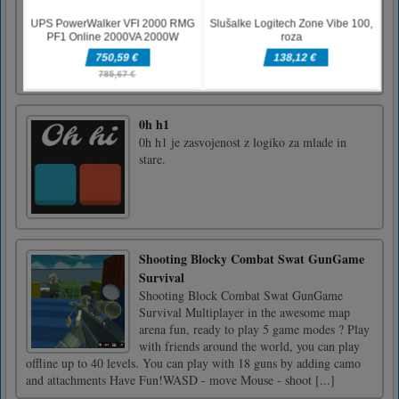
Ta pujsi rad sprejema kopeli z blatom v hladni
smrdeči luži tako kot mi imamo radi dišečo
sproščujočo kopel, če ste jo že imeli danes, ne
pojdite mimo in osrečite tudi tega pujsa.
0h h1
0h h1 je zasvojenost z logiko za mlade in
stare.
Shooting Blocky Combat Swat GunGame
Survival
Shooting Block Combat Swat GunGame
Survival Multiplayer in the awesome map
arena fun, ready to play 5 game modes ? Play
with friends around the world, you can play
offline up to 40 levels. You can play with 18 guns by adding camo
and attachments Have Fun!WASD - move Mouse - shoot [...]