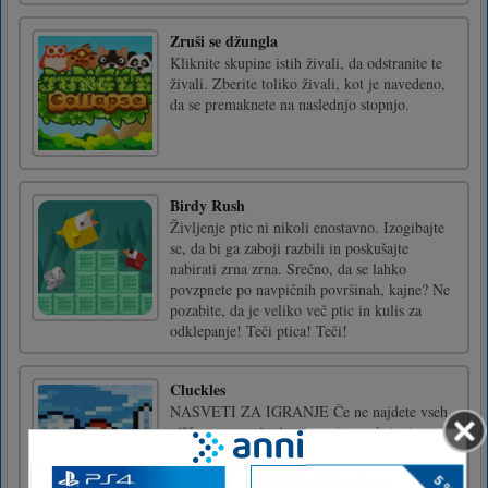
Zruši se džungla
Kliknite skupine istih živali, da odstranite te
živali. Zberite toliko živali, kot je navedeno,
da se premaknete na naslednjo stopnjo.
Birdy Rush
Življenje ptic ni nikoli enostavno. Izogibajte
se, da bi ga zaboji razbili in poskušajte
nabirati zrna zrna. Srečno, da se lahko
povzpnete po navpičnih površinah, kajne? Ne
pozabite, da je veliko več ptic in kulis za
odklepanje! Teči ptica! Teči!
Cluckles
NASVETI ZA IGRANJE Če ne najdete vseh
piščancev na nivoju, se verjetno skrivajo v
skrivnem območju. Prijazni metulji kažejo, da
je v bližini skrivno območje. Če vidite