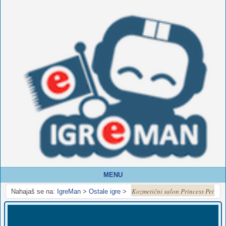
MENU
Kozmetični salon Princess Pet
Nahajaš se na:
IgreMan
>
Ostale igre
>