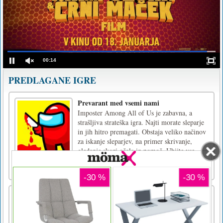
00:14
PREDLAGANE IGRE
Prevarant med vsemi nami
Imposter Among All of Us je zabavna, a
strašljiva strateška igra. Najti morate sleparje
in jih hitro premagati. Obstaja veliko načinov
za iskanje sleparjev, na primer skrivanje,
gledanje skozi očala in pomoč. Ubijte vse
sleparje, če želite preživeti! Ne pozabite
uporabiti koristn [...]
Sultan Match
Sultan Match je klasična igra za ujemanje,
kjer morate povezati 3 ali več enakih