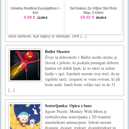
Celozaslonski način
Igre na celozaslonski prijaz do mobilnih
naprav. Ranger je zunaj z misijo. Zombija so
tarča. Pomagajte Rangerju ustreliti zombije,
tako da merite njegove posnetke in skoke.
Pazite, zombiji so na kopnem in tudi v zraku. Ne bodo umrli samo z
enim metkom. Kar naprej se snemajte. Dob [...]
Bullet Shooter
Živjo in dobrodošli v Bullet moški strelec je
človek s pištolo, ki poskuša pomagati dobrim
ljudem od slabih ljudi, ki so rdeči in zeleni
ljudje v igri. Izpolniti morate svoj strel, da ne
izgubite tarče, izognete se vsem oviram, ki jih
boste našli. Imeli boste veliko tarč in do 51
[...]
Sestavljanka: Opica z luno
Jigsaw Puzzle: Monkey With Moon je
izobraževalna sestavljanka z 2D risanimi
umetniškimi animacijami. Izbrati morate
dvanajst, dvajset, trideset, dvainštirideset in