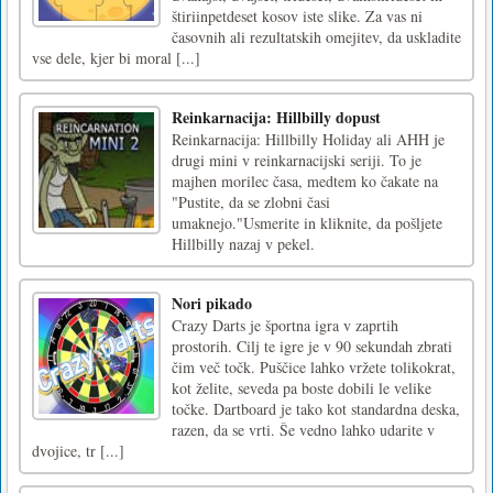
štiriinpetdeset kosov iste slike. Za vas ni
časovnih ali rezultatskih omejitev, da uskladite
vse dele, kjer bi moral [...]
Reinkarnacija: Hillbilly dopust
Reinkarnacija: Hillbilly Holiday ali AHH je
drugi mini v reinkarnacijski seriji. To je
majhen morilec časa, medtem ko čakate na
"Pustite, da se zlobni časi
umaknejo."Usmerite in kliknite, da pošljete
Hillbilly nazaj v pekel.
Nori pikado
Crazy Darts je športna igra v zaprtih
prostorih. Cilj te igre je v 90 sekundah zbrati
čim več točk. Puščice lahko vržete tolikokrat,
kot želite, seveda pa boste dobili le velike
točke. Dartboard je tako kot standardna deska,
razen, da se vrti. Še vedno lahko udarite v
dvojice, tr [...]