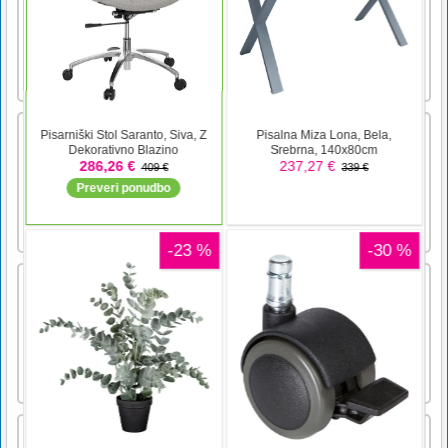
predmetov in si prislužiti točke. Če želite iti
na naslednjo stopnjo, morate narediti nekaj
točk. Pazi na čas in poskušaj doseči točko,
preskočiti raven. Poskusite preskočiti vseh
dvanajst stopenj in [...]
Snežna kraljica
Pomagajte zamrznjenim živalim v tej igri 3.
Zberite vse dele slike za prehod na naslednjo
stopnjo.
Ambulance Trucks Differences
Find seven differences between two pictures
with Ambulance trucks. Your time is limited
and you need to find them before time is out.
Use mouse to click on area with differences in
it.Use mouse to play
Ranger Vs Zombies | Mobilni prijazno |