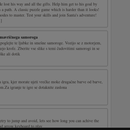
e lost his way and all the gifts. Help him get to his goal by
m a path. A classic puzzle game which is harder than it looks!
modes to master. Test your skills and join Santa's adventure!
.]
 mavričnega samoroga
poglejte te ljubke in smešne samoroge. Vozijo se z motorjem,
ujejo krofe. Zberite vse slike s temi čudovitimi samorogi in se
ke ali dotik
a igra, kjer morate ujeti vrečke moke drugačne barve od barve,
m.Za igranje te igre se dotaknite zaslona
try to jump and avoid, lets see how long you can achive the
nd arrow keyboard to play