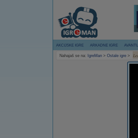
AKCIJSKE IGRE
ARKADNE IGRE
AVANT
Le
Nahajaš se na:
IgreMan
>
Ostale igre
>