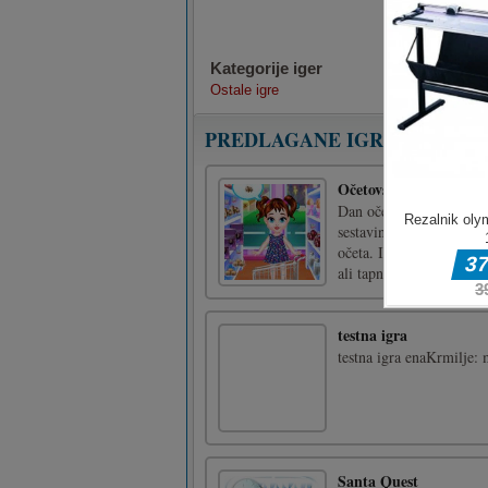
Kategorije iger
Ostale igre
PREDLAGANE IGRE
Očetovski dan Baby Ta
Dan očetov prihaja. Bab
sestavine v supermarketu
očeta. Imej se lepo! Za
ali tapnite, da se igrate. 
testna igra
testna igra enaKrmilje: 
Santa Quest