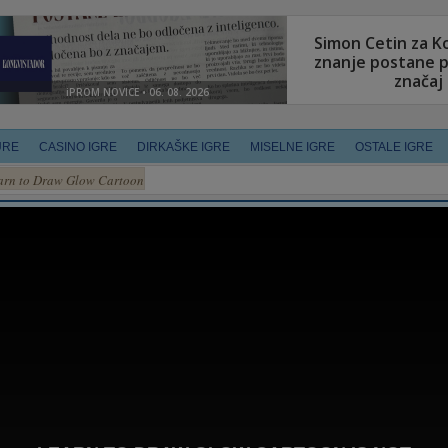
URE
CASINO IGRE
DIRKAŠKE IGRE
MISELNE IGRE
OSTALE IGRE
arn to Draw Glow Cartoon