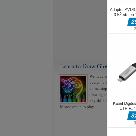
Learn to Draw Glow Cartoon
We have an easy drawing tuto
everyone. Learn how to dra
anime step by step. For you 
drawing and glow coloring.
any skill, no age limit.
Mouse or tap to play.