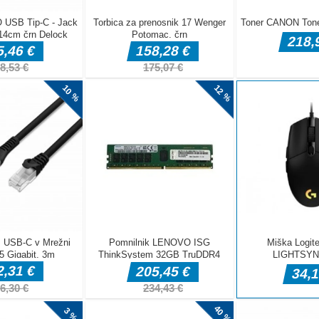
rial for
w cartoons and
to learn
 Don’t need