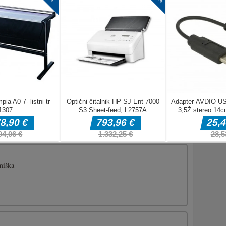
ylor Caring Story
y Taylor želi pripraviti obrok za očeta. Pomagajmo ji, da kupi
 in nato kuha. Končno ne pozabite izbrati darila za svojega
bavajte se ob otroškem dnevu Baby Taylor Caring Story!Miško
[...]
miška