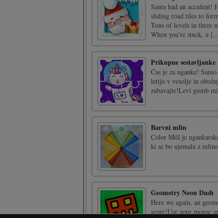
Santa had an accident! H
sliding road tiles to for
Tons of levels in three 
When you're stuck, u [..
Prikupne sestavljanke
Čas je za uganke! Samo 
letijo v vesolje in obož
zabavajte!Levi gumb miš
Barvni mlin
Color Mill je ugankarsk
ki se bo ujemala z mlino
Geometry Neon Dash
Here we again, an geome
score!Use your mouse a