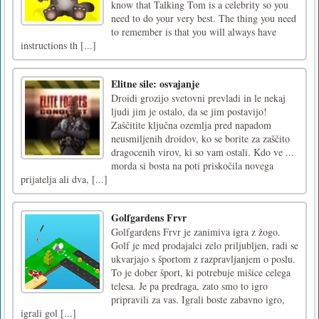
know that Talking Tom is a celebrity so you
need to do your very best. The thing you need
to remember is that you will always have
instructions th [...]
Elitne sile: osvajanje
Droidi grozijo svetovni prevladi in le nekaj
ljudi jim je ostalo, da se jim postavijo!
Zaščitite ključna ozemlja pred napadom
neusmiljenih droidov, ko se borite za zaščito
dragocenih virov, ki so vam ostali. Kdo ve ...
morda si bosta na poti priskočila novega
prijatelja ali dva, [...]
Golfgardens Frvr
Golfgardens Frvr je zanimiva igra z žogo.
Golf je med prodajalci zelo priljubljen, radi se
ukvarjajo s športom z razpravljanjem o poslu.
To je dober šport, ki potrebuje mišice celega
telesa. Je pa predraga, zato smo to igro
pripravili za vas. Igrali boste zabavno igro,
igrali gol [...]