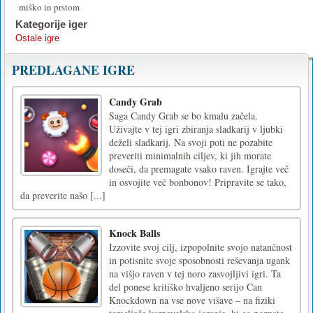
miško in prstom
Kategorije iger
Ostale igre
PREDLAGANE IGRE
Candy Grab
Saga Candy Grab se bo kmalu začela.
Uživajte v tej igri zbiranja sladkarij v ljubki
deželi sladkarij. Na svoji poti ne pozabite
preveriti minimalnih ciljev, ki jih morate
doseči, da premagate vsako raven. Igrajte več
in osvojite več bonbonov! Pripravite se tako,
da preverite našo [...]
Knock Balls
Izzovite svoj cilj, izpopolnite svojo natančnost
in potisnite svoje sposobnosti reševanja ugank
na višjo raven v tej noro zasvojljivi igri. Ta
del ponese kritiško hvaljeno serijo Can
Knockdown na vse nove višave – na fiziki