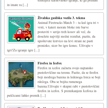
temelječe karnevalsko igranje, ki ga poznate
in imate ra [...]
Živalska gasilska vozila 3. tekma
Animal Firetrucks Match 3 – ta kul igra tri v
vrsti, v kateri morate bloke iste barve
postaviti v serijo treh kosov ali več, da
dosežete najvišji možni rezultat, pazite, da
upoštevate lestvico na levi strani ne pasti
prenizko, sicer bo igre konec. Uživajte v
igri!Za igranje igre [...]
Firefox in Icefox
Firefox in icefox začneta svojo najtansko
pustolovščino na terenu. Pazite, da se firefox
boji modrega bazena in ledenoga lisica se boji
rdečega. Oba se bojita rumenega
bazena.Uživajte v skupni rabi v pustolovščini
firefox in icefox. S premikanjem Icefoxa in
puščicami lahko premik [...]