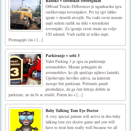
Razlike v terenskih tovornjakih
Offroad Trucks Differences je ugankarska igra
razlikovanja tovornjakov. Pri tej igri lahko
igrate v desetih nivojih. Na vsaki ravni morate
najti sedem razlik na sliki s terenskimi
tovornjaki. Za igranje ravni imate na voljo
120 sekund. Vseh razlik ni težko najti.
Premagajte čas i [...]
Parkiranje v sobi 3
Valet Parking 3 je igra za parkiranje
avtomobilov. Morate pobegniti do
avtomobilov, ko jih spuščajo njihovi lastniki.
Upoštevajte številko zaliva, na katerem
morajo biti parkirani. Pritisnite gumb
preslednice, da ga čim hitreje dobite in
parkirate, ne da bi se zrušili. Potem ko s [...]
Baby Talking Tom Eye Doctor
A very special patient will arrive in this baby
talking tom eye doctor game and you will
have to treat him really well because we all