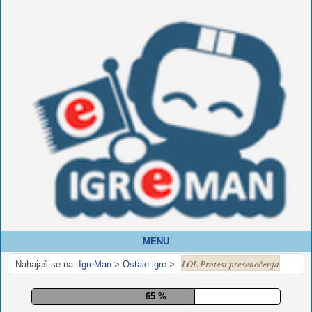
MENU
LOL Protest presenečenja
Nahajaš se na:
IgreMan
>
Ostale igre
>
72 %