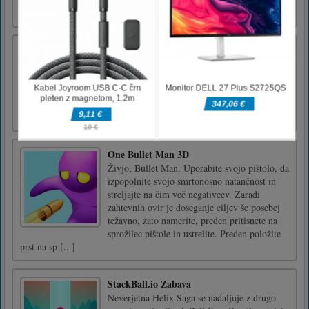
Naraščajoči kvadrati
Dvignite se in krmarite v Rising Squares -
ultimativni izziv za zaščito krogov!
One Bullet Man 3D
Živjo, Bullet Man. Uporabite svojo pištolo, da
izpopolnite svojo smrtonosno natančnost in
streljajte na čim več negativcev. Zaradi
zahtevnih ovir je doseganje ciljev še posebej
težavno, zato namerite, preden pritisnete na
sprožilec pištole in ustrelite. Preden položite
prst na sp [...]
StackBall.io Zabava
Neverjetna Helix Saga se nadaljuje z drugo