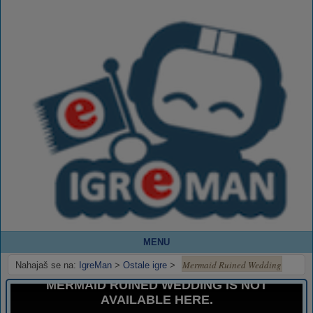
MENU
Mermaid Ruined Wedding
Nahajaš se na:
IgreMan
>
Ostale igre
>