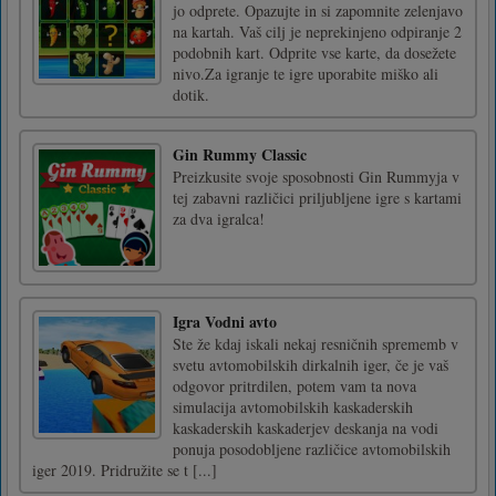
jo odprete. Opazujte in si zapomnite zelenjavo
na kartah. Vaš cilj je neprekinjeno odpiranje 2
podobnih kart. Odprite vse karte, da dosežete
nivo.Za igranje te igre uporabite miško ali
dotik.
Gin Rummy Classic
Preizkusite svoje sposobnosti Gin Rummyja v
tej zabavni različici priljubljene igre s kartami
za dva igralca!
Igra Vodni avto
Ste že kdaj iskali nekaj resničnih sprememb v
svetu avtomobilskih dirkalnih iger, če je vaš
odgovor pritrdilen, potem vam ta nova
simulacija avtomobilskih kaskaderskih
kaskaderskih kaskaderjev deskanja na vodi
ponuja posodobljene različice avtomobilskih
iger 2019. Pridružite se t [...]