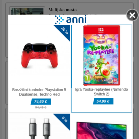
Mafijsko mesto
Stopnja kriminala v Mob Cityju se je
povečala. Okončati morate misije, da
pomagate mestu. Vozite avtomobile in
uporabljajte močno orožjewasd za premikanje
prostora za skok levi premik za aktiviranje
počasnega QE za kroženje orožja E za vstop
iz avtomobila levi klik miške za strel [...]
Sky Knight
Destroy the all enemies and complete the all
levels.Keyboard and Game pad supports.Use
keyboard arrow keys and space bar.
Pravljično iskanje besed
Poiščite vse skrite besede na mreži. Povlecite,
da izberete besedo.