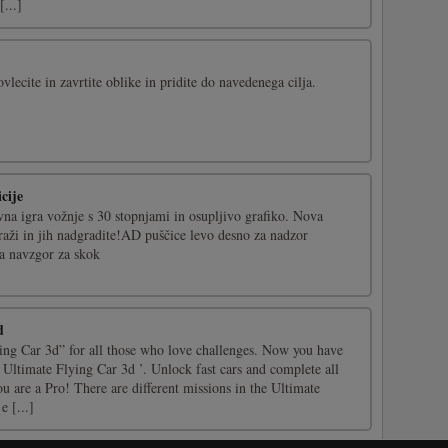
[...]
lecite in zavrtite oblike in pridite do navedenega cilja.
cije
vna igra vožnje s 30 stopnjami in osupljivo grafiko. Nova
raži in jih nadgradite!AD puščice levo desno za nadzor
a navzgor za skok
d
ying Car 3d” for all those who love challenges. Now you have
 ‘ Ultimate Flying Car 3d ’. Unlock fast cars and complete all
ou are a Pro! There are different missions in the Ultimate
e [...]