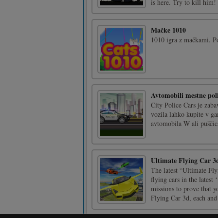
is here. Try to kill him! 
Mačke 1010
1010 igra z mačkami. Pov
Avtomobili mestne poli
City Police Cars je zaba
vozila lahko kupite v ga
avtomobila W ali puščic
Ultimate Flying Car 3
The latest “Ultimate Fl
flying cars in the latest
missions to prove that y
Flying Car 3d, each and 