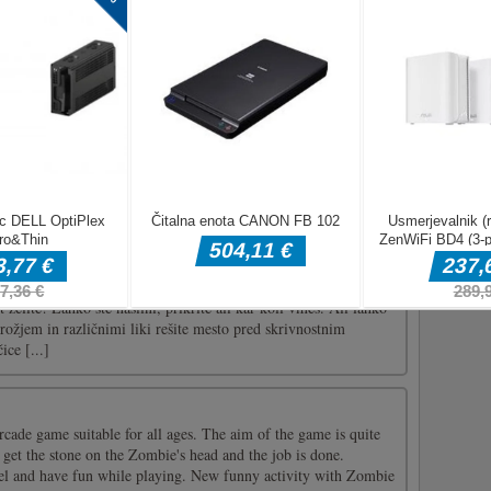
judi, ki so rdeči in zeleni ljudje v igri. Izpolniti morate svoj
če, izognete se vsem oviram, ki jih boste našli. Imeli boste
tevilkah
je, da narišete barvo s pravimi številkami in imeli boste
vno sliko. Ne potrebuje nobenih veščin! V tej aplikaciji boste
 slikovnih pik, ki so primerne tako za odrasle kot za otroke.
...]
 iz podjetja Nerdook! Vodite zabavo po naključno ustvarjenem
t želite! Lahko ste nasilni, prikrite ali kar koli vmes. Ali lahko
ožjem in različnimi liki rešite mesto pred skrivnostnim
ce [...]
rcade game suitable for all ages. The aim of the game is quite
 get the stone on the Zombie's head and the job is done.
vel and have fun while playing. New funny activity with Zombie