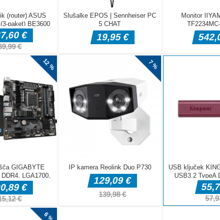
abite svojo
tite nedolžne
osti • Več
je E za
 Levi desni
 premor
llet moški strelec je človek s pištolo, ki poskuša pomagati