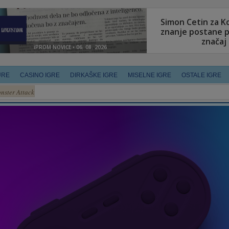
URE
CASINO IGRE
DIRKAŠKE IGRE
MISELNE IGRE
OSTALE IGRE
nster Attack