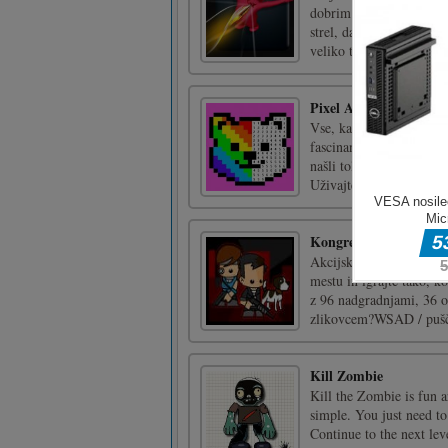
dobrim ljudem od slabih l
strel, da ne izgubite tar
veliko tarč in do 51 [...]
Pixel Art – Barva po š
Vse, kar morate storiti, 
fascinantno barvno sliko
našli toliko brezplačnih
Uživajte v slikanju in b [
Kongresne legende
Akcijski platformni RPG
mestu in igrajte tako, ko
z 96 nadgradnjami, 36 or
zlikovcem?WSAD / pušči
Kill Zombie
Kill the Zombie is fun a
simple. You just need to
Continue to the next le