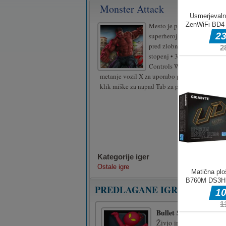
Monster Attack
Mesto je pod napadom. Upor
superherojsko moč, da zašči
pred zlobnimi pošasti. Lastn
stopenj • 3 znakovne kože
Controls WASD za premikan
metanje vozil X za uporabo posebnega napada
klik miške za napad Tab za preklop menija za
Kategorije iger
Ostale igre
PREDLAGANE IGRE
Bullet Shooter
Živjo in dobrodošli v Bu