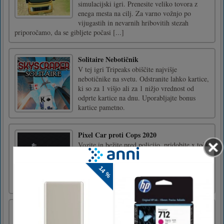
simulacijski igri. Prenesite veliko tovora z
enega mesta na cilj. Za varno vožnjo po
vijugastih in nevarnih hribovitih stezah
priporočamo, da se gibljete počasi [...]
Solitaire Nebotičnik
V tej igri Tripeaks obiščite najvišje
nebotičnike na svetu. Odstranite lahko kartice,
ki so za 1 višjo ali za 1 nižjo vrednost od
odprte kartice na dnu. Uporabljajte bonus
kartice pametno.
Pixel Car proti Cops 2020
Vozite in bežite pred policijo, pridobite x točk
tako, da se zrušijo. Zabavaj se!Za vožnjo
uporabite puščico
Metro Bus Simulator
Now you will drive city metro bus game on