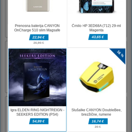
special roads in the city and mountains. City
metro bus is a double cabin long 8x8 wheeler
metro bus that is driven on special decorated
roads in city and mountains. Pick passengers,
drive this city metro coach bus through the
hilly area [...]
Dragon Ball Z Shadow Battle
New Sayain Battle and Super Dragon je 2D
akcijsko-borbena in tekaška igra za mobilne
platforme Legendarni lik naših iger Childhood
Dragon Ball se je uspel pridružiti
nepogrešljivemu seznamu borcev v igri. Kot
veste, medtem ko Son Goku išče zmajeve
krogle, odkriva svet in se sreču [...]
Poveži združitev
Connect Merge je zanimiva tekma 3. Za
čiščenje morate črtati vse enake številke. In
število se bo podvojilo. Povezovalno črto
lahko vlečete v kateri koli smeri. Poskusite
dobiti najvišjo oceno v igri Connect Merge.