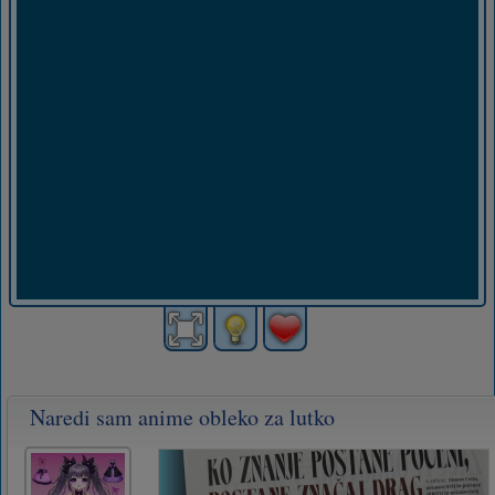
Naredi sam anime obleko za lutko