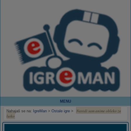
MENU
Naredi sam anime obleko za
Nahajaš se na:
IgreMan
>
Ostale igre
>
lutko