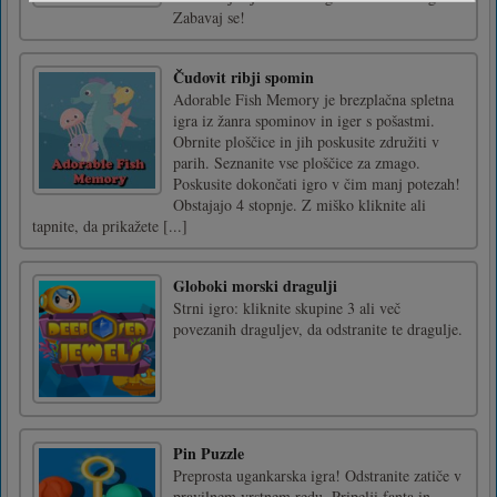
Zabavaj se!
Čudovit ribji spomin
Adorable Fish Memory je brezplačna spletna
igra iz žanra spominov in iger s pošastmi.
Obrnite ploščice in jih poskusite združiti v
parih. Seznanite vse ploščice za zmago.
Poskusite dokončati igro v čim manj potezah!
Obstajajo 4 stopnje. Z miško kliknite ali
tapnite, da prikažete [...]
Globoki morski dragulji
Strni igro: kliknite skupine 3 ali več
povezanih draguljev, da odstranite te dragulje.
Pin Puzzle
Preprosta ugankarska igra! Odstranite zatiče v
pravilnem vrstnem redu. Pripelji fanta in