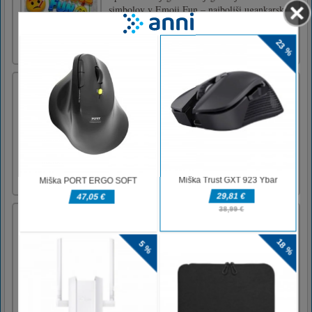
simbolov v Emoji Fun – najboljši ugankarski
igri, kjer povežete prave čustvene simbole!
Božiček dvigovalec uteži
To je priložnostna igra, v kateri Božiček stoji
na ploščadi. Pomagati morate z ustreznim
klikom, da bo Božiček ohranil ravnotežje in
zaslužil točke na začetnem zaslonu.
Postopoma se hitrost igre povečuje, da vas
zmede. S klikom miške ali dotikom ohrani
Božičkovo ravnotežje.Za igr [...]
Princeske Girly Chic Vs Tomboy
Ali želite biti najlepše dekle na svetu? Ali
želite najti svojega princa očarljivega? Se
želite obleči za bankete in slovesnosti? Če
vam je všeč ta slog, verjetno nosite veliko
rožnate in breskve barve, obleke, krila in
bluze z luštnimi detajli, ruffles in čipkami. Če
ste ljubite [...]