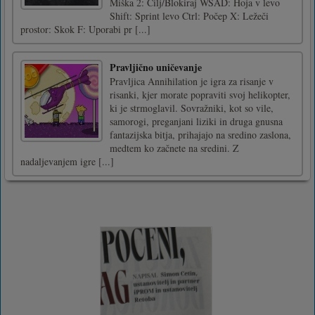
Miška 2: Cilj/Blokiraj WSAD: Hoja v levo
Shift: Sprint levo Ctrl: Počep X: Ležeči
prostor: Skok F: Uporabi pr [...]
Pravljično uničevanje
Pravljica Annihilation je igra za risanje v
risanki, kjer morate popraviti svoj helikopter,
ki je strmoglavil. Sovražniki, kot so vile,
samorogi, preganjani liziki in druga gnusna
fantazijska bitja, prihajajo na sredino zaslona,
medtem ko začnete na sredini. Z
nadaljevanjem igre [...]