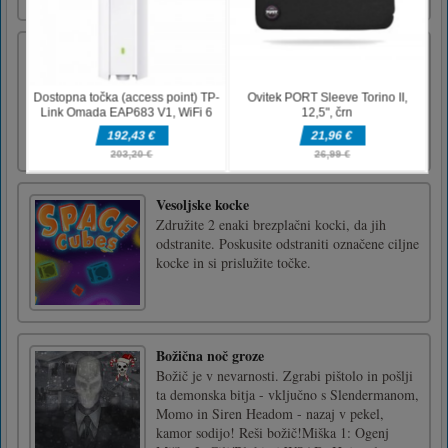
Tic Tac Toe Planets
Click or touch the empty spot to place a
planet. Line up three of your planets
vertically, horizontally or diagonally to
win.Use mouse or touch to play this game.
Vesoljske kocke
Združite 2 enaki brezplačni kocki, da jih
odstranite. Poskusite odstraniti označene ciljne
kocke in si prislužite točke.
Božična noč groze
Božič je v nevarnosti. Zgrabi pištolo in pošlji
ta demonska bitja - vključno s Slendermanom,
Momo in Siren Headom - nazaj v pekel,
kamor sodijo! Reši božič!Miška 1: Ogenj