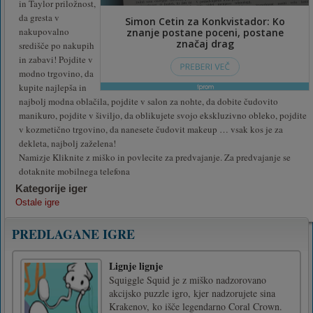
in Taylor priložnost,
da gresta v
nakupovalno
središče po nakupih
in zabavi! Pojdite v
modno trgovino, da
kupite najlepša in
najbolj modna oblačila, pojdite v salon za nohte, da dobite čudovito
manikuro, pojdite v šiviljo, da oblikujete svojo ekskluzivno obleko, pojdite
v kozmetično trgovino, da nanesete čudovit makeup … vsak kos je za
dekleta, najbolj zaželena!
Namizje Kliknite z miško in povlecite za predvajanje. Za predvajanje se
dotaknite mobilnega telefona
Kategorije iger
Ostale igre
PREDLAGANE IGRE
Lignje lignje
Squiggle Squid je z miško nadzorovano
akcijsko puzzle igro, kjer nadzorujete sina
Krakenov, ko išče legendarno Coral Crown.