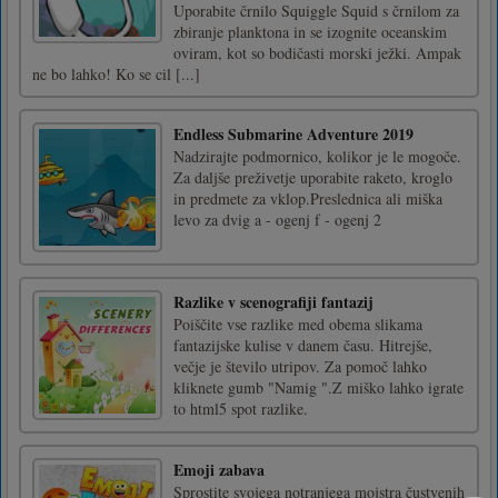
Uporabite črnilo Squiggle Squid s črnilom za
zbiranje planktona in se izognite oceanskim
oviram, kot so bodičasti morski ježki. Ampak
ne bo lahko! Ko se cil [...]
Endless Submarine Adventure 2019
Nadzirajte podmornico, kolikor je le mogoče.
Za daljše preživetje uporabite raketo, kroglo
in predmete za vklop.Preslednica ali miška
levo za dvig a - ogenj f - ogenj 2
Razlike v scenografiji fantazij
Poiščite vse razlike med obema slikama
fantazijske kulise v danem času. Hitrejše,
večje je število utripov. Za pomoč lahko
kliknete gumb "Namig ".Z miško lahko igrate
to html5 spot razlike.
Emoji zabava
Sprostite svojega notranjega mojstra čustvenih