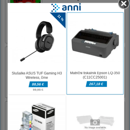
Garfield Memory Time je ugankarska igra, v
kateri morate ujemati dve sliki vsake vrste. Če
želite obrniti sliko, kliknite nanjo in poskusite
poiskati par. Ko vidite, kje je slika, se
poskušate spomniti, ker bo to pomagalo pri
teh tekmah. Za izpolnitev cilja potrebujete
samo miško [...]
Space Room Escape
Space Room Escape je ugankarska igra
reševanja sobe s 3D mačko v vesoljski sobi.
Vaša naloga je dvigniti mačko do portala na
vseh ravneh. Če je mogoče, odskočite od
stene, da prilagodite trenutni položaj in
poberite aktovko. Izogibajte se vsem oviram
in uporabite gravitacijo, da [...]
Space Brickout
This is retro game similar like brickout game
and you need to overcome the many different
obstacles that you encounter playing this
game. In this game you have 10 levels. Tray