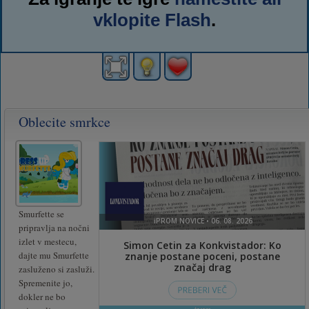
vklopite Flash
.
Oblecite smrkce
Smurfette se
pripravlja na nočni
izlet v mestecu,
dajte mu Smurfette
zasluženo si zasluži.
Spremenite jo,
dokler ne bo