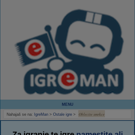
MENU
Oblecite smrkce
Nahajaš se na:
IgreMan
>
Ostale igre
>
Za igranje te igre
namestite ali