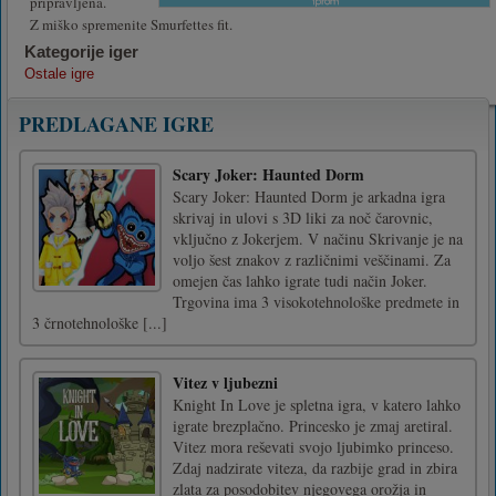
pripravljena.
Z miško spremenite Smurfettes fit.
Kategorije iger
Ostale igre
PREDLAGANE IGRE
Scary Joker: Haunted Dorm
Scary Joker: Haunted Dorm je arkadna igra
skrivaj in ulovi s 3D liki za noč čarovnic,
vključno z Jokerjem. V načinu Skrivanje je na
voljo šest znakov z različnimi veščinami. Za
omejen čas lahko igrate tudi način Joker.
Trgovina ima 3 visokotehnološke predmete in
3 črnotehnološke [...]
Vitez v ljubezni
Knight In Love je spletna igra, v katero lahko
igrate brezplačno. Princesko je zmaj aretiral.
Vitez mora reševati svojo ljubimko princeso.
Zdaj nadzirate viteza, da razbije grad in zbira
zlata za posodobitev njegovega orožja in