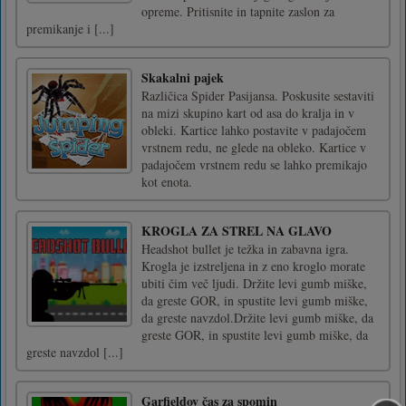
opreme. Pritisnite in tapnite zaslon za
premikanje i [...]
Skakalni pajek
Različica Spider Pasijansa. Poskusite sestaviti
na mizi skupino kart od asa do kralja in v
obleki. Kartice lahko postavite v padajočem
vrstnem redu, ne glede na obleko. Kartice v
padajočem vrstnem redu se lahko premikajo
kot enota.
KROGLA ZA STREL NA GLAVO
Headshot bullet je težka in zabavna igra.
Krogla je izstreljena in z eno kroglo morate
ubiti čim več ljudi. Držite levi gumb miške,
da greste GOR, in spustite levi gumb miške,
da greste navzdol.Držite levi gumb miške, da
greste GOR, in spustite levi gumb miške, da
greste navzdol [...]
Garfieldov čas za spomin