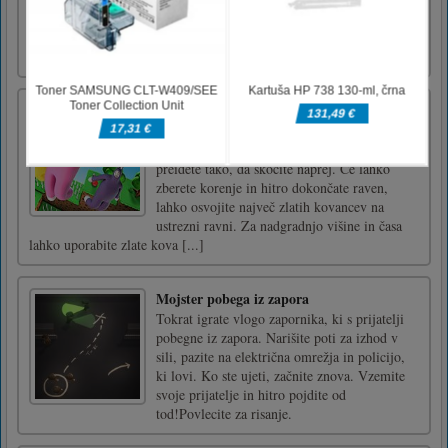
to go as far as you can and enjoy in this
journey through the cosmic world. Heave fun
and tray to win.Us [...]
Super zajček
Super Bunny Man je pustolovska igra za 2
igralca. Vstopiti morate v vrtinec, da ga
preidete tako, da skočite naprej. Če lahko
zberete korenje in hitro dokončate raven,
lahko osvojite največ zlatih kovancev na
ustrezni ravni. Za nadgradnjo višine in časa
lahko uporabite zlate kova [...]
Mojster pobega iz zapora
Tokrat igrate vlogo zapornika, ki s prijatelji
pobegne iz zapora. Narišite poti za izhod v
sili, pazite na električna omrežja in policijo,
ki lovi. Ko ste ujeti, začnite znova. Vzemite
svoje prijatelje in hitro pojdite od
tod!Povlecite za risanje.