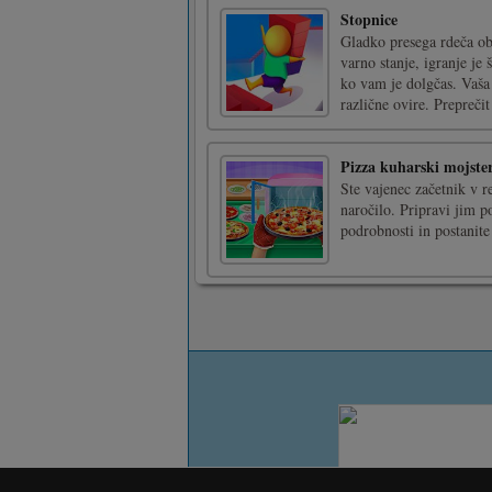
tla, da zagotovite, da žo 
Mutant Orc Invasion
Orc want to attack your 
enemies. You can shoot f
knight and catapult. The
kill them all. Pass al [...
Soccer Target
Your job is to shoot wit
only 3 shots and miss th
and it will show up som
your mouse to play the g
Indian Challenger Puz
Igrajte se s 6 slikami v 
so z motorjem indian ch
vsako sliko imate štiri 
se imejte.Upor [...]