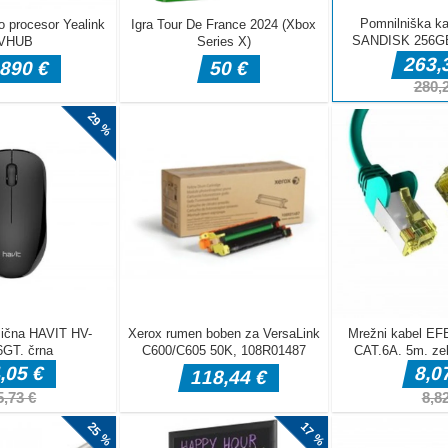
ultiplayer
n Multiplayer
n, ready to
h friends
ay offline up
with 24 guns by
ound change
 avtomobilskim oviram? Pred kratkim vam nudimo tako igro