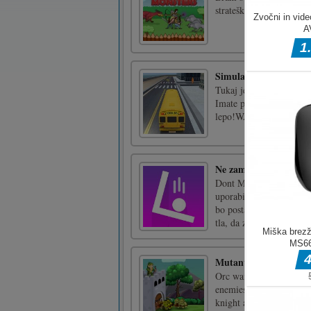
Pixel GunGame Arena Prison M
Pixel GunGame Arena Priso
in the awesome map arena fu
play 5 game mode ? Play wit
around the world, you can pl
to 40 levels. You can play 
adding camo and attachments Have Fun!
WASD – move Mouse – shooting aim look ar
gun SPACE – jump TAB – menu SHIFT – run
Kategorije iger
Ostale igre
PREDLAGANE IGRE
Neverjeten štos
Ste dobri v izogibanju