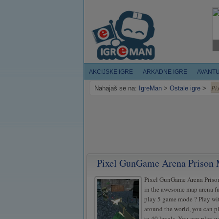
AKCIJSKE IGRE
ARKADNE IGRE
AVANT
Pi
Nahajaš se na:
IgreMan
>
Ostale igre
>