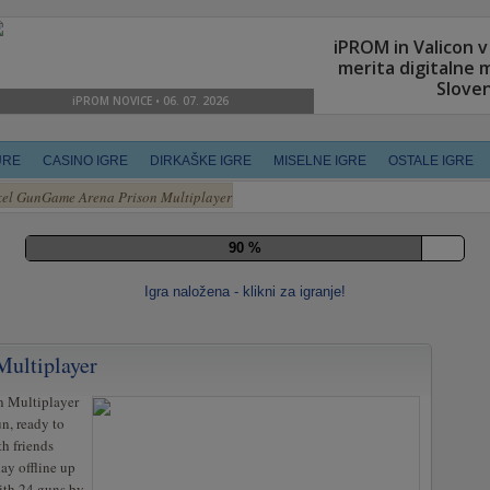
URE
CASINO IGRE
DIRKAŠKE IGRE
MISELNE IGRE
OSTALE IGRE
xel GunGame Arena Prison Multiplayer