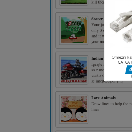
izogibanja oviram kot ig
pokažete svoje vozniške
Vikingi proti pošasti
Brani svojo vikinško vas
strateški igri!
Simulacija šolskega av
Tukaj je simulacijska ig
Imate priložnost poslati 
lepo!WASD - premakni 
Ne zamudite
Dont Miss je igra. Nariš
uporabite svojo modrost
bo postajala vse težja. D