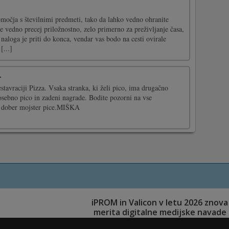
[...]
town and your job is to defeat the town. Destroy all mutant orc
rom the roof of the castle with arrows and to get help from
 enemies will came in waves, so you need to react fast and to
]
h soccer ball right in target and to get some point. You heave
e target. When you get more points the game start to be harder
e obstacles.Heave fun!Use your mouse to play the game use
a [...]
zle
tej popolni igri sestavljanke: Indian Challenger Puzzle. Vse slike
allenger. Rešite vse uganke in ohranite svoje možgane ostre. Za
načine, 16 kosov, 36 kosov, 64 kosov in 100 kosov. Uživajte in