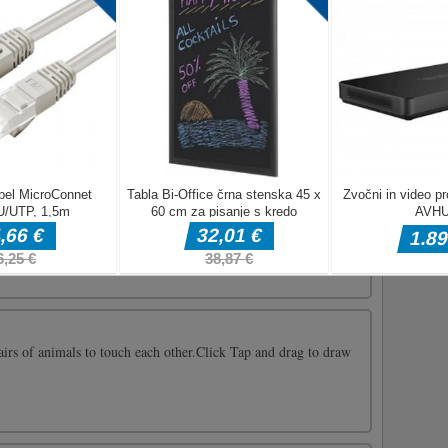
ro zbiranja med vožnjo. Čas je, da dokončate vse stopnje in
 sposobnosti!WASD ali puščične tipke - premikanje
 pred pošasti in poskusi preživeti čim več valov v tej zahtevni
tobusa
ra parkiranja šolskega avtobusa s 3D umetniško animacijo.
šolski avtobus v šolo na ulici. Bodite mirni in imejte se
se
ite črto, da vodite žogo do skodelice glede na njeno pot,
, da jo premagate in postanete močnejši. Z napredovanjem igre
obro skrbi za to. pridi noKliknite miško, da narišete steno in