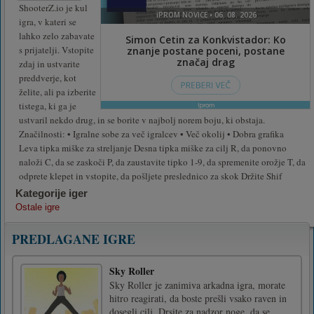
ShooterZ.io je kul
igra, v kateri se
lahko zelo zabavate
s prijatelji. Vstopite
zdaj in ustvarite
preddverje, kot
želite, ali pa izberite
tistega, ki ga je
ustvaril nekdo drug, in se borite v najbolj norem boju, ki obstaja.
Značilnosti: • Igralne sobe za več igralcev • Več okolij • Dobra grafika
Leva tipka miške za streljanje Desna tipka miške za cilj R, da ponovno
naloži C, da se zaskoči P, da zaustavite tipko 1-9, da spremenite orožje T, da
odprete klepet in vstopite, da pošljete preslednico za skok Držite Shif
Kategorije iger
Ostale igre
PREDLAGANE IGRE
Sky Roller
Sky Roller je zanimiva arkadna igra, morate
hitro reagirati, da boste prešli vsako raven in
dosegli cilj. Drsite za nadzor noge, da se