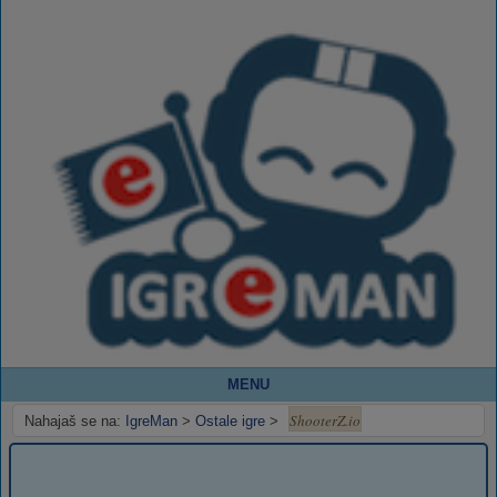
MENU
ShooterZ.io
Nahajaš se na:
IgreMan
>
Ostale igre
>