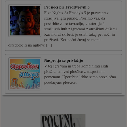
Pet noči pri Freddyjevih 5
Five Nights At Freddy's 5 je pravzaprav
strašljiva igra puzzle. Prosimo vas, da
poskrbite za restavracijo, v kateri je 5
strašljivih lutk z igračami z otroškimi dušami.
Kar moraš skrbeti, je ostati tukaj pet noči in
preživeti. Kot nočni čuvaj se morate
osredotočiti na njihove [...]
Nasprotja se privlačijo
V tej igri vam ni treba kombinirati istih
ploščic, temveč ploščice z nasprotnim
pomenom. Uporabite lahko samo brezplačno
poudarjene ploščice.