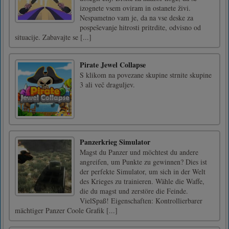
izognete vsem oviram in ostanete živi.
Nespametno vam je, da na vse deske za
pospeševanje hitrosti pritrdite, odvisno od
situacije. Zabavajte se [...]
Pirate Jewel Collapse
S klikom na povezane skupine strnite skupine
3 ali več draguljev.
Panzerkrieg Simulator
Magst du Panzer und möchtest du andere
angreifen, um Punkte zu gewinnen? Dies ist
der perfekte Simulator, um sich in der Welt
des Krieges zu trainieren. Wähle die Waffe,
die du magst und zerstöre die Feinde.
VielSpaß! Eigenschaften: Kontrollierbarer
mächtiger Panzer Coole Grafik [...]