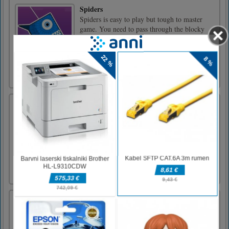
Spiders
Spiders is easy to play but tough to master
game. You need to pass through the blocky
area by swinging on roof and blocks. Avoid
the obstacles and collect the gems along your
way to unlock fantastic new heroes. Good
LuckTap and hold to swing and release to go
down
Corona Virus Memory
Corona Virus Memory is a free online game
from genre of memory and monsters truck
games. Flip the tiles and try to match them up
in pairs. Pair up all the tiles to win. Try to
complete the game in as few moves as
possible! There are is 4 levels. Use mouse to
click or tap to scree [...]
Ellie Model tedna mode
Imejte se čudovito ob igranju te nadvse nove
igre oblačenja!Vsako dejanje v igri se izvede z