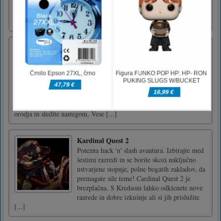
levim klikom.
Izdelovalec ulične hrane
Street Food Maker je simulacijska igra za
kuhanje ulične hrane z 2D umetniškimi
animacijami risanih iger. Izberete lahko
Animal Bread Bowls in Deep Fried Ice
Cream. Na seznamu receptov se lahko naučite,
kako jih pripraviti. Uporabite lahko različna
orodja in sledite namigom. Vese [...]
Kardinal Quest 2
Potezna hack 'n' slash avantura. Izbirajte med
šestimi razredi in se borite skozi naključno
ustvarjene stopnje, polne bogatih zakladov, da
premagate sile teme! Cardinal Quest 2 je
brezplačna. S Kredsom lahko odklenete nove
razrede in dobre izkušnje ali si jih prislužite
[...]