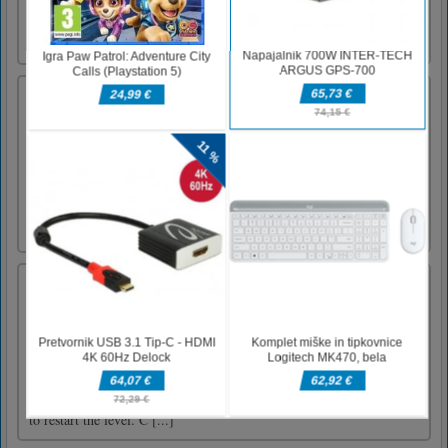
zvezdicami na vsaki ravni, morate kombinirati
moči in svoje sposobnosti. Ste kos temu
mističnemu izzivu?
Impostor Among Us vs Crewmate
Impostor Among Us vs Crewmate is a fun and
engaging Action game. Your mission is
simple: Execute all living crewmates in the
spaceship. Let no one survive. Hold and drag
to move around the ship, kill the crewmates,
and sabotage the objects. - When you kill
everyone without gettin [...]
Cube Flip
Cube Flip is inspired by classic grid puzzle
games. Challenging levels with a proper
difficulty curve and colorful visuals with
relaxing music keeps you focused in the
game.Have Fun!Use WASD or the arrow keys
to control your cube. If you get stuck, press R
to restart the level. C [...]