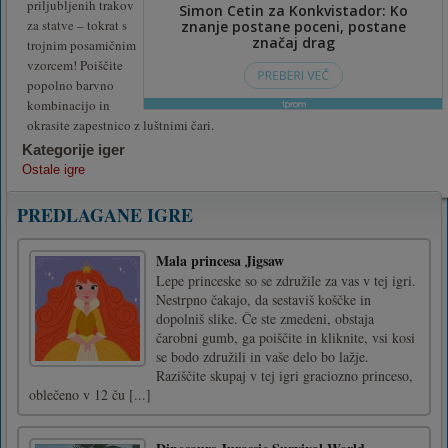
priljubljenih trakov
za statve – tokrat s
trojnim posamičnim
vzorcem! Poiščite
popolno barvno
kombinacijo in
okrasite zapestnico z luštnimi čari.
Kategorije iger
Ostale igre
PREDLAGANE IGRE
Mala princesa Jigsaw
Lepe princeske so se združile za vas v tej igri.
Nestrpno čakajo, da sestaviš koščke in
dopolniš slike. Če ste zmedeni, obstaja
čarobni gumb, ga poiščite in kliknite, vsi kosi
se bodo združili in vaše delo bo lažje.
Raziščite skupaj v tej igri graciozno princeso,
oblečeno v 12 ču [...]