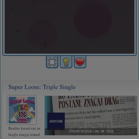
Super Loom: Triple Single
Bodite kreativni in
tkajte enega izmed