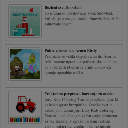
Božični svet Snowball
To je zimsko nadaljevanje sveta Snowball.
Vaš cilj je pomagati mučku Snowball skozi 20
zahtevnih stopenj.
Paket zdravnikov Acorn Birdy
Pridružite se veliki dogodivščini dr. Acorna,
rešiti morate uganke in poiskati skrite tablete,
da bi zdravili ptice in se vrnili domov.Za
igranje uporabite miško
Traktor za preprosto barvanje za otroke
Easy Kids Coloring Tractor je spletna igra, ki
jo lahko igrate brezplačno. Otroški svet je
vedno poln domišljije. Easy Kids Coloring
Tractor je odlična igra za barvanje, primerna
za vse starosti. V igri so narisani različni
vzorci traktorjev, vendar ti vzorci nimajo