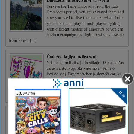
Dinosaurs Jurassic Survival World
Survive the Time Dinosaurs from the Late
Cretaceous period, you are spawned there and
now you need to live there and survive. Take
your friend and play in multiplayer fighting
with different models of dinosaurs or you can
begin a campaign and fight to win and escape
from forest. [...]
Čudežna knjiga lovilca sanj
Vsi otroci radi slikajo in slikajo! Danes je čas,
da ustvarite svojo skrivnostno in barvito
lovilec sanj. Dreamcatcher je domači čar, ki
ščiti pred nočnimi morami, odganja slabe
sanje, omogoča hitro zaspati in odpravlja
nespečnost. Človeku daje dobre sanje,
pomaga, da se dobro na [...]
Čarobni Mahjong
Vodite čarovnika skozi 50 težkih nivojev
Mahjonga in hkrati deluje kot njegov čarobni
pomočnik. Če želite igro končati s po 3