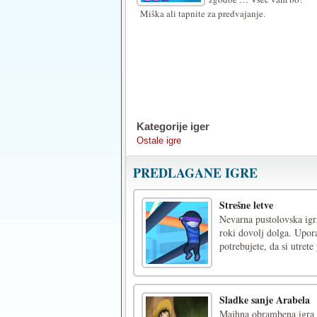
Miška ali tapnite za predvajanje.
Kategorije iger
Ostale igre
PREDLAGANE IGRE
Strešne letve
Nevarna pustolovska igra
roki dovolj dolga. Uporab
potrebujete, da si utret
Sladke sanje Arabela
Majhna obrambena igra v