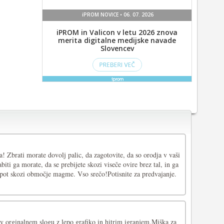
! Zbrati morate dovolj palic, da zagotovite, da so orodja v vaši
iti ga morate, da se prebijete skozi viseče ovire brez tal, in ga
e pot skozi območje magme. Vso srečo!Potisnite za predvajanje.
 orginalnem slogu z lepo grafiko in hitrim igranjem.Miška za