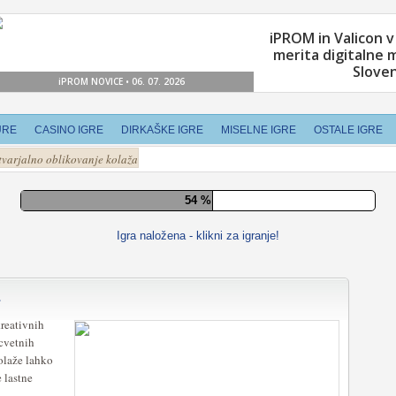
URE
CASINO IGRE
DIRKAŠKE IGRE
MISELNE IGRE
OSTALE IGRE
tvarjalno oblikovanje kolaža
60 %
Igra naložena - klikni za igranje!
a
kreativnih
 cvetnih
 kolaže lahko
e lastne