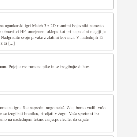
bna ugankarski igri Match 3 z 2D risanimi bojevniki namesto
ob obnovitvi HP, omejenem oklepu kot pri napadalni magiji je
 Nadgradite svoje prvake z zlatimi kovanci. V naslednjih 15
z ra [...]
man. Pojejte vse rumene pike in se izogibajte duhov.
gometna igra. Ste napredni nogometaš. Zdaj bomo vadili vašo
e se izogibati branilcu, streljati v žogo. Vaša spretnost bo
gamo na naslednjem tekmovanju.povlecite, da ciljate