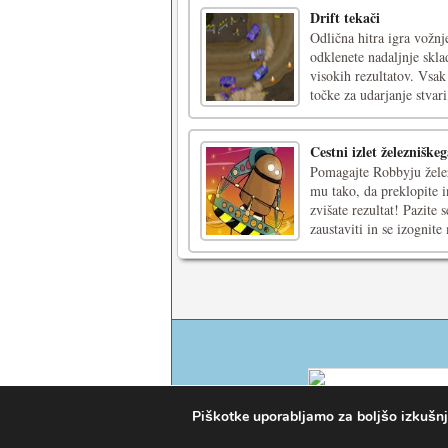
Drift tekači
Odlična hitra igra vožnj
odklenete nadaljnje sklad
visokih rezultatov. Vsak
točke za udarjanje stvari,
Cestni izlet železniške
Pomagajte Robbyju želez
mu tako, da preklopite i
zvišate rezultat! Pazite
zaustaviti in se izognite 
Piškotke uporabljamo za boljšo izkušnjo 