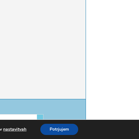
 v
nastavitvah
Potrjujem