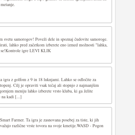
 metanje.
em svetu samorogov! Poveži dele in spoznaj čudovite samoroge.
cirati, lahko pred začetkom izberete eno izmed možnosti "lahka,
aj se!Kontrole igre LEVI KLIK
a igra z golfom z 9 in 18 luknjami. Lahko se odločite za
stopenj. Cilj je opraviti vsak tečaj ali stopnjo z najmanjšim
ornjem meniju lahko izberete vrsto kluba, ki ga želite
 na kadi [...]
Smart Farmer. Ta igra je zasnovana posebej za tiste, ki jih
revažajo različne vrste tovora na svoje kmetije.WASD - Pogon