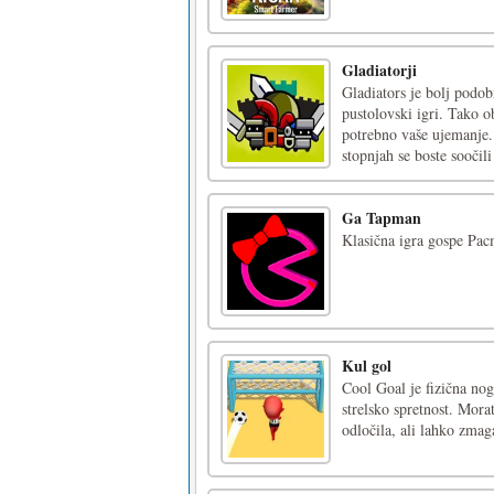
Gladiatorji
Gladiators je bolj podo
pustolovski igri. Tako 
potrebno vaše ujemanje.
stopnjah se boste soočili 
Ga Tapman
Klasična igra gospe Pac
Kul gol
Cool Goal je fizična no
strelsko spretnost. Morat
odločila, ali lahko zma