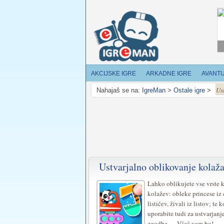
AKCIJSKE IGRE
ARKADNE IGRE
AVANT
Us
Nahajaš se na:
IgreMan
>
Ostale igre
>
Ustvarjalno oblikovanje kolaž
Lahko oblikujete vse vrste 
kolažev: obleke princese iz
lističev, živali iz listov; te
uporabite tudi za ustvarjanj
zgodbe … Všeč vam bo!