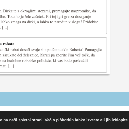
e. Dirkajte z okroglimi stezami, premagajte nasprotnike, da
be. Toda to je šele začetek. Pri tej igri gre za doseganje
 lahko zmaga na dirki, a lahko to naredite v slogu? Pridobite
 [...]
ga robota
niški robot doseči svoje simpatično dekle Roberta! Pomagajte
n zasukate del železnice, hkrati pa zberite čim več točk, da
 se na hudobne robotske policiste, ki vas bodo poskušali
mati [...]
na naši spletni strani. Več o piškotkih lahko izveste ali jih izklopite