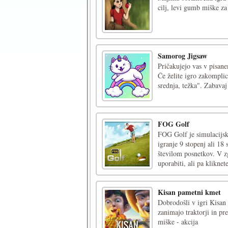
cilj, levi gumb miške za
Samorog Jigsaw
Pričakujejo vas v pisan
Če želite igro zakompli
srednja, težka". Zabav
FOG Golf
FOG Golf je simulacijsk
igranje 9 stopenj ali 18 
številom posnetkov. V zg
uporabiti, ali pa kliknete
Kisan pametni kmet
Dobrodošli v igri Kisan 
zanimajo traktorji in p
miške - akcija