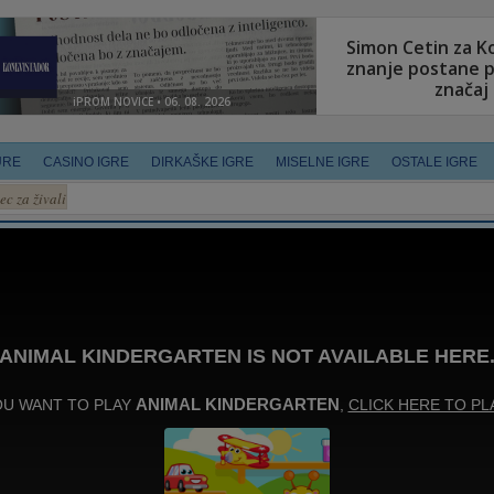
URE
CASINO IGRE
DIRKAŠKE IGRE
MISELNE IGRE
OSTALE IGRE
ec za živali