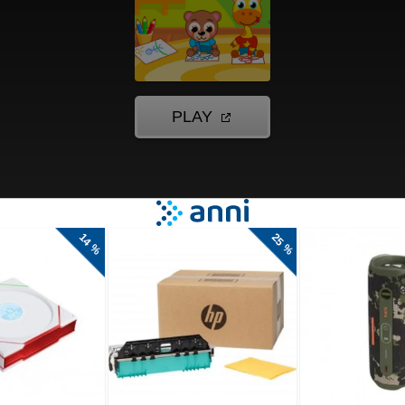
otroke in
tevam, da ne
ati z njimi, se