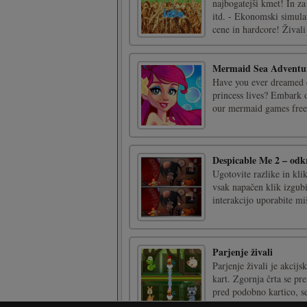
najbogatejši kmet! In za
itd. - Ekonomski simulat
cene in hardcore! Živali 
Mermaid Sea Adventu
Have you ever dreamed o
princess lives? Embark 
our mermaid games free 
Despicable Me 2 – odkr
Ugotovite razlike in kli
vsak napačen klik izgubi
interakcijo uporabite mi
Parjenje živali
Parjenje živali je akcijs
kart. Zgornja črta se pr
pred podobno kartico, s
času narediti pot [...]