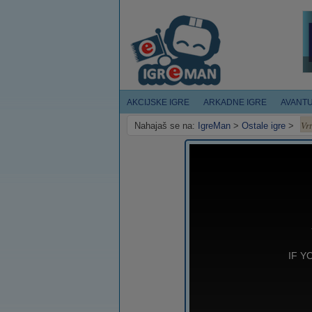
AKCIJSKE IGRE
ARKADNE IGRE
AVANT
Vrt
Nahajaš se na:
IgreMan
>
Ostale igre
>