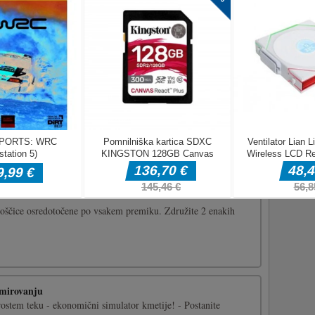
anca
nca pred strelskim ognjem tako, da se premikate levo in desno.
ahko dosežete rezultat in poskusite dobiti več točk.
vo in desno na zaslonu ali levo in desno tipko na tipkovnici ali
ipk [...]
ečjih izzivalnih iger leta 2021 in čim hitreje zgradite svoje
loščice osredotočene po vsakem premiku. Združite 2 enakih
 mirovanju
rostem teku - ekonomični simulator kmetije! - Postanite