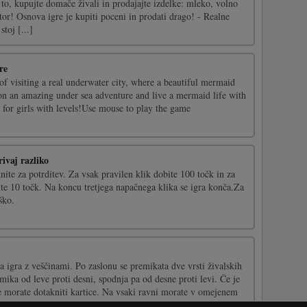
 to, kupujte domače živali in prodajajte izdelke: mleko, volno
or! Osnova igre je kupiti poceni in prodati drago! - Realne
stoj [...]
re
f visiting a real underwater city, where a beautiful mermaid
on an amazing under sea adventure and live a mermaid life with
for girls with levels!Use mouse to play the game
ivaj razliko
knite za potrditev. Za vsak pravilen klik dobite 100 točk in za
te 10 točk. Na koncu tretjega napačnega klika se igra konča.Za
ško.
ka igra z veščinami. Po zaslonu se premikata dve vrsti živalskih
emika od leve proti desni, spodnja pa od desne proti levi. Če je
e morate dotakniti kartice. Na vsaki ravni morate v omejenem