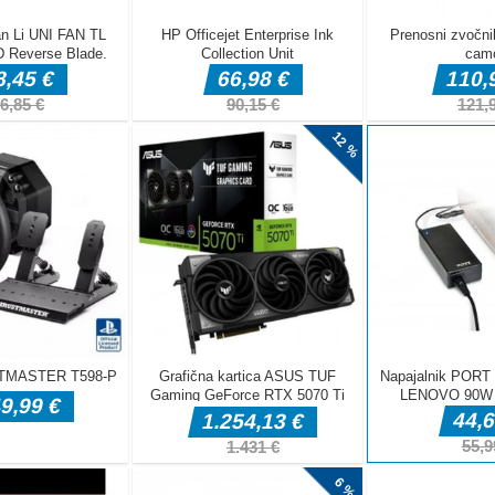
d. Izkazalo se
ponuja igrala
ko
 takšne igre za
tev stripa, v katerem bo igralec pomagal Nilmergu, bitju, ki
leno, da bi ga dobil sam. Nilmerg načrtuje, da bi ukradel sadje
ralec nadzoruje kontracepcijo, opremljeno z izstrelkom in dvema