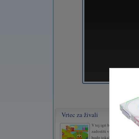
Vrtec za živali
V tej igri bo treba paziti na 
zadostiti vsem njihovim zah
bodo jokali: nahraniti, se igr