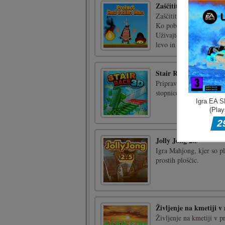
Zaščitite rdečega indij
Zaščitite rdečega indija
Ko pobegnete iz ognja, l
Uživajte!Dotaknite se le
levo in desno ramensko t
Stair Race 3D
Pripravite se na eno najv
stopnice!
Jolly Jong 2.5
Igra Mahjong, kjer so p
prostih ploščic.
Življenje na kmetiji v
Življenje na kmetiji v p