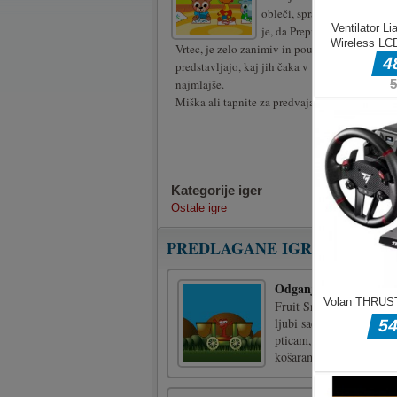
obleči, spraviti v posteljo it
je, da Prepir z otroki, ki ga 
Vrtec, je zelo zanimiv in poučen. Otroci si lah
predstavljajo, kaj jih čaka v vrtcu, in se igrajo
najmlajše.
Miška ali tapnite za predvajanje.
Kategorije iger
Ostale igre
PREDLAGANE IGRE
Odganjalec sadja
Fruit Snatcher ima uredi
ljubi sadje, a je preveč 
pticam, ki jih nosijo.Ig
košarama za zbiran [...]