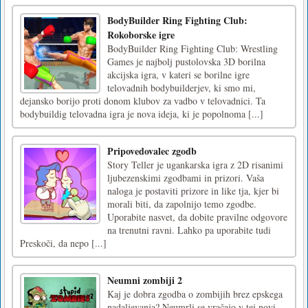
BodyBuilder Ring Fighting Club:
Rokoborske igre
BodyBuilder Ring Fighting Club: Wrestling
Games je najbolj pustolovska 3D borilna
akcijska igra, v kateri se borilne igre
telovadnih bodybuilderjev, ki smo mi,
dejansko borijo proti donom klubov za vadbo v telovadnici. Ta
bodybuildig telovadna igra je nova ideja, ki je popolnoma [...]
Pripovedovalec zgodb
Story Teller je ugankarska igra z 2D risanimi
ljubezenskimi zgodbami in prizori. Vaša
naloga je postaviti prizore in like tja, kjer bi
morali biti, da zapolnijo temo zgodbe.
Uporabite nasvet, da dobite pravilne odgovore
na trenutni ravni. Lahko pa uporabite tudi
Preskoči, da nepo [...]
Neumni zombiji 2
Kaj je dobra zgodba o zombijih brez epskega
nadaljevanja? Neumrli se vračajo v tej novi,