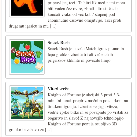
pripravljen, teci! Ta hitri lik med nami mora
biti voden čez ovire, zbrati hitrost, čas in
končati vsako od več kot 7 stopenj pod
enominutno časovno omejitvijo. Teci proti
drugemu igralcu in mu [...]
Snack Rush
Snack Rush je puzzle Match igra s pisano in
lepo grafiko, zberite tri ali več enakih
prigrizkov.kliknite in povežite linijo
Vitezi sreče
Knights of Fortune je akcijski 3 proti 3 3-
minutni junak prepir z močnim poudarkom na
timskem igranju. Izberite svojega viteza,
vodite epske bitke in se povzpnite po vrstah za
bogastvo in slavo! Z najnovejšo tehnologijo
Knights of Fortune ponuja osupljivo 3D
grafiko in zabavo za [...]