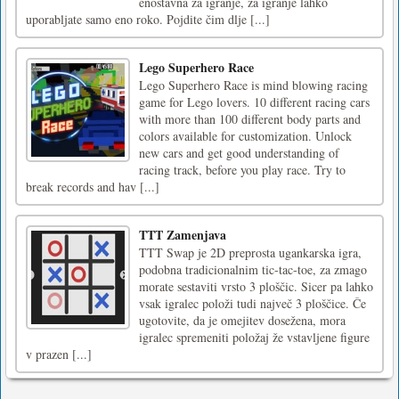
enostavna za igranje, za igranje lahko
uporabljate samo eno roko. Pojdite čim dlje [...]
Lego Superhero Race
Lego Superhero Race is mind blowing racing
game for Lego lovers. 10 different racing cars
with more than 100 different body parts and
colors available for customization. Unlock
new cars and get good understanding of
racing track, before you play race. Try to
break records and hav [...]
TTT Zamenjava
TTT Swap je 2D preprosta ugankarska igra,
podobna tradicionalnim tic-tac-toe, za zmago
morate sestaviti vrsto 3 ploščic. Sicer pa lahko
vsak igralec položi tudi največ 3 ploščice. Če
ugotovite, da je omejitev dosežena, mora
igralec spremeniti položaj že vstavljene figure
v prazen [...]