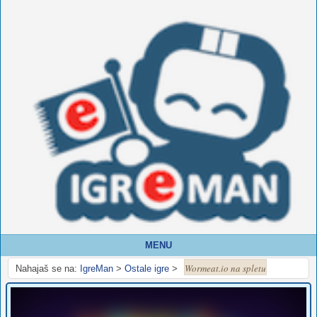
MENU
Wormeat.io na spletu
Nahajaš se na:
IgreMan
>
Ostale igre
>