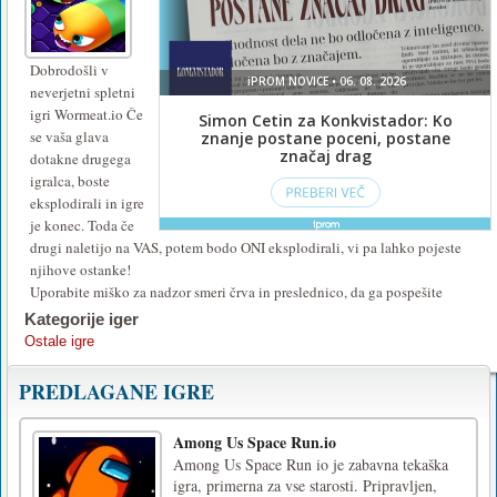
Dobrodošli v
neverjetni spletni
igri Wormeat.io Če
se vaša glava
dotakne drugega
igralca, boste
eksplodirali in igre
je konec. Toda če
drugi naletijo na VAS, potem bodo ONI eksplodirali, vi pa lahko pojeste
njihove ostanke!
Uporabite miško za nadzor smeri črva in preslednico, da ga pospešite
Kategorije iger
Ostale igre
PREDLAGANE IGRE
Among Us Space Run.io
Among Us Space Run io je zabavna tekaška
igra, primerna za vse starosti. Pripravljen,