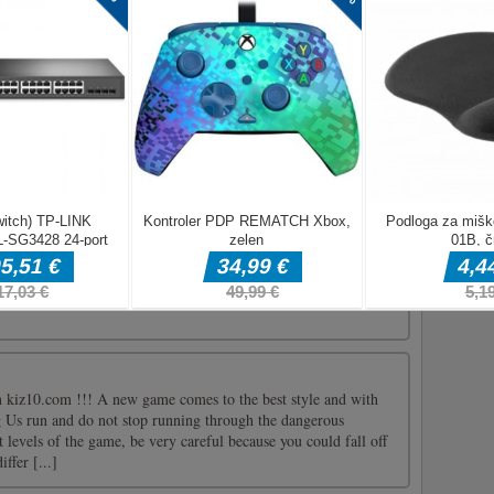
tku iger avtomobilskih dirk z najnovejšimi in novimi
h avtomobilov najvišje hitrosti so osupljiva ideja v svetu iger
 se boste pomerili s svojimi tekmeci v igrah dirkalnih
e in povleci [...]
brska z miško. Izogibajte se zadetkom drugih ovir, na katerih
. Igro dokončajte v danem roku, ne pozabite, da imate samo 3
vanje! Za interakcijo uporabite miško.uporabite miško
 kiz10.com !!! A new game comes to the best style and with
 Us run and do not stop running through the dangerous
t levels of the game, be very careful because you could fall off
iffer [...]