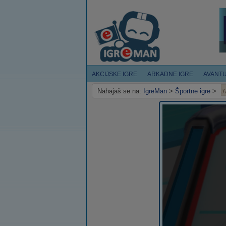
AKCIJSKE IGRE
ARKADNE IGRE
AVANT
3
Nahajaš se na:
IgreMan
>
Športne igre
>