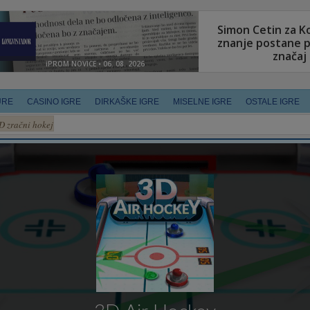
URE
CASINO IGRE
DIRKAŠKE IGRE
MISELNE IGRE
OSTALE IGRE
D zračni hokej