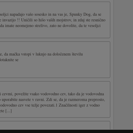
oljci napadajo vašo sosesko in na vas je, Spunky Dog, da se
te invazijo !! Uničili so hišo vaših mojstrov, in zdaj ste resnično
 da imate neomejeno strelivo, zato ne dovolite, da te vesoljci
ite, da mačka vstopi v luknjo na določenem številu
otaknite se
i cevmi, povežite vsako vodovodno cev, tako da je vodovodna
 uporabite nasvete v ravni. Zdi se, da je razmeroma preprosto,
vodovodno cev vse težje povezati.1 Značilnosti iger z vodno
te [...]