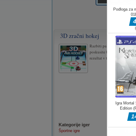
3D zračni hokej
Razbiti pakec v nasprotnikov
poskusite biti prvi, ki je dos
rezultat v tej zelo hitri 3D a
Kategorije iger
Športne igre