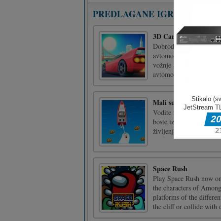
PREDLAGANE IGRE
3D Car Rush
Dobrodošli v novem doda
avtomobili. Igre dirkalni
vožnje avtomobilov, kjer
avtomobilov 2020.Kliknit
Mali surferski fant
Vodite malčka, da varno 
boste izgubili življenje
življenja. Zabavno poto
Space Rush
Play Space Rush now on
the characters of Among
platforms of the differen
the cliff or collide with d