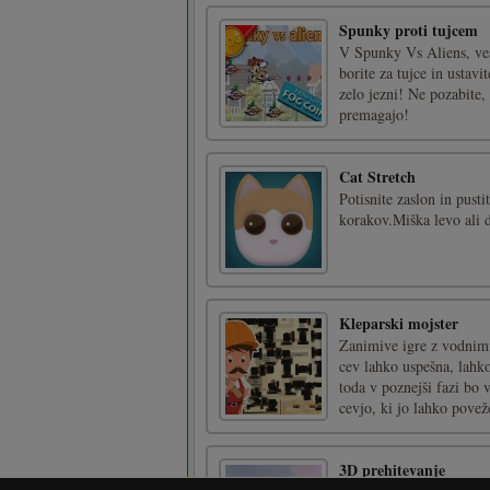
Spunky proti tujcem
V Spunky Vs Aliens, ves
borite za tujce in ustavi
zelo jezni! Ne pozabite,
premagajo!
Cat Stretch
Potisnite zaslon in pust
korakov.Miška levo ali d
Kleparski mojster
Zanimive igre z vodnim
cev lahko uspešna, lahko
toda v poznejši fazi bo 
cevjo, ki jo lahko poveže
3D prehitevanje