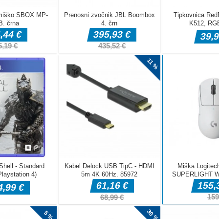
 cilj in
egel ciljni
rkadni igri!