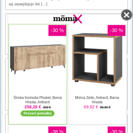
saj zmanjšujejo hit [...]
Giant Rush
Run, merge, and battle giants in Giant Rush –
the ultimate action-packed adventure!
3D dirke s štirikolesniki
V tej vznemirljivi dirkaški igri dirkajte
nasprotnike vse do ciljne črte na svojem
zaupljivem štirikolesniku! Pet zemljevidov, ki
jih je treba dokončati, vsak od njih je večji
kot drugi! Ali se lahko najprej postavite na
vse njih in se izkažete za vreden pokala?
Vendar bodite pre [...]
Retro avtomobili sestavljanka
To je sestavljanka z retro avtomobili. Izberite
sliko s svojim najljubšim retro avtomobilom