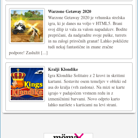
Warzone Getaway 2020
Warzone Getaway 2020 je vrhunska strelska
igra, ki je danes na voljo v HTML5. Brani
svoj džip iz vala za valom napadalcev. Bodite
prepričani, da nadgradite svoje puške, turrets
in na zalogi priročnih granat! Lahko pokličete
tudi nekaj fantastične in znane zračne
podpore! Zaslužit [...]
Kralji Klondike
Igra Klondike Solitaire z 2 krovi in skritimi
kartami. Sestavite osem temeljev v obleki od
asa do kralja (vrh zaslona). Na mizi se karte
igrajo v padajočem vrstnem redu in z
izmeničnimi barvami. Novo odprto karto
lahko narišete s karticami na levi strani.