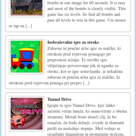
bombs in one image for 60 seconds. It is easy
and most of the bombs is clearly visible. This
game has six levels. So find all bombs and
pass all levels to win in this game. Use mouse
or tap on [...]
Izobraževalne igre za otroke
Zabavne in poučne učne igre za malčke, ki
otrokom pred rojstvom pomagajo pri
preprostem učenju. Te otroške igre
vključujejo povezovanje pik in uganke za
otroke, kot so igre sestavljanke. je nekakšna
zabavna in poučna učna igra za malčke, ki
otrokom pred rojstvom pomaga pri prepro [...]
Tunnel Drive
Igrajte to igro Tunnel Drive, kjer lahko
začutite vrtine tunela, ko manevrirate z obema
stranema. Morali boste doseči cilj, ki bo
označen, da bodo dolarji, zvezde in diamanti
prešli na naslednjo stopnjo. Med vožnjo se
izogibajte dinamitom in prometnim stožcem,