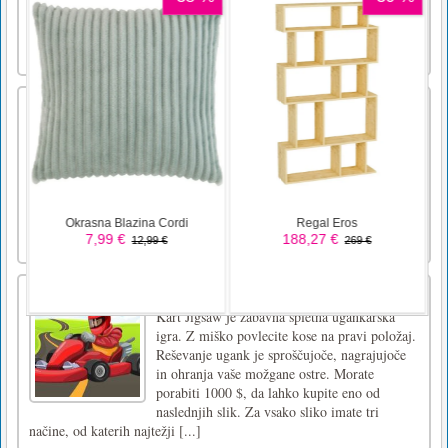
in povlecite premešane kose v pravi položaj,
da dobite sliko retro avtomobila.Z miško ali
tapnite zaslon, da povlečete koščke slike.
Twitchpack
Preživite napad meteorita v tej leteči igri v
starem slogu! Vodite svoj raketni paket in
nabirajte kovance in predmete na nebu,
medtem ko poskušate preprečiti, da bi
smrtonosne skale padle na vas! Zberite dovolj
kovancev, medtem ko se dvigate visoko na
nebu, da nadgradite svojo o [...]
Kart Jigsaw
Kart Jigsaw je zabavna spletna ugankarska
igra. Z miško povlecite kose na pravi položaj.
Reševanje ugank je sproščujoče, nagrajujoče
in ohranja vaše možgane ostre. Morate
porabiti 1000 $, da lahko kupite eno od
naslednjih slik. Za vsako sliko imate tri
načine, od katerih najtežji [...]