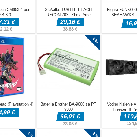
želite
ika v neskončni
oste dva lika
?
taknite se