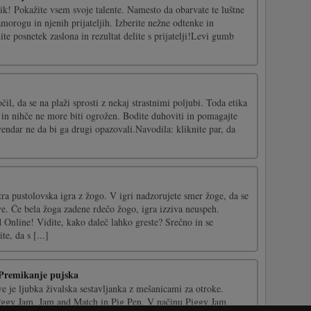
k! Pokažite vsem svoje talente. Namesto da obarvate te luštne
morogu in njenih prijateljih. Izberite nežne odtenke in
ite posnetek zaslona in rezultat delite s prijatelji!Levi gumb
čil, da se na plaži sprosti z nekaj strastnimi poljubi. Toda etika
ast in nihče ne more biti ogrožen. Bodite duhoviti in pomagajte
 vendar ne da bi ga drugi opazovali.Navodila: kliknite par, da
ra pustolovska igra z žogo. V igri nadzorujete smer žoge, da se
e. Če bela žoga zadene rdečo žogo, igra izziva neuspeh.
 Online! Vidite, kako daleč lahko greste? Srečno in se
te, da s [...]
 Premikanje pujska
 je ljubka živalska sestavljanka z mešanicami za otroke.
 Pggy Jam, Jam and Match in Pig Pen. V načinu Piggy Jam