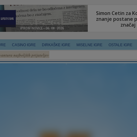
URE
CASINO IGRE
DIRKAŠKE IGRE
MISELNE IGRE
OSTALE IGRE
vantura najboljših prijateljev