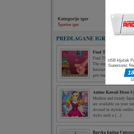
Kategorije iger
Športne igre
PREDLAGANE IGRE
Find The Candy Kids
Find The Candy Kids is 
The main goal of this gam
Interact with objects and
gets harde [...]
Anime Kawaii Dress U
Modern and trendy Japan
are available on your sm
dressed in stylish outfits
styles such a [...]
Barvka knjiga Unicorn