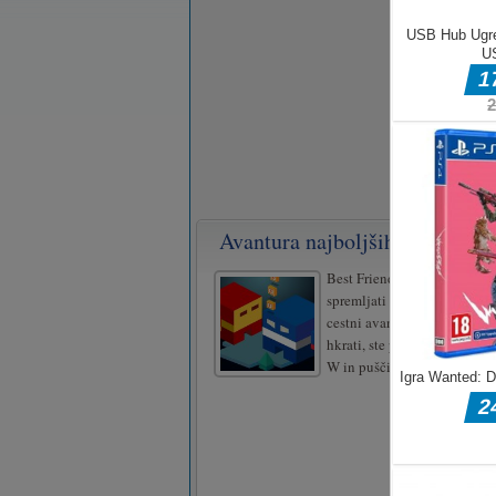
Avantura najboljših prijateljev
Best Friends Adventure, ali 
spremljati ta dva kubična l
cestni avanturi? Nadzirali b
hkrati, ste pripravljeni na to
W in puščica navzgor ali do