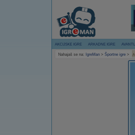
AKCIJSKE IGRE
ARKADNE IGRE
AVANT
A
Nahajaš se na:
IgreMan
>
Športne igre
>