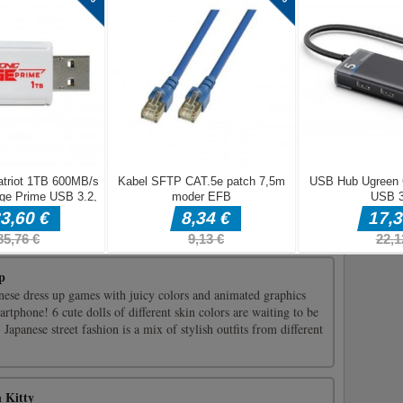
 Room
a fun searching and finding puzzle game for the youngest ones.
e is to find all 3 stars and the delicious candy in every level.
 little friendly characters to find out where the sweet treat is. It
p
ese dress up games with juicy colors and animated graphics
artphone! 6 cute dolls of different skin colors are waiting to be
. Japanese street fashion is a mix of stylish outfits from different
 Kitty