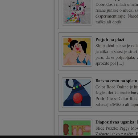
Dobrodošli mladi umetni
risane junake o mucki sa
eksperimentirajte. Nared
miške ali dotik
Poljub na plaži
Simpatični par se je odlo
je etika in strast je str
paru, da se poljubljata,
sprožite pol [...]
Barvna cesta na spletu
Color Road Online je hit
žogica dotika enake barv
Pridružite se Color Road
zabavajte!Miško ali tapni
Diapozitivna uganka:
Slide Puzzle: Piggy Move
Začnete lahko z načini