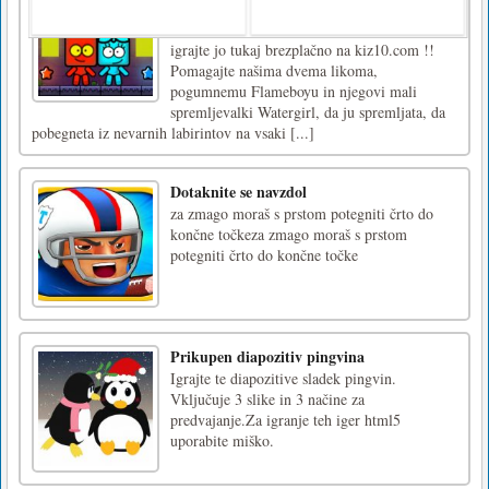
Zabavajte se s to novo ekskluzivno igro
Flameboy and Watergirl The Magic Temple,
igrajte jo tukaj brezplačno na kiz10.com !!
Pomagajte našima dvema likoma,
pogumnemu Flameboyu in njegovi mali
spremljevalki Watergirl, da ju spremljata, da
pobegneta iz nevarnih labirintov na vsaki [...]
Dotaknite se navzdol
za zmago moraš s prstom potegniti črto do
končne točkeza zmago moraš s prstom
potegniti črto do končne točke
Prikupen diapozitiv pingvina
Igrajte te diapozitive sladek pingvin.
Vključuje 3 slike in 3 načine za
predvajanje.Za igranje teh iger html5
uporabite miško.