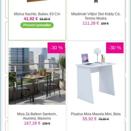
Načrtovalka porok Clara
Ura, to je moja poroka! Rob in Melisa se
nameravata poročiti. Melisa želi za poročne
aranžmaje rezervirati načrtovalca porok. Zato
se je odločila, da izbere "Claro". Clara je
popolna načrtovalka porok v mestu. Pridite,
pridružimo se ji, da ji pomagamo in
polepšamo Melis [...]
Warrior on Attack
Warrion on Atack is a very fun survival game.
Your goal is to defeat the endless wave of
enemies.Warrion on Atack is a very fun
survival game Your goal is to defeat the
endless wave of enemies
Flameboy in Watergirl Čarobni tempelj