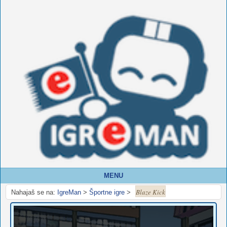
MENU
Blaze Kick
Nahajaš se na:
IgreMan
>
Športne igre
>