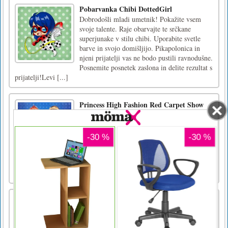
Pobarvanka Chibi DottedGirl
Dobrodošli mladi umetnik! Pokažite vsem
svoje talente. Raje obarvajte te srčkane
superjunake v stilu chibi. Uporabite svetle
barve in svojo domišljijo. Pikapolonica in
njeni prijatelji vas ne bodo pustili ravnodušne.
Posnemite posnetek zaslona in delite rezultat s
prijatelji!Levi [...]
Princess High Fashion Red Carpet Show
The princesses were invited to a High Fashion
Show. Although the princesses are very
fashionable people, they still worry that their
clothes are too ordinary. So, these girls met to
go to the High Fashion Clothes Shop to
choose clothes and accessories. Can you help
them choose go [...]
Mahjong za božič
Igra Mahjong Solitaire za božič. Odstranite
ploščice v parih.