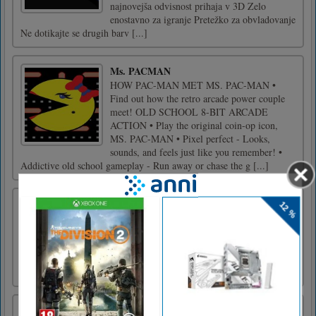
najnovejša odvisnost prihaja v 3D Zelo
enostavno za igranje Pretežko za obvladovanje
Ne dotikajte se drugih barv [...]
Ms. PACMAN
HOW PAC-MAN MET MS. PAC-MAN •
Find out how the retro arcade power couple
meet! OLD SCHOOL 8-BIT ARCADE
ACTION • Play the original coin-op icon,
MS. PAC-MAN • Pixel perfect - Looks,
sounds, and feels just like you remember! •
Addictive old school gameplay - Run away or chase the g [...]
Temne dežele
Tecite skozi sovražnike in nevarne pasti! Dark
Lands je akcijska igra bojni tekač. Spremljajte
svojega junaka na epskem potovanju poraza
zlih sil, ki so pokvarile deželo.
Catch And Shoot