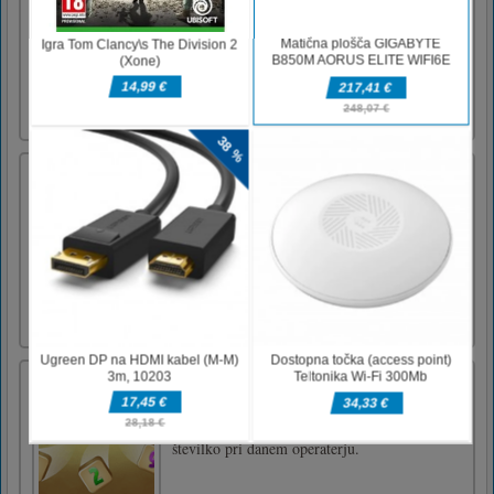
Try a different game of football! Protect your
ball, do not let the opponent catch, you can
run with the ball directly to the end, or can
cooperate with a teammate to pass to the end.
To circumvent obstacles and avoid
opponents.Tap to play
Kino Ice Queen Spogledovanje
Ice Queen Cinema Flirting je zanimiva
ohlapna igra, Elsa in Jack si bosta ogledala
film, Jack se bo pogovarjal z Elso, da bi ga
vzljubila, nato pa se bosta lahko poljubila. Ko
se poljubijo, zamenjajte nekaj lepih oblek
zanje. Lepo se imejte v Kino Ice Queen
Flirting!
Jolly Jong Math
Preizkusite svoje matematične sposobnosti.
Kliknite na 2 ploščice, ki dajo določeno
številko pri danem operaterju.