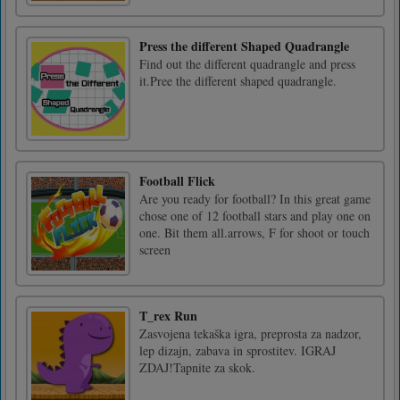
Press the different Shaped Quadrangle
Find out the different quadrangle and press
it.Pree the different shaped quadrangle.
Football Flick
Are you ready for football? In this great game
chose one of 12 football stars and play one on
one. Bit them all.arrows, F for shoot or touch
screen
T_rex Run
Zasvojena tekaška igra, preprosta za nadzor,
lep dizajn, zabava in sprostitev. IGRAJ
ZDAJ!Tapnite za skok.