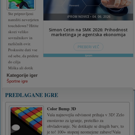
Ste pripravljeni
narediti neverjeten
touchdown? Hitite
skozi veliko
sovražnikov in
različnih ovir.
Poskusite dati vse
od sebe, da pridete
do cilja
Miška ali dotik
Kategorije iger
Športne igre
PREDLAGANE IGRE
Color Bump 3D
Vaša najnovejša odvisnost prihaja v 3D! Zelo
enostavno za igranje, pretežko za
obvladovanje. Ne dotikajte se drugih barv, to
je to! 100+ stopenj neomejene zabave!Vaša