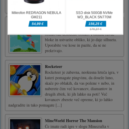
change the weapon anytime. Let us go to
battle!drag to draw weapons mo [...]
Otroški Tangram
Cilj te klasične sestavljanke Tangram je
oblikovati določeno obliko. Položite ravne
bloke in ustvarite obliko, ki jo daje silhueta.
Uporabite vse kose in pazite, da se ne
prekrivajo.
Rocketeer
Rocketeer je zabavna, neokusna leteča igra, v
kateri pomagate pingvinu, da doseže luno,
skače po oblakih, da vas požene v nebo, in
naberete čim več kovancev, diamantov in
drugih zbirk, ki jih lahko na poti! Več
kovancev zberete več opreme, ki jo lahko
nadgradite in tako pomagate [...]
MineWorld Horror The Mansion
Če imate radi igre v slogu Minecrafta v