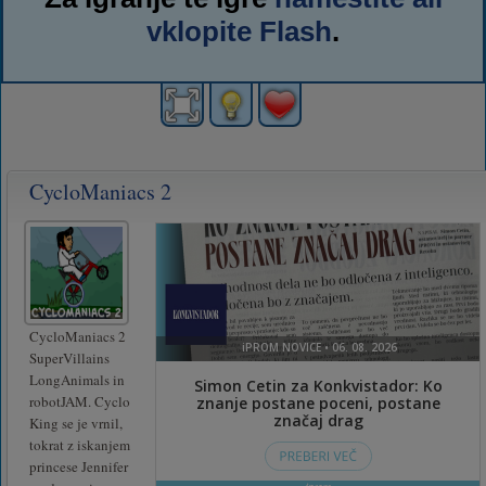
vklopite Flash
.
CycloManiacs 2
CycloManiacs 2
SuperVillains
LongAnimals in
robotJAM. Cyclo
King se je vrnil,
tokrat z iskanjem
princese Jennifer