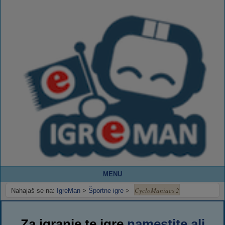
MENU
CycloManiacs 2
Nahajaš se na:
IgreMan
>
Športne igre
>
Za igranje te igre
namestite ali