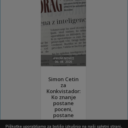
Piškotke uporabljamo za boljšo izkušnjo na naši spletni strani.