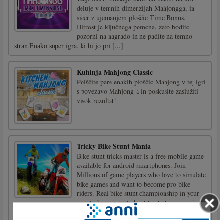
deluje v temnih dimenzijah Mahjongga, in
sicer z ujemanjem ploščic Time Bonus.
Hitrost je ključnega pomena, zato bodite
pozorni na nagrado in ne padite na temno
stran.Enako super igra, ki bi jo pri [...]
Kuhinja Mahjong Classic
Poiščite pare enakih ploščic Mahjong v tej igri
s povezavo Mahjong-a in poskusite zaslužiti
visok rezultat!
Tricky Bike Stunt Mania
Bike stunt tricks master is a free mobile game
available for android smartphones. Join
Millions of game players who love to simulate
bike games and want to become pro bike
riders. Real bike stunt championship in your
smart phone is just about to start; you are just
a single tap a [...]