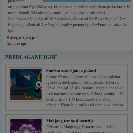
pred vsemi
originalnimi CycloManiaci, ki so postali nindži v tematskem parku ninja.39
novih skladb, 50 kolesarjev, mini iger in veliko skritih stvari.
X ali Space = JumpUp ali W = AccelerateDown ali S = BrakeRight ali D =
Nagib naprejLeft ali A = Nagib nazajP = premor igreR = Ponovno zaženite
igro.
Kategorije iger
Športne igre
PREDLAGANE IGRE
Smešna sestavljanka pošasti
Funny Monster Jigsaw je brezplačna spletna
igra iz sestavljanke in sestavljanke. Izberete
lahko eno od 12 slik in nato izberete enega od
treh načinov: enostaven s 25 kosi, srednji s 49
kosi in trdi s 100 kosi. Zabavajte se in
uživajte!Uporabite miško ali tapnite za zaslon
Mahjong temne dimenzije
Uživate v Mahjongg Dimensions, a želite
večji izziv? Obstaja samo en način, da ura