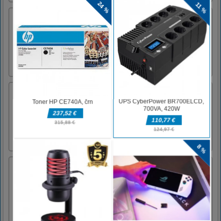
Tic Tac Toe Planets
Click or touch the empty spot to place a
planet. Line up three of your planets
vertically, horizontally or diagonally to
win.Use mouse or touch to play this game.
nemogoče proge avto podvig
nemoguće sledi car stunt je brezplačna spletna
igra in imate 4 avtomobile v 6 stopnjah.
Izberite enega od avtomobilov za raven. .
Uživajte in zabavajte se!Za upravljanje
avtomobila uporabite puščice na tipkovnici
Draw Weapons Rush
Draw Weapons Rush is an exciting arcade
game. If you want to arrive at the end, you
need to kill your enemies. You could draw
any shapes of weapon. There are two kinds of
weapons you could choose and you could