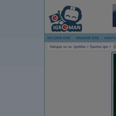
AKCIJSKE IGRE
ARKADNE IGRE
AVANT
G
Nahajaš se na:
IgreMan
>
Športne igre
>