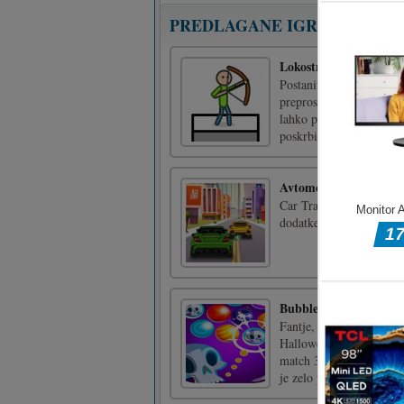
PREDLAGANE IGRE
Lokostrelstvo s palico
Postanite legendarni loko
preprosta: povleci in spus
lahko popolnoma uniči so
poskrbite, da bo vaš [...
Avtomobilski promet 
Car Traffic 2D je zabavn
dodatke, da dokončate s
Bubble Shooter: zabav
Fantje, ste pripravljeni
Halloween Party 2021.
match 3 Bubble burst. Po
je zelo preprosta in prim