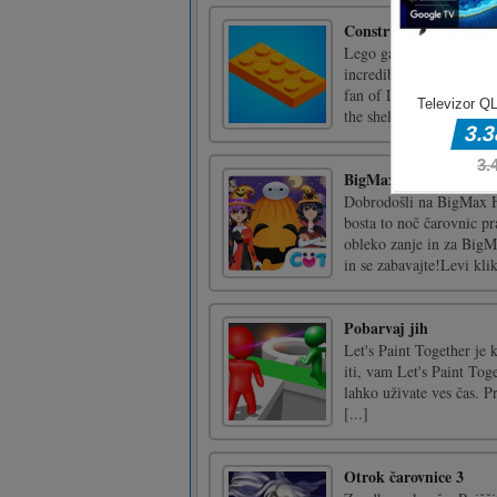
Construction Set
Lego games are popular a
incredible three-dimensio
fan of Lego, don't miss
the shelf. Your t [...]
BigMax veselo noč čar
Dobrodošli na BigMax H
bosta to noč čarovnic pr
obleko zanje in za BigM
in se zabavajte!Levi klik
Pobarvaj jih
Let's Paint Together je 
iti, vam Let's Paint Tog
lahko uživate ves čas. Pr
[...]
Otrok čarovnice 3