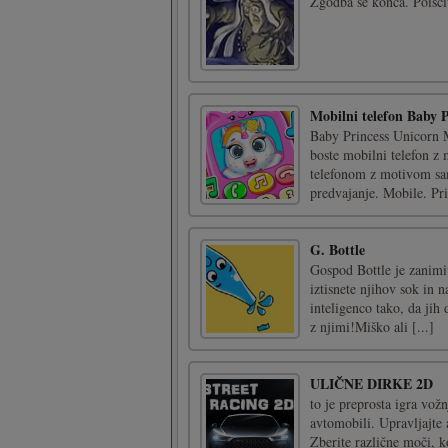
Zgodba se konča. Poiščit
Mobilni telefon Baby 
Baby Princess Unicorn M
boste mobilni telefon z
telefonom z motivom sam
predvajanje. Mobile. Priti
G. Bottle
Gospod Bottle je zanimiv
iztisnete njihov sok in 
inteligenco tako, da jih 
z njimi!Miško ali [...]
ULIČNE DIRKE 2D
to je preprosta igra vož
avtomobili. Upravljajte 
Zberite različne moči, ko