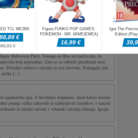
ll over the world. You can use all kinds of small parts to form
nal puzzles, such as cars, bicycles, houses, etc. If you are a big
 the Construction Set! There are many unopened Lego toys on
ovnic
appy Halloween Party. Tomago in Hiro sta načrtovala, da
aznovala bolj nepozabno. Zato so se odločili preizkusiti noro
ax. Priredijo zabavo z okraski za noč čarovnic. Pomagajte jim
 miške [...]
kul ugankarska igra. S številnimi stopnjami, skozi katere morate
ether ponuja veliko zabavnih in razburljivih trenutkov, v katerih
eizkusite in začnite uživati v vrhunski izkušnji slikanja. Igrajte