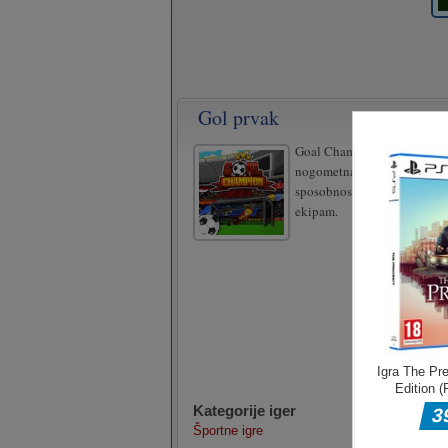
Gol prvak
Goal Champion je naša najn
nogometna tekma. Dokažite
sposobnosti v treh različnih
ekipam.
Kategorije iger
Športne igre