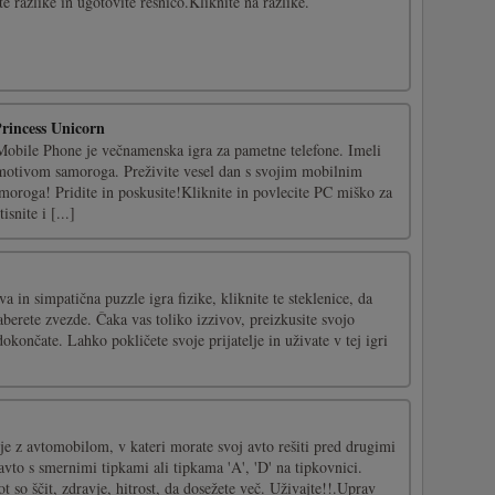
e razlike in ugotovite resnico.Kliknite na razlike.
Princess Unicorn
obile Phone je večnamenska igra za pametne telefone. Imeli
 motivom samoroga. Preživite vesel dan s svojim mobilnim
oroga! Pridite in poskusite!Kliknite in povlecite PC miško za
snite i [...]
a in simpatična puzzle igra fizike, kliknite te steklenice, da
naberete zvezde. Čaka vas toliko izzivov, preizkusite svojo
dokončate. Lahko pokličete svoje prijatelje in uživate v tej igri
nje z avtomobilom, v kateri morate svoj avto rešiti pred drugimi
avto s smernimi tipkami ali tipkama 'A', 'D' na tipkovnici.
t so ščit, zdravje, hitrost, da dosežete več. Uživajte!!.Uprav