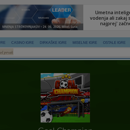
URE
CASINO IGRE
DIRKAŠKE IGRE
MISELNE IGRE
OSTALE IGRE
ol prvak