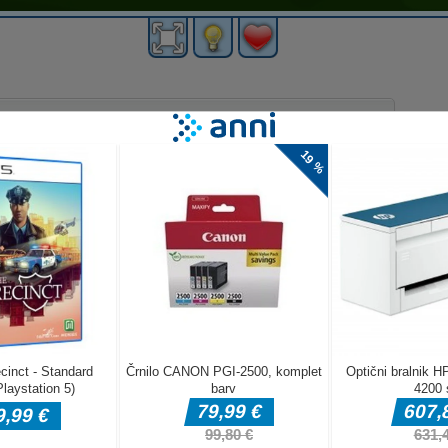
ovejša
 svoje
 ligah proti 24