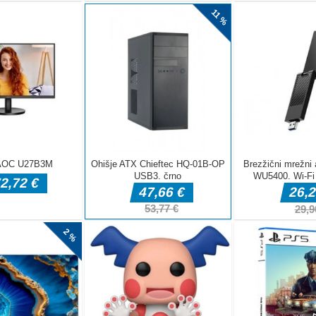
strelec in uničite zlobne sovražne lokostrelce. Igra je
ti, ciljaj in streljaj puščice na sovražnike. Jasen strel v glavo
vražnika. Bodite previdni, vaši sovražniki trenirajo vsak dan,
]
2D
a igra vožnje, kjer dirkate skozi promet. Zbirajte denar in
vojo progo.puščične tipke za nadzor avtomobila
a za noč čarovnic
 na zabavo? Čas je za praznovanje z igro Bubble Shooter -
 Bubble Shooter – Halloween Party 2021 je BREZPLAČNA igra
dajte se na iskanje in se izzovite, da premagate vse ravni. Igra
erna [...]