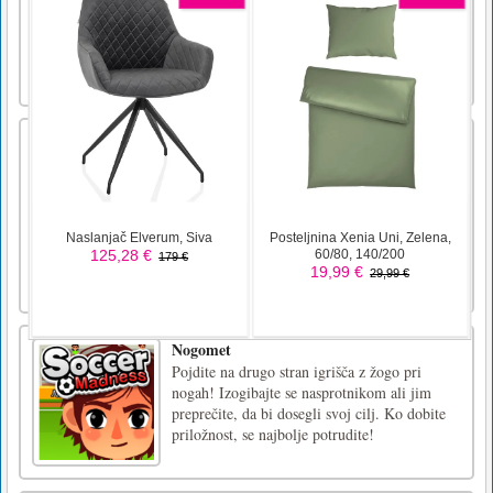
tridimenzionalno likovno animacijo. Vsak
napačen blok lahko zasukate v trenutno smer.
Veseli me, da boste uživali v Cube Shapeup-
u!Tapnite
Račke Io
Ducklings Io je nekakšna zanimiva igra za
simulacijo plavanja rackov, v kateri lahko
igralci nadzorujejo raco, da plava v jezeru, da
nabere majhne rumene račke v svoje gnezdo.
Bolj pozorni bi morali biti na čolne in druge
igralce. Upam, da se boste lahko zabavali v
Ducklings Io i [...]
Nogomet
Pojdite na drugo stran igrišča z žogo pri
nogah! Izogibajte se nasprotnikom ali jim
preprečite, da bi dosegli svoj cilj. Ko dobite
priložnost, se najbolje potrudite!