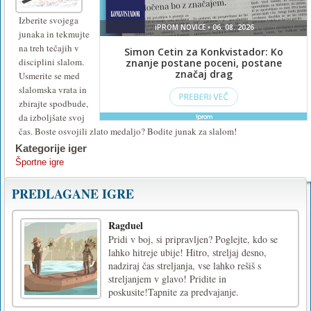
Izberite svojega
junaka in tekmujte
na treh tečajih v
disciplini slalom.
Usmerite se med
slalomska vrata in
zbirajte spodbude,
da izboljšate svoj
čas. Boste osvojili zlato medaljo? Bodite junak za slalom!
Kategorije iger
Športne igre
PREDLAGANE IGRE
Ragduel
Pridi v boj, si pripravljen? Poglejte, kdo se
lahko hitreje ubije! Hitro, streljaj desno,
nadziraj čas streljanja, vse lahko rešiš s
streljanjem v glavo! Pridite in
poskusite!Tapnite za predvajanje.