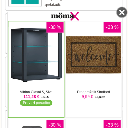
spotakniti.
Cannon Strike
Napolnite vsa vedra z žogicami, da dokončate
raven. S prstom premikajte različne predmete,
da spremenite smer žogic, ki jih streljate.
Ciljajte pametno!Namizna miška za streljanje
Telefon Dotaknite se za streljanje
Prvenstvo v avtomobilskih dirkah
Car Racing Championship je simulacijska igra
vožnje avtomobila. Omogoča vam, da začnete
igro v načinih igre Contest, Levels, Street in
Escape. Lahko voziš avto in dokončaš ciljno
črto čim hitreje. Veseli me, da boste osvojili
boljša mesta in zaslužili dovolj kovancev, nato
pa lah [...]
Kocka oblika!
Cube Shapeup igra tako arkado za sprostitev
kot ujemajočo se puzzle igro s