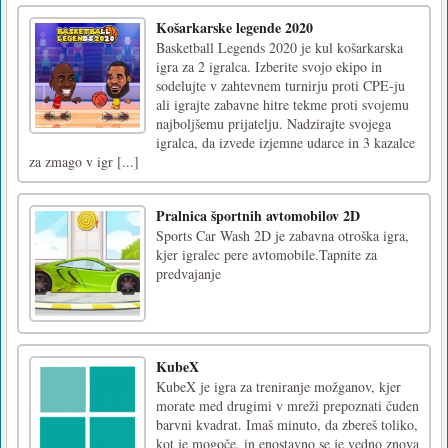
Košarkarske legende 2020
Basketball Legends 2020 je kul košarkarska
igra za 2 igralca. Izberite svojo ekipo in
sodelujte v zahtevnem turnirju proti CPE-ju
ali igrajte zabavne hitre tekme proti svojemu
najboljšemu prijatelju. Nadzirajte svojega
igralca, da izvede izjemne udarce in 3 kazalce
za zmago v igr [...]
Pralnica športnih avtomobilov 2D
Sports Car Wash 2D je zabavna otroška igra,
kjer igralec pere avtomobile.Tapnite za
predvajanje
KubeX
KubeX je igra za treniranje možganov, kjer
morate med drugimi v mreži prepoznati čuden
barvni kvadrat. Imaš minuto, da zbereš toliko,
kot je mogoče, in enostavno se je vedno znova