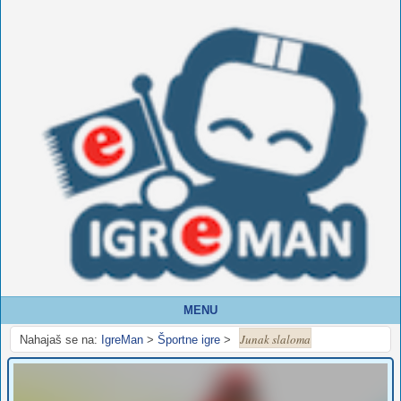
MENU
Junak slaloma
Nahajaš se na:
IgreMan
>
Športne igre
>