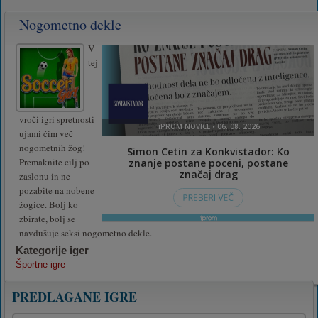
Nogometno dekle
V
tej
vroči igri spretnosti
ujami čim več
nogometnih žog!
Premaknite cilj po
zaslonu in ne
pozabite na nobene
žogice. Bolj ko
zbirate, bolj se
navdušuje seksi nogometno dekle.
Kategorije iger
Športne igre
PREDLAGANE IGRE