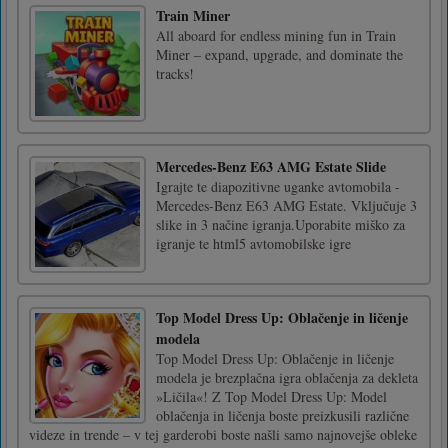
Train Miner
All aboard for endless mining fun in Train
Miner – expand, upgrade, and dominate the
tracks!
Mercedes-Benz E63 AMG Estate Slide
Igrajte te diapozitivne uganke avtomobila -
Mercedes-Benz E63 AMG Estate. Vključuje 3
slike in 3 načine igranja.Uporabite miško za
igranje te html5 avtomobilske igre
Top Model Dress Up: Oblačenje in ličenje
modela
Top Model Dress Up: Oblačenje in ličenje
modela je brezplačna igra oblačenja za dekleta
»Ličila«! Z Top Model Dress Up: Model
oblačenja in ličenja boste preizkusili različne
videze in trende – v tej garderobi boste našli samo najnovejše obleke