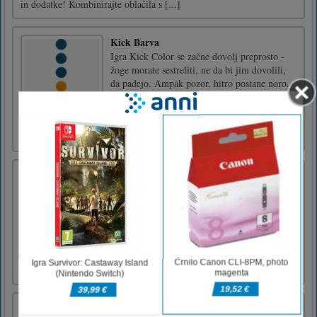
in dodatke! Kombinirajte oblačila s [...]
Kick Barva
Igra Kick Color se začne dovolj preprosto -
žoge morate sestreliti, ne da bi jim dovolili,
da padejo. Ampak pozor, hitro postane noro.
Igrali boste znova in znova. Z večanjem
hitrosti se povečuje tudi norost! Zabavaj se.Za
igranje igre uporabite miško ali tapnite po
zaslonu
Zumba Mania
Get better at marble shooting and try to
complete all the levels with three stars in each
level. This marble game is easy to play and
addicting at the same time.Tap to shoot.
Match 3 or more same-colored marbles to
eliminate them. Destroy all marbles in the
chain before it hits t [...]
Pike II