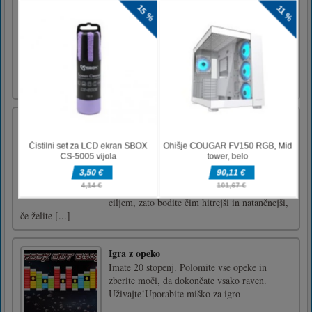
V tej klasični sestavljanki lahko igrate 1 ali 2
igralca, iz črt, risanih od ene do druge, morate
ustvariti polja. Gre za preprost koncept; zelo
težko obvladati V načinu 1 igralca igrate proti
CPU-ju. V 2 igralcu pojdite na glavo s
prijateljem ali tekmecem in dosežite čim več
pol [...]
Noro Freekick
Izberite svojo najljubšo nogometno ekipo in
se pripravite na nekaj prostih strelov! Čas je
ključnega pomena: ustavite palice v pravem
trenutku, da dosežete gol. Bonusni množitelj
se sčasoma zmanjšuje in povečuje z vsakim
ciljem, zato bodite čim hitrejši in natančnejši,
če želite [...]
Igra z opeko
Imate 20 stopenj. Polomite vse opeke in
zberite moči, da dokončate vsako raven.
Uživajte!Uporabite miško za igro