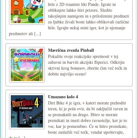
hiše z 2D risanimi liki Pande. Igrate in
oblikujete lahko štiri prizore. Sledite
takojšnjim namigom in s priloženimi predmeti
za ljubke živali boste lahko oblikovali različne
hiše. Igrajte nekaj mini iger, kot je ujemanje
predmetov ali [...]
Mavrična zvezda Pinball
Pokažite svoje reakcijske spretnosti v tej
zabavni in barviti akcijski fliperici. Odkrijte
skrivni krog bonusov, zberite čim več točk in
dobite najvišjo oceno!
Umazano kolo 4
Dirt Bike 4 je igra, v kateri morate prehoditi
teren, ki je poln ovir, da bi zaključili raven in
se premaknili na drugo. Hitro se morate
premikati in imeti dobro ravnotežje, ker je to
vse, kar je pomembno. Če se hitro premikate,
boste zaslužili več točk, vendar upoštevajte,
da te [...]