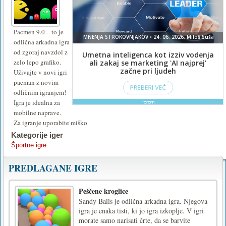
Pacmen 9.0 – to je
odlična arkadna igra
od zgoraj navzdol z
zelo lepo grafiko.
Uživajte v novi igri
pacman z novim
odličnim igranjem!
Igra je idealna za
mobilne naprave.
Za igranje uporabite miško
Kategorije iger
Športne igre
PREDLAGANE IGRE
Peščene kroglice
Sandy Balls je odlična arkadna igra. Njegova
igra je enaka tisti, ki jo igra izkoplje. V igri
morate samo narisati črte, da se barvite