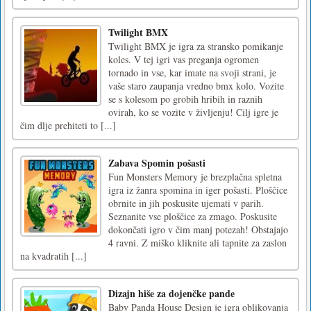
Twilight BMX
Twilight BMX je igra za stransko pomikanje
koles. V tej igri vas preganja ogromen
tornado in vse, kar imate na svoji strani, je
vaše staro zaupanja vredno bmx kolo. Vozite
se s kolesom po grobih hribih in raznih
ovirah, ko se vozite v življenju! Cilj igre je
čim dlje prehiteti to [...]
Zabava Spomin pošasti
Fun Monsters Memory je brezplačna spletna
igra iz žanra spomina in iger pošasti. Ploščice
obrnite in jih poskusite ujemati v parih.
Seznanite vse ploščice za zmago. Poskusite
dokončati igro v čim manj potezah! Obstajajo
4 ravni. Z miško kliknite ali tapnite za zaslon
na kvadratih [...]
Dizajn hiše za dojenčke pande
Baby Panda House Design je igra oblikovanja