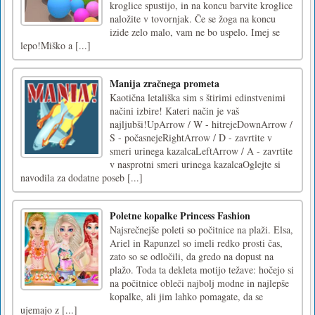
kroglice spustijo, in na koncu barvite kroglice
naložite v tovornjak. Če se žoga na koncu
izide zelo malo, vam ne bo uspelo. Imej se
lepo!Miško a [...]
Manija zračnega prometa
Kaotična letališka sim s štirimi edinstvenimi
načini izbire! Kateri način je vaš
najljubši!UpArrow / W - hitrejeDownArrow /
S - počasnejeRightArrow / D - zavrtite v
smeri urinega kazalcaLeftArrow / A - zavrtite
v nasprotni smeri urinega kazalcaOglejte si
navodila za dodatne poseb [...]
Poletne kopalke Princess Fashion
Najsrečnejše poleti so počitnice na plaži. Elsa,
Ariel in Rapunzel so imeli redko prosti čas,
zato so se odločili, da gredo na dopust na
plažo. Toda ta dekleta motijo težave: hočejo si
na počitnice obleči najbolj modne in najlepše
kopalke, ali jim lahko pomagate, da se
ujemajo z [...]