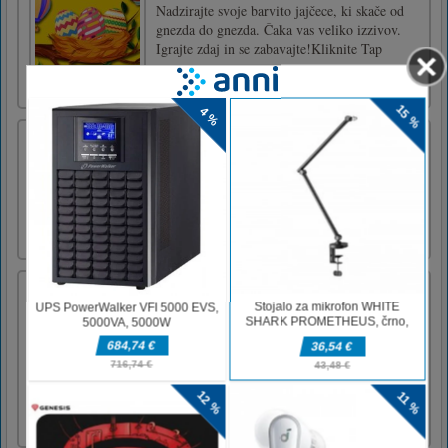
Nadzirajte svoje barvito jajčece, ki skače od
gnezda do gnezda. Čaka vas veliko izzivov.
Igrajte zdaj in se zabavajte!Kliknite Tap
Jump Box Ninja
When a box decides to become a ninja...Tap
to jump up as long as you can Avoid spikes
Pravljični vrt uganka
Potopite se v neverjetni svet fantazij, ki ga
lahko odkrijete delno! Ta nova sestavljanka
vas bo izzvala na tako zabavne načine.
Obstajajo tri stopnje zahtevnosti in tri krone,
ki jih lahko dobite za svoj nastop. Odkrijte
skriti svet vil in čarobnih dreves in dokončajte
vse ugank [...]