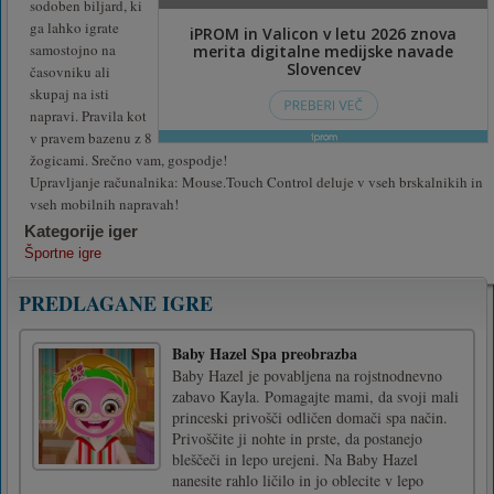
sodoben biljard, ki
ga lahko igrate
samostojno na
časovniku ali
skupaj na isti
napravi. Pravila kot
v pravem bazenu z 8
žogicami. Srečno vam, gospodje!
Upravljanje računalnika: Mouse.Touch Control deluje v vseh brskalnikih in
vseh mobilnih napravah!
Kategorije iger
Športne igre
PREDLAGANE IGRE
Baby Hazel Spa preobrazba
Baby Hazel je povabljena na rojstnodnevno
zabavo Kayla. Pomagajte mami, da svoji mali
princeski privošči odličen domači spa način.
Privoščite ji nohte in prste, da postanejo
bleščeči in lepo urejeni. Na Baby Hazel
nanesite rahlo ličilo in jo oblecite v lepo