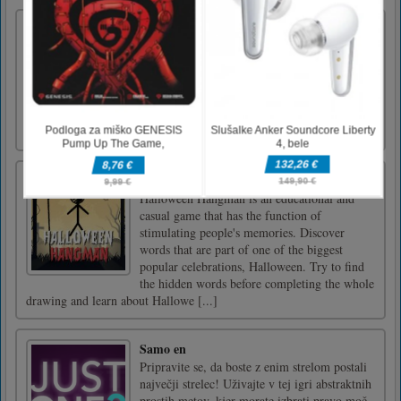
vdori
Podivjajte se skozi 5 stopenj zasneženih gora,
industrijskih kompleksov in premikajočih se
vlakov, ko se skozi valove vojakov,
helikopterjev in robotov borite na svoji
poti.WASD ali puščice za premikanje, miška
za cilj in streljanje, 1234 - preklop orožja
Halloween Hangman
Halloween Hangman is an educational and
casual game that has the function of
stimulating people's memories. Discover
words that are part of one of the biggest
popular celebrations, Halloween. Try to find
the hidden words before completing the whole
drawing and learn about Hallowe [...]
Samo en
Pripravite se, da boste z enim strelom postali
največji strelec! Uživajte v tej igri abstraktnih
prostih metov, kjer morate izbrati pravo moč