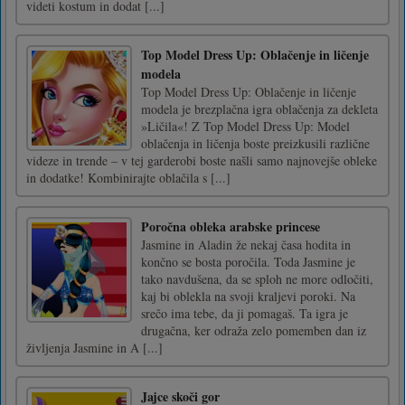
videti kostum in dodat [...]
Top Model Dress Up: Oblačenje in ličenje
modela
Top Model Dress Up: Oblačenje in ličenje
modela je brezplačna igra oblačenja za dekleta
»Ličila«! Z Top Model Dress Up: Model
oblačenja in ličenja boste preizkusili različne
videze in trende – v tej garderobi boste našli samo najnovejše obleke
in dodatke! Kombinirajte oblačila s [...]
Poročna obleka arabske princese
Jasmine in Aladin že nekaj časa hodita in
končno se bosta poročila. Toda Jasmine je
tako navdušena, da se sploh ne more odločiti,
kaj bi oblekla na svoji kraljevi poroki. Na
srečo ima tebe, da ji pomagaš. Ta igra je
drugačna, ker odraža zelo pomemben dan iz
življenja Jasmine in A [...]
Jajce skoči gor