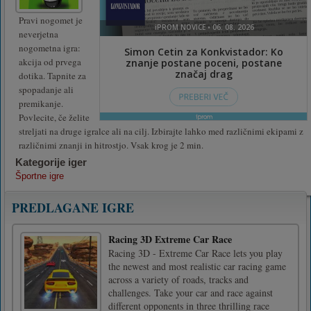
Pravi nogomet je
neverjetna
nogometna igra:
akcija od prvega
dotika. Tapnite za
spopadanje ali
premikanje.
Povlecite, če želite
streljati na druge igralce ali na cilj. Izbirajte lahko med različnimi ekipami z
različnimi znanji in hitrostjo. Vsak krog je 2 min.
Kategorije iger
Športne igre
PREDLAGANE IGRE
Racing 3D Extreme Car Race
Racing 3D - Extreme Car Race lets you play
the newest and most realistic car racing game
across a variety of roads, tracks and
challenges. Take your car and race against
different opponents in three thrilling race