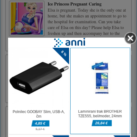
Ice Princess Pregnant Caring
Elsa is pregnant. Today she is the only one at
home, but she makes an appointment to go to
the hospital for examination. Can you take
care of Elsa on this day? Please help Elsa to
freshen up and then accompany her to the
hospital for examination. After Elsa returns
home, please h [...]
Wheelie Buddy
Wheelie Buddy je zabavna igra vožnje,
primerna za vse starosti. Wheelie vse do ciljne
črte. Zbirajte kovance s sprednjim kolesom,
medtem ko vozite na kolesu, da dosežete
rezultat. Zabavajte se pri igranju.Uporabite
miško ali pritisnite X za kolesce
Zmaj reševanje
Rešite zadnjega zmaja iz hudobne korporacije
EIS in se borite s svojo vojsko strojev za
preživetje. To je vrhunski strelec, ki vsebuje
različne znake, več stopenj, zlobne šefe in