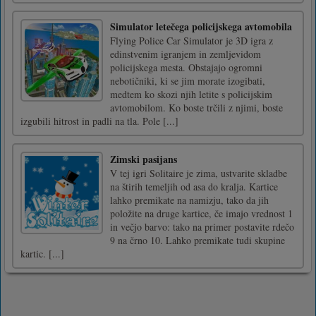
Simulator letečega policijskega avtomobila
Flying Police Car Simulator je 3D igra z
edinstvenim igranjem in zemljevidom
policijskega mesta. Obstajajo ogromni
nebotičniki, ki se jim morate izogibati,
medtem ko skozi njih letite s policijskim
avtomobilom. Ko boste trčili z njimi, boste
izgubili hitrost in padli na tla. Pole [...]
Zimski pasijans
V tej igri Solitaire je zima, ustvarite skladbe
na štirih temeljih od asa do kralja. Kartice
lahko premikate na namizju, tako da jih
položite na druge kartice, če imajo vrednost 1
in večjo barvo: tako na primer postavite rdečo
9 na črno 10. Lahko premikate tudi skupine
kartic. [...]