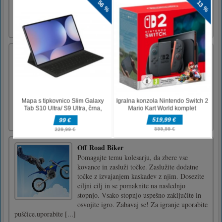
nadgradnje orožja. ZELO POMEMBNO ZA
ZDA. Trdo delamo na odpravljanju vseh
napak in težav na teh igrah [...]
Žetvena manija
Harvesting Mania je zelo zasvojljiva igra
odstranjevanja blokov. V njem boste imeli
blok za odstranjevanje, ki ga lahko
premaknete v levo ali desno z dotikom ali
klikom na zaslon. Če blok za odstranjevanje
sedi na enakem bloku, bo odstranil celotno
vrstico. Nadaljujte z odstranje [...]
Off Road Biker
Pomagajte temu kolesarju, da zbere vse
kovance in zasluži točke. Zaslužite dodatne
točke z izvajanjem kaskadev z njim. Dosezite
ciljni cilj in se pomaknite na naslednjo
stopnjo. Vsako stopnjo uspešno zaključite in
osvojite igro. Zabavaj se! Za igranje uporabite
puščice.uporabite [...]