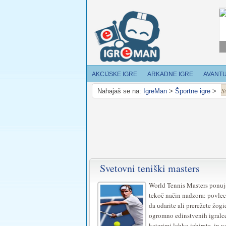
AKCIJSKE IGRE
ARKADNE IGRE
AVANT
S
Nahajaš se na:
IgreMan
>
Športne igre
>
Svetovni teniški masters
World Tennis Masters ponuja
tekoč način nadzora: povleci
da udarite ali prerežete žogi
ogromno edinstvenih igralc
katerimi lahko izbirate, in