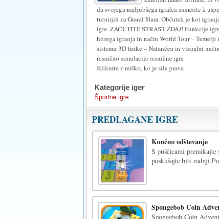
da svojega najljubšega igralca usmerite k uspe
turnirjih za Grand Slam. Občutek je kot igranj
igre. ZAČUTITE STRAST ZDAJ! Funkcije igre
hitrega igranja in način World Tour – Temelji 
sistemu 3D fizike – Natančen in vizualni nači
resnično simulacijo resnične igre
Kliknite z miško, ko je sila prava
Kategorije iger
Športne igre
PREDLAGANE IGRE
Končno odštevanje
S puščicami premikajte s
poskušajte biti zadnji.Po
Spongebob Coin Adve
Spongebob Coin Adventur