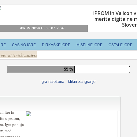
URE
CASINO IGRE
DIRKAŠKE IGRE
MISELNE IGRE
OSTALE IGRE
vetovni teniški masters
61 %
Igra naložena - klikni za igranje!
 hiter in
te s prstom,
co. Igra ponuja
ev, med
 vam omogoča,