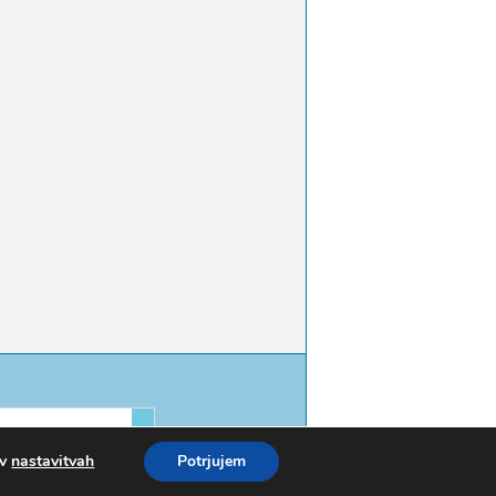
 v
nastavitvah
Potrjujem