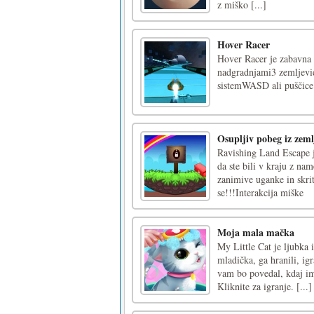
z miško [...]
Hover Racer
Hover Racer je zabavna p
nadgradnjami3 zemljevi
sistemWASD ali puščice
Osupljiv pobeg iz zeml
Ravishing Land Escape j
da ste bili v kraju z na
zanimive uganke in skrit
se!!!Interakcija miške
Moja mala mačka
My Little Cat je ljubka 
mladička, ga hranili, ig
vam bo povedal, kdaj im
Kliknite za igranje. [...]