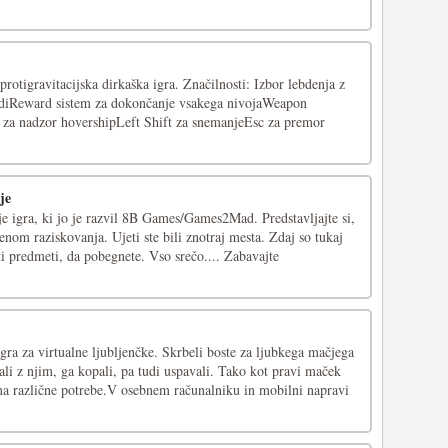
rotigravitacijska dirkaška igra. Značilnosti: Izbor lebdenja z
diReward sistem za dokončanje vsakega nivojaWeapon
 za nadzor hovershipLeft Shift za snemanjeEsc za premor
je
e igra, ki jo je razvil 8B Games/Games2Mad. Predstavljajte si,
menom raziskovanja. Ujeti ste bili znotraj mesta. Zdaj so tukaj
i predmeti, da pobegnete. Vso srečo.... Zabavajte
igra za virtualne ljubljenčke. Skrbeli boste za ljubkega mačjega
rali z njim, ga kopali, pa tudi uspavali. Tako kot pravi maček
a različne potrebe.V osebnem računalniku in mobilni napravi