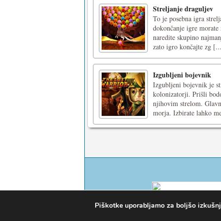
Streljanje draguljev
To je posebna igra strel
dokončanje igre morate z
naredite skupino najmanj
zato igro končajte zg [..
Izgubljeni bojevnik
Izgubljeni bojevnik je st
kolonizatorji. Prišli bo
njihovim strelom. Glavni
morja. Izbirate lahko me
Piškotke uporabljamo za boljšo izkušnjo 