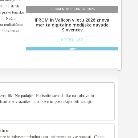
hu na štirih
e prave teniške
: – Način
na realističnem
n nadzora za
voj lik. Ne padajte! Potisnite sovražnike na robove in
tisnite sovražnike na robove in poskušajte biti zadnji.
nture
e je zabavna arkadna igra, primerna za vse starosti. Če ste