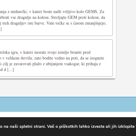
janja z mehurčki, v kateri boste našli vrtljivo kolo GEMS. Za
brati vse dragulje na kolesu. Streljajte GEM proti kolesu, da
 treh draguljev iste barve. Vaše točke se s časom zmanjšujejo,
.]
relska igra, v kateri morate svojo zemljo braniti pred
do v velikem številu, zato bodite vedno na poti, da se izognete
 cilj je zavarovati plažo z ubijanjem vsakogar, ki prihaja z
d d [...]
na naši spletni strani. Več o piškotkih lahko izveste ali jih izklopite