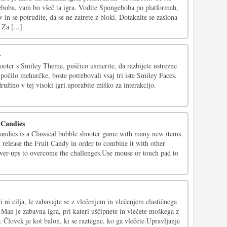
boba, vam bo všeč ta igra. Vodite Spongeboba po platformah,
 in se potrudite, da se ne zatrete z bloki. Dotaknite se zaslona
Za [...]
r
ooter s Smiley Theme, puščico usmerite, da razbijete ustrezne
očilo mehurčke, boste potrebovali vsaj tri iste Smiley Faces.
družino v tej visoki igri.uporabite miško za interakcijo.
 Candies
andies is a Classical bubble shooter game with many new items
release the Fruit Candy in order to combine it with other
wer-ups to overcome the challenges.Use mouse or touch pad to
i ni cilja, le zabavajte se z vlečenjem in vlečenjem elastičnega
Man je zabavna igra, pri kateri uščipnete in vlečete moškega z
 Človek je kot balon, ki se raztegne, ko ga vlečete.Upravljanje