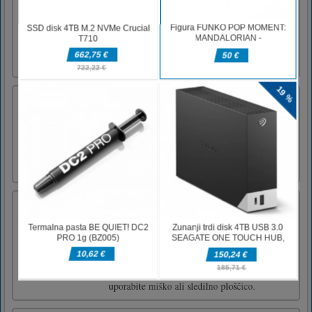
to spektakularno igro akcije, pustolovščin,
teka in veliko zabave. Spremljajte Bena pri
dokončanju te nove misije in ponovno rešite
svet. Uživajte v tej ekskluzivni igri kiz10
najprej tuka [...]
Run Race 3
Play Run Race 3 for free online! Participate in
a series of challenging obstacle courses. Time
your jumps perfectly and cross the finish line
first!Mouse
Oblike žuželk žuželk
To je sestavljanka v obliki sestavljanke.
Povlecite in spustite kose slike različnih oblik,
prikazane na desni strani zaslona, na njihovo
točno lokacijo. Poiščite vse lokacije za
dokončanje vsake stopnje.Za igranje te igre
uporabite miško ali sledilno ploščico.