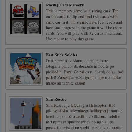
Racing Cars Memory
This is memory game with racing cars. Tap
on the cards to flip and find two cards with
same car in it. This game have few levels and
how you progress in the game it will be more
cards. You will play with 32 cards maximum.
Use mouse to play this game.
Fast Stick Soldier
Držite prst na zaslonu, da palica raste.
Iztegnite palico, da dosežete in hodite po
ploščadih. Pazi! Če palica ni dovolj dolga, boš
padel! Zabavajte se.Za igranje igre uporabite
miško ali tapnite zaslon
Sim Rescue
Sim Rescue je leteča igra Helicoptor. Kot
pilot gasilsko-reševalnega helikopterja morate
leteti na pomoč nasedlim civilistom. Lebdite
nad njimi in spustite lestev do njih ali pa
poskusite pristati na strehi, pazite le na močan