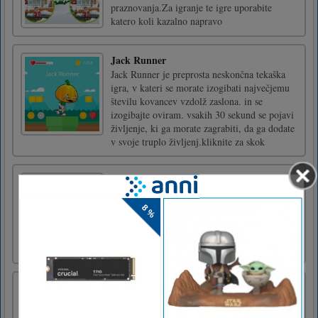
praznovanja.Za igranje te igre uporabite
katero koli kazalno napravo
Jack Runner
Jack Runner je preprosta neskončna tekaška
igra, v kateri se morate izogibati največjemu
številu kovancev vzdolž zaslona. in se
izogibajte oviram. vsakih 30 sekund se pojavi
življenje, ki ga morate zagrabiti, da ga dodate
v svoje truplo življenj.kliknite za skok
Dvojčka
V Twinsu vnesite čudežni trans soodvisnosti.
Pravila so preprosta: sinhronizirajte dva
plovila, preživite v nasprotju z vsemi izgledi
in ohranite mirnost.
Ben10 Omnirush
Igrajte zdaj in se zabavajte z Ben10 Omnirush
najprej tukaj na kiz10.com !!! Zabavajte se s