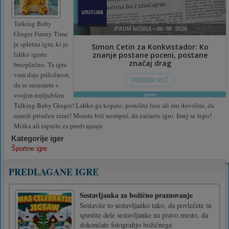
Talking Baby
Ginger Funny Time
je spletna igra, ki jo
lahko igrate
brezplačno. Ta igra
vam daje priložnost,
da se razumete s
svojim najljubšim
Talking Baby Ginger! Lahko ga kopate, posušite lase ali mu dovolite, da
naredi prisrčen izraz! Morate biti nestrpni, da začnete igro. Imej se lepo!
Miška ali tapnite za predvajanje
Kategorije iger
Športne igre
PREDLAGANE IGRE
Sestavljanka za božično praznovanje
Sestavite to sestavljanko tako, da povlečete in
spustite dele sestavljanke na pravo mesto, da
dokončate fotografijo božičnega