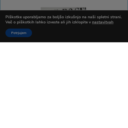
Piškotke uporabljamo za boljšo izkušnjo na naši spletni strani.
Več o piškotkih lahko izveste ali jih izklopite v
nastavitvah
Potrjujem