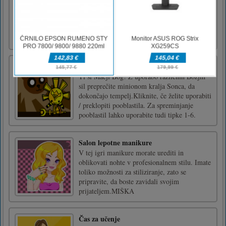
Ustvarite svojo najljubšo deklico Mornar v
tem čarobnem izdelovalcu avatarjev!
Mačji bog vs Sončni kralj
Ti si Mačji Bog! Z uporabo različnih Božjih
sil preprečite minionom kralja Sonca, da
dokončajo tempelj.Kliknite, če želite uporabiti
/ preklopiti pooblastila. Za spreminjanje
pooblastil lahko uporabite tudi tipke 1-6.
Salon lepotne manikure
V tej igri manikure morate urediti in
oblikovati nohte v profesionalnem stilu. Imate
toliko možnosti za stiliziranje, zato se
pripravite, da boste zavidali svojim
prijateljem.MIŠKA
Čas za učenje