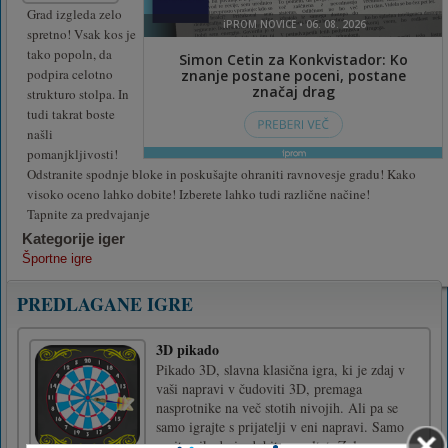
Grad izgleda zelo
spretno! Vsak kos je
tako popoln, da
podpira celotno
strukturo stolpa. In
tudi takrat boste
našli
pomanjkljivosti!
Odstranite spodnje bloke in poskušajte ohraniti ravnovesje gradu! Kako
visoko oceno lahko dobite! Izberete lahko tudi različne načine!
Tapnite za predvajanje
Kategorije iger
Športne igre
PREDLAGANE IGRE
3D pikado
Pikado 3D, slavna klasična igra, ki je zdaj v
vaši napravi v čudoviti 3D, premaga
nasprotnike na več stotih nivojih. Ali pa se
samo igrajte s prijatelji v eni napravi. Samo
vrzite pikado in dobite rezultat. Zelo