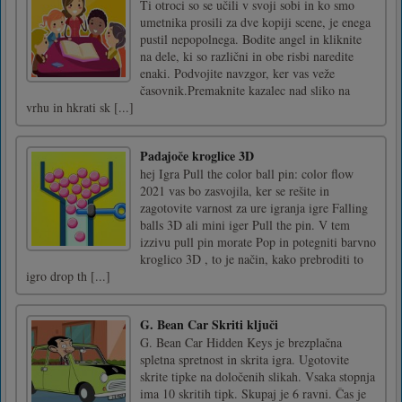
Ti otroci so se učili v svoji sobi in ko smo
umetnika prosili za dve kopiji scene, je enega
pustil nepopolnega. Bodite angel in kliknite
na dele, ki so različni in obe risbi naredite
enaki. Podvojite navzgor, ker vas veže
časovnik.Premaknite kazalec nad sliko na
vrhu in hkrati sk [...]
Padajoče kroglice 3D
hej Igra Pull the color ball pin: color flow
2021 vas bo zasvojila, ker se rešite in
zagotovite varnost za ure igranja igre Falling
balls 3D ali mini iger Pull the pin. V tem
izzivu pull pin morate Pop in potegniti barvno
kroglico 3D , to je način, kako prebroditi to
igro drop th [...]
G. Bean Car Skriti ključi
G. Bean Car Hidden Keys je brezplačna
spletna spretnost in skrita igra. Ugotovite
skrite tipke na določenih slikah. Vsaka stopnja
ima 10 skritih tipk. Skupaj je 6 ravni. Čas je