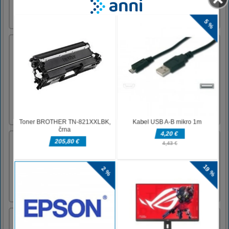
enostavno za začetek, vendar težko
obvladanje.
Anime Dress Up – Doll Dress Up
Anime Dress Up - Doll Dress Up je
brezplačna spletna igra. Tekmovali boste z
drugo modno navdušenko. V igri je veliko
naključno prikazanih prizorov. Zavedajte se,
da se predmeti pojavljajo omejen čas, zato se
morate hitro odločiti.Kliknite in povlecite PC
miško za predvajanje. Mo [...]
GolfBounce
Grab any of awesome golf clubs and launch
the penguin as far as possible!! Bounce in the
jungle to reach the end. Collect coins to buy
upgrades and fly more distance.asdasdasdasdas
Sailor Girls Avatar Maker